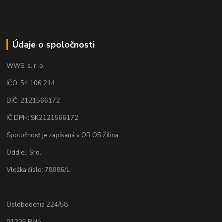
Údaje o spoločnosti
WWS, s. r. o.
IČO: 54 106 214
DIČ: 2121566172
IČ DPH: SK2121566172
Spoločnosť je zapísaná v OR OS Žilina
Oddiel: Sro.
Vložka číslo: 78086/L
Oslobodenia 224/58