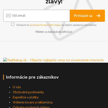
zľavy!
Prihlásiť sa
Súhlasím so
spracovaním osobných údajov
za účelom zasielania newslettera.
Môžete sa kedykoľvek odhlásiť.
Informácie pre zákazníkov
O nás
Obchodné podmienky
Expedícia a platby
Vrátenie tovaru a reklamácia
Ochrana osobných údajov