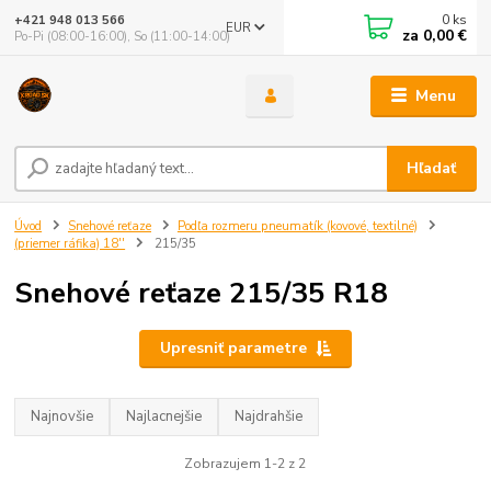
0
ks
+421 948 013 566
EUR
za
0,00 €
Po-Pi (08:00-16:00), So (11:00-14:00)
Menu
Hľadať
Úvod
Snehové reťaze
Podľa rozmeru pneumatík (kovové, textilné)
(priemer ráfika) 18''
215/35
Snehové reťaze 215/35 R18
Upresniť parametre
Najnovšie
Najlacnejšie
Najdrahšie
Zobrazujem 1-2 z 2