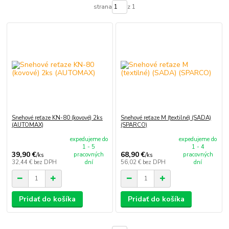
strana
z 1
Snehové reťaze KN-80 (kovové) 2ks
Snehové reťaze M (textilné) (SADA)
(AUTOMAX)
(SPARCO)
expedujeme do
expedujeme do
1 - 5
1 - 4
39,90 €
68,90 €
pracovných
pracovných
/
ks
/
ks
32,44 €
bez DPH
dní
56,02 €
bez DPH
dní
Pridať do košíka
Pridať do košíka