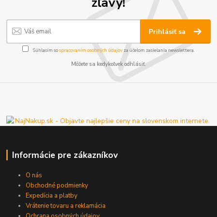
zľavy!
Prihlásiť sa
Súhlasím so
spracovaním osobných údajov
za účelom zasielania newslettera.
Môžete sa kedykoľvek odhlásiť.
Informácie pre zákazníkov
O nás
Obchodné podmienky
Expedícia a platby
Vrátenie tovaru a reklamácia
Ochrana osobných údajov