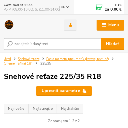
0
ks
+421 948 013 566
EUR
za
0,00 €
Po-Pi (08:00-16:00), So (11:00-14:00)
Menu
Hľadať
Úvod
Snehové reťaze
Podľa rozmeru pneumatík (kovové, textilné)
(priemer ráfika) 18''
225/35
Snehové reťaze 225/35 R18
Upresniť parametre
Najnovšie
Najlacnejšie
Najdrahšie
Zobrazujem 1-2 z 2