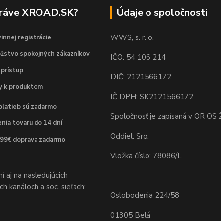
práve XROAD.SK?
Údaje o spoločnosti
WWS, s. r. o.
innej registrácie
žstvo spokojných zákazníkov
IČO: 54 106 214
 prístup
DIČ: 2121566172
dy k produktom
IČ DPH: SK2121566172
platieb sú zadarmo
Spoločnosť je zapísaná v OR OS Ž
nia tovaru do 14 dní
Oddiel: Sro.
 99€ doprava zadarmo
Vložka číslo: 78086/L
 aj na nasledujúcich
h kanáloch a soc. sieťach:
Oslobodenia 224/58
01305 Belá