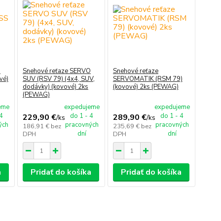
O
Snehové reťaze SERVO
Snehové reťaze
vé)
SUV (RSV 79) (4x4, SUV,
SERVOMATIK (RSM 79)
dodávky) (kovové) 2ks
(kovové) 2ks (PEWAG)
(PEWAG)
eme
expedujeme
expedujeme
 4
do 1 - 4
do 1 - 4
229,90 €
289,90 €
/
ks
/
ks
ých
pracovných
pracovných
186,91 €
bez
235,69 €
bez
dní
dní
DPH
DPH
a
Pridať do košíka
Pridať do košíka