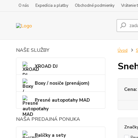
O nás
Expedícia a platby
Obchodné podmienky
Vrátenie 
NAŠE SLUŽBY
Úvod
S
Sneh
XROAD DJ
Boxy / nosiče (prenájom)
Cena:
Presné autopoťahy MAD
NAŠA PREDAJNÁ PONUKA
Značk
Balíčky a sety
Pe