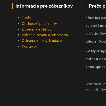
Informácie pre zákazníkov
Prečo 
O nás
nákup bez pov
Obchodné podmienky
obrovské mno
Expedícia a platby
profesionálny
Vrátenie tovaru a reklamácia
Ochrana osobných údajov
videá a návo
Kontakty
všetky druhy 
možnosť vráte
pri nákupe od
Sme dostupní
komunikačnýc