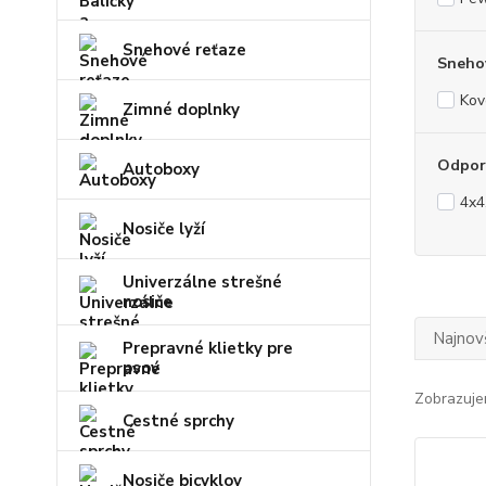
Snehové reťaze
Snehov
Kov
Zimné doplnky
Odporú
Autoboxy
4x4
Nosiče lyží
Univerzálne strešné
nosiče
Najnov
Prepravné klietky pre
psov
Zobrazuje
Cestné sprchy
Nosiče bicyklov