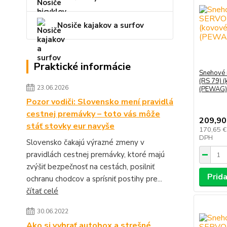
Nosiče kajakov a surfov
Praktické informácie
Snehové
(RS 79) (
23.06.2026
(PEWAG)
Pozor vodiči: Slovensko mení pravidlá
cestnej premávky – toto vás môže
209,90
stáť stovky eur navyše
170,65 
DPH
Slovensko čakajú výrazné zmeny v
pravidlách cestnej premávky, ktoré majú
zvýšiť bezpečnosť na cestách, posilniť
Prida
ochranu chodcov a sprísniť postihy pre...
čítať celé
30.06.2022
Ako si vybrať autobox a strešné