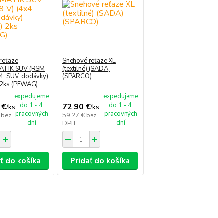
reťaze
Snehové reťaze XL
TIK SUV (RSM
(textilné) (SADA)
x4, SUV, dodávky)
(SPARCO)
 2ks (PEWAG)
expedujeme
expedujeme
do 1 - 4
do 1 - 4
 €
72,90 €
/
ks
/
ks
pracovných
pracovných
€
bez
59,27 €
bez
dní
dní
DPH
ť do košíka
Pridať do košíka