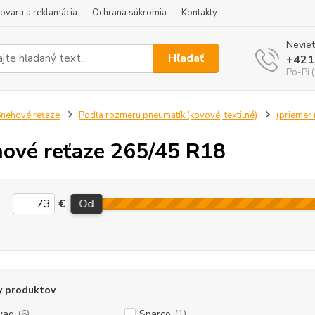
tovaru a reklamácia
Ochrana súkromia
Kontakty
Neviet
Hľadať
+421
Po-Pi 
nehové reťaze
Podľa rozmeru pneumatík (kovové, textilné)
(priemer r
ové reťaze 265/45 R18
€
Od
y produktov
wag
(6)
Sparco
(1)