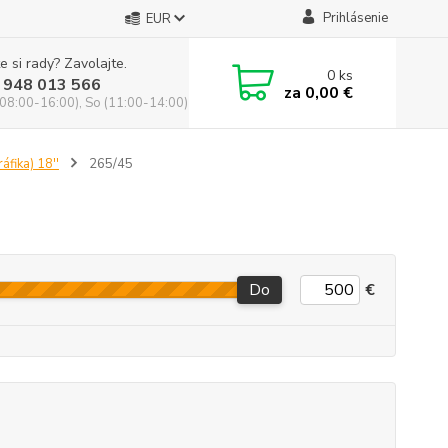
Prihlásenie
EUR
e si rady? Zavolajte.
0
ks
 948 013 566
za
0,00 €
(08:00-16:00), So (11:00-14:00)
áfika) 18''
265/45
Do
€