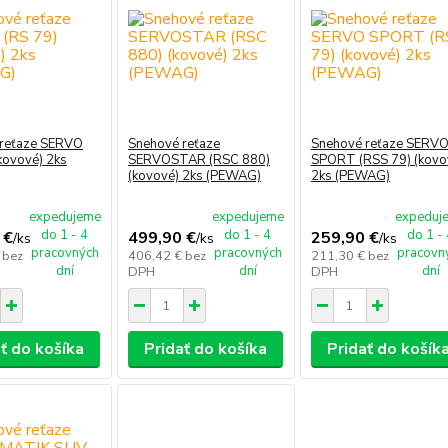
 reťaze SERVO
Snehové reťaze
Snehové reťaze SERV
kovové) 2ks
SERVOSTAR (RSC 880)
SPORT (RSS 79) (kovo
(kovové) 2ks (PEWAG)
2ks (PEWAG)
expedujeme
expedujeme
expeduj
do 1 - 4
do 1 - 4
do 1 -
 €
499,90 €
259,90 €
/
ks
/
ks
/
ks
pracovných
pracovných
pracovn
€
bez
406,42 €
bez
211,30 €
bez
dní
dní
dní
DPH
DPH
ť do košíka
Pridať do košíka
Pridať do košík