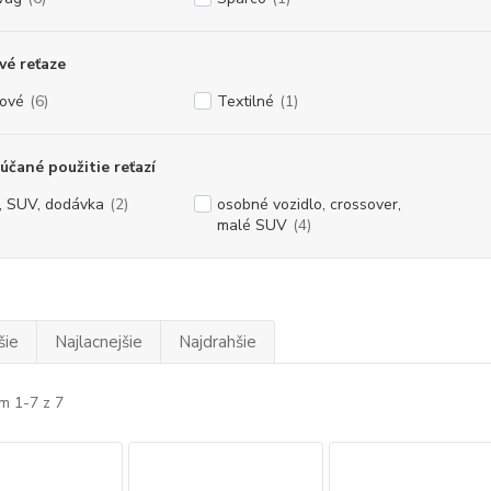
é reťaze
ové
(6)
Textilné
(1)
čané použitie reťazí
, SUV, dodávka
(2)
osobné vozidlo, crossover,
malé SUV
(4)
šie
Najlacnejšie
Najdrahšie
m 1-7 z 7