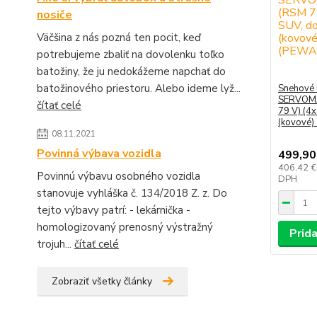
nosiče
Väčšina z nás pozná ten pocit, keď
potrebujeme zbaliť na dovolenku toľko
batožiny, že ju nedokážeme napchať do
batožinového priestoru. Alebo ideme lyž...
Snehové 
SERVOMA
čítať celé
79 V) (4
(kovové)
08.11.2021
Povinná výbava vozidla
499,90
406,42 
Povinnú výbavu osobného vozidla
DPH
stanovuje vyhláška č. 134/2018 Z. z. Do
tejto výbavy patrí: - lekárnička -
homologizovaný prenosný výstražný
Prida
trojuh...
čítať celé
Zobraziť všetky články