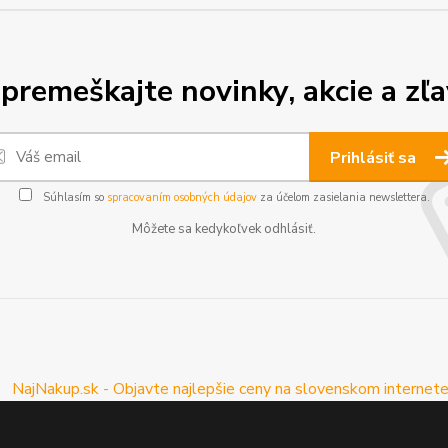
premeškajte novinky, akcie a zľa
Prihlásiť sa
Súhlasím so
spracovaním osobných údajov
za účelom zasielania newslettera.
Môžete sa kedykoľvek odhlásiť.