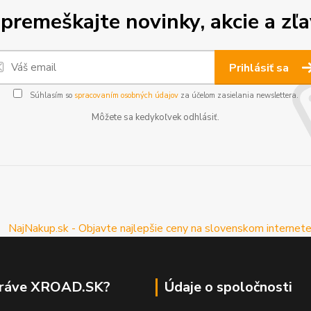
premeškajte novinky, akcie a zľa
Prihlásiť sa
Súhlasím so
spracovaním osobných údajov
za účelom zasielania newslettera.
Môžete sa kedykoľvek odhlásiť.
práve XROAD.SK?
Údaje o spoločnosti