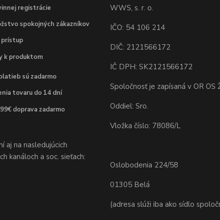
WWS, s. r. o.
innej registrácie
žstvo spokojných zákazníkov
IČO: 54 106 214
 prístup
DIČ: 2121566172
dy k produktom
IČ DPH: SK2121566172
platieb sú zadarmo
Spoločnosť je zapísaná v OR OS Ž
nia tovaru do 14 dní
Oddiel: Sro.
 99€ doprava zadarmo
Vložka číslo: 78086/L
 aj na nasledujúcich
h kanáloch a soc. sieťach:
Oslobodenia 224/58
01305 Belá
(adresa slúži iba ako sídlo spoloč