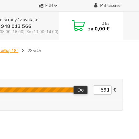
Prihlásenie
EUR
e si rady? Zavolajte.
0
ks
 948 013 566
za
0,00 €
(08:00-16:00), So (11:00-14:00)
áfika) 18''
285/45
Do
€