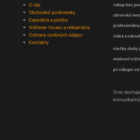
O nás
nákup bez pov
Obchodné podmienky
obrovské mno
Expedícia a platby
profesionálny
Vrátenie tovaru a reklamácia
Ochrana osobných údajov
videá a návo
Kontakty
všetky druhy 
možnosť vráte
pri nákupe od
Sme dostupní
komunikačnýc