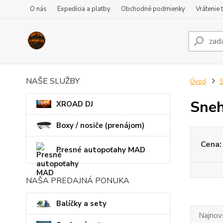
O nás
Expedícia a platby
Obchodné podmienky
Vrátenie 
NAŠE SLUŽBY
Úvod
S
Sneh
XROAD DJ
Boxy / nosiče (prenájom)
Cena:
Presné autopoťahy MAD
NAŠA PREDAJNÁ PONUKA
Balíčky a sety
Najnov