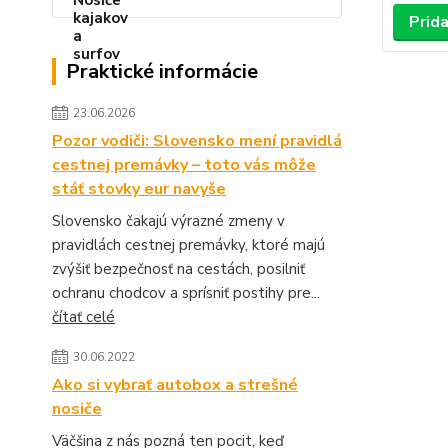
Prida
Praktické informácie
23.06.2026
Pozor vodiči: Slovensko mení pravidlá
cestnej premávky – toto vás môže
stáť stovky eur navyše
Slovensko čakajú výrazné zmeny v
pravidlách cestnej premávky, ktoré majú
zvýšiť bezpečnosť na cestách, posilniť
ochranu chodcov a sprísniť postihy pre...
čítať celé
30.06.2022
Ako si vybrať autobox a strešné
nosiče
Väčšina z nás pozná ten pocit, keď