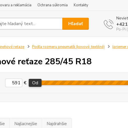
tovaru a reklamácia
Ochrana súkromia
Kontakty
Neviet
Hľadať
+421
Po-Pi 
nehové reťaze
Podľa rozmeru pneumatík (kovové, textilné)
(priemer r
ové reťaze 285/45 R18
€
Od
šie
Najlacnejšie
Najdrahšie