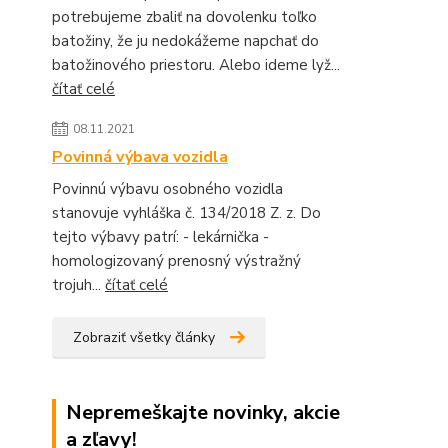
potrebujeme zbaliť na dovolenku toľko
batožiny, že ju nedokážeme napchať do
batožinového priestoru. Alebo ideme lyž...
čítať celé
08.11.2021
Povinná výbava vozidla
Povinnú výbavu osobného vozidla
stanovuje vyhláška č. 134/2018 Z. z. Do
tejto výbavy patrí: - lekárnička -
homologizovaný prenosný výstražný
trojuh...
čítať celé
Zobraziť všetky články
Nepremeškajte novinky, akcie
a zľavy!