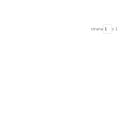
strana
z 1