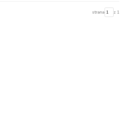
strana
z 1