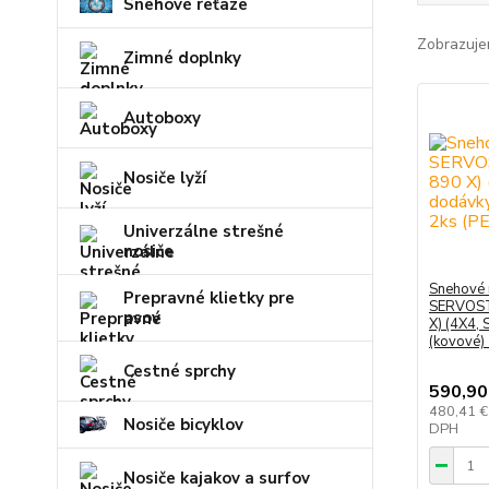
Snehové reťaze
Zobrazuje
Zimné doplnky
Autoboxy
Nosiče lyží
Univerzálne strešné
nosiče
Snehové 
Prepravné klietky pre
SERVOST
psov
X) (4X4,
(kovové)
Cestné sprchy
590,90
480,41 
Nosiče bicyklov
DPH
Nosiče kajakov a surfov