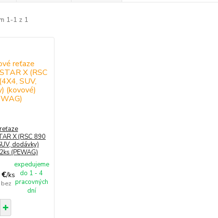
m 1-1 z 1
reťaze
AR X (RSC 890
 SUV, dodávky)
 2ks (PEWAG)
expedujeme
do 1 - 4
 €
/
ks
pracovných
€
bez
dní