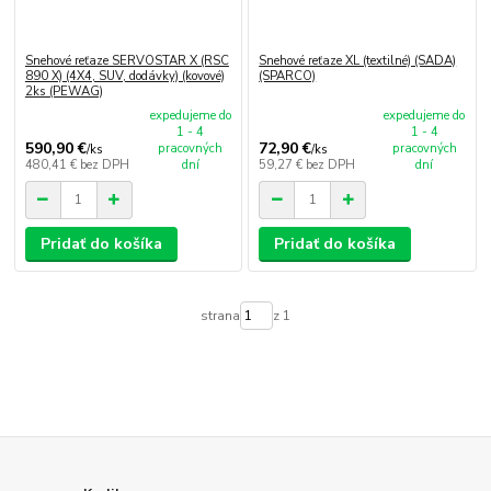
Snehové reťaze SERVOSTAR X (RSC
Snehové reťaze XL (textilné) (SADA)
890 X) (4X4, SUV, dodávky) (kovové)
(SPARCO)
2ks (PEWAG)
expedujeme do
expedujeme do
1 - 4
1 - 4
590,90 €
72,90 €
pracovných
pracovných
/
ks
/
ks
480,41 €
bez DPH
dní
59,27 €
bez DPH
dní
Pridať do košíka
Pridať do košíka
strana
z 1