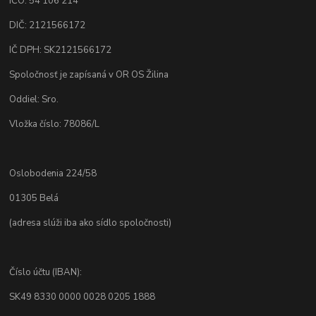
IČO: 54 106 214
DIČ: 2121566172
IČ DPH: SK2121566172
Spoločnosť je zapísaná v OR OS Žilina
Oddiel: Sro.
Vložka číslo: 78086/L
Oslobodenia 224/58
01305 Belá
(adresa slúži iba ako sídlo spoločnosti)
Číslo účtu (IBAN):
SK49 8330 0000 0028 0205 1888