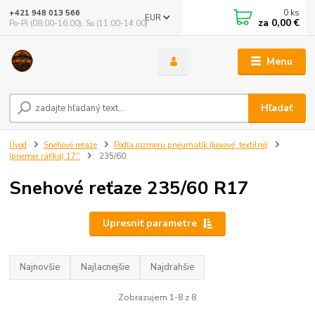
0
ks
+421 948 013 566
EUR
za
0,00 €
Po-Pi (08:00-16:00), So (11:00-14:00)
Menu
Hľadať
Úvod
Snehové reťaze
Podľa rozmeru pneumatík (kovové, textilné)
(priemer ráfika) 17''
235/60
Snehové reťaze 235/60 R17
Upresniť parametre
Najnovšie
Najlacnejšie
Najdrahšie
Zobrazujem 1-8 z 8