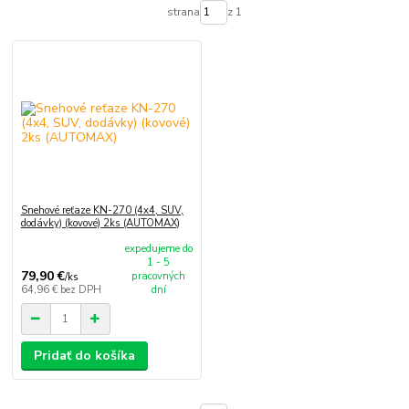
strana
z 1
Snehové reťaze KN-270 (4x4, SUV,
dodávky) (kovové) 2ks (AUTOMAX)
expedujeme do
1 - 5
79,90 €
pracovných
/
ks
64,96 €
bez DPH
dní
Pridať do košíka