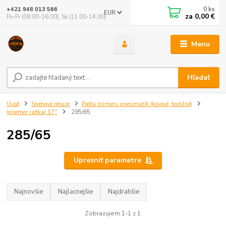
0
ks
+421 948 013 566
EUR
za
0,00 €
Po-Pi (08:00-16:00), So (11:00-14:00)
Menu
Hľadať
Úvod
Snehové reťaze
Podľa rozmeru pneumatík (kovové, textilné)
(priemer ráfika) 17''
285/65
285/65
Upresniť parametre
Najnovšie
Najlacnejšie
Najdrahšie
Zobrazujem 1-1 z 1