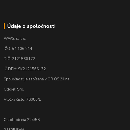
Údaje o spoločnosti
WWS, s. r. o.
IČO: 54 106 214
DIČ: 2121566172
IČ DPH: SK2121566172
Spoločnosť je zapísaná v OR OS Žilina
Oddiel: Sro.
Vložka číslo: 78086/L
Oslobodenia 224/58