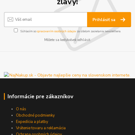
zľavy!
Prihlásiť sa
Súhlasím so
spracovaním osobných údajov
za účelom zasielania newslettera.
Môžete sa kedykoľvek odhlásiť.
Informácie pre zákazníkov
O nás
Obchodné podmienky
Expedícia a platby
Vrátenie tovaru a reklamácia
Ochrana osobných údajov