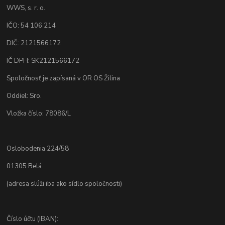
WWS, s. r. o.
IČO: 54 106 214
DIČ: 2121566172
IČ DPH: SK2121566172
Spoločnosť je zapísaná v OR OS Žilina
Oddiel: Sro.
Vložka číslo: 78086/L
Oslobodenia 224/58
01305 Belá
(adresa slúži iba ako sídlo spoločnosti)
Číslo účtu (IBAN):