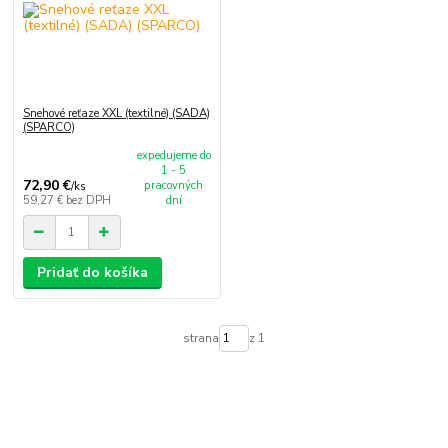
Snehové reťaze XXL (textilné) (SADA)
(SPARCO)
expedujeme do
1 - 5
72,90 €
pracovných
/
ks
59,27 €
bez DPH
dní
Pridať do košíka
strana
z 1