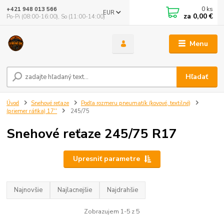
0
ks
+421 948 013 566
EUR
za
0,00 €
Po-Pi (08:00-16:00), So (11:00-14:00)
Menu
Hľadať
Úvod
Snehové reťaze
Podľa rozmeru pneumatík (kovové, textilné)
(priemer ráfika) 17''
245/75
Snehové reťaze 245/75 R17
Upresniť parametre
Najnovšie
Najlacnejšie
Najdrahšie
Zobrazujem 1-5 z 5