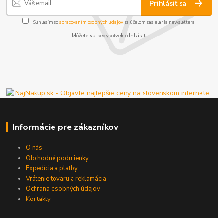
Prihlásiť sa
Súhlasím so
spracovaním osobných údajov
za účelom zasielania newslettera.
Môžete sa kedykoľvek odhlásiť.
Informácie pre zákazníkov
O nás
Obchodné podmienky
Expedícia a platby
Vrátenie tovaru a reklamácia
Ochrana osobných údajov
Kontakty