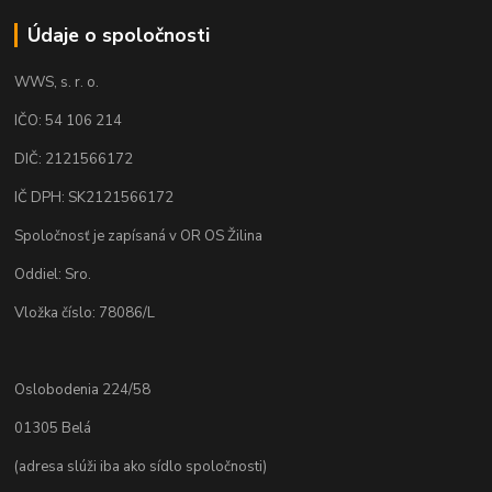
Údaje o spoločnosti
WWS, s. r. o.
IČO: 54 106 214
DIČ: 2121566172
IČ DPH: SK2121566172
Spoločnosť je zapísaná v OR OS Žilina
Oddiel: Sro.
Vložka číslo: 78086/L
Oslobodenia 224/58
01305 Belá
(adresa slúži iba ako sídlo spoločnosti)