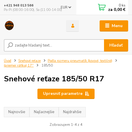
0
ks
+421 948 013 566
EUR
za
0,00 €
Po-Pi (08:00-16:00), So (11:00-14:00)
Menu
Hľadať
Úvod
Snehové reťaze
Podľa rozmeru pneumatík (kovové, textilné)
(priemer ráfika) 17''
185/50
Snehové reťaze 185/50 R17
Upresniť parametre
Najnovšie
Najlacnejšie
Najdrahšie
Zobrazujem 1-4 z 4