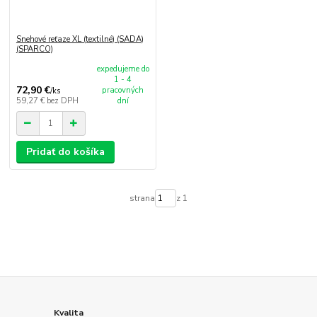
Snehové reťaze XL (textilné) (SADA)
(SPARCO)
expedujeme do
1 - 4
72,90 €
pracovných
/
ks
59,27 €
bez DPH
dní
Pridať do košíka
strana
z 1
Kvalita