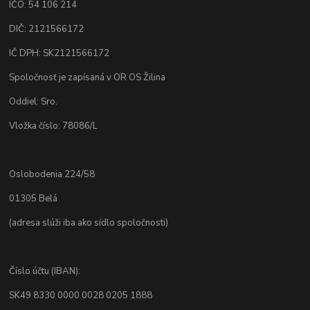
IČO: 54 106 214
DIČ: 2121566172
IČ DPH: SK2121566172
Spoločnosť je zapísaná v OR OS Žilina
Oddiel: Sro.
Vložka číslo: 78086/L
Oslobodenia 224/58
01305 Belá
(adresa slúži iba ako sídlo spoločnosti)
Číslo účtu (IBAN):
SK49 8330 0000 0028 0205 1888