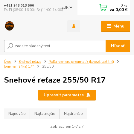
0
ks
+421 948 013 566
EUR
za
0,00 €
Po-Pi (08:00-16:00), So (11:00-14:00)
Menu
Hľadať
Úvod
Snehové reťaze
Podľa rozmeru pneumatík (kovové, textilné)
(priemer ráfika) 17''
255/50
Snehové reťaze 255/50 R17
Upresniť parametre
Najnovšie
Najlacnejšie
Najdrahšie
Zobrazujem 1-7 z 7