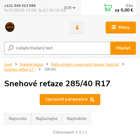
0
ks
+421 948 013 566
EUR
za
0,00 €
Po-Pi (08:00-16:00), So (11:00-14:00)
Menu
Hľadať
Úvod
Snehové reťaze
Podľa rozmeru pneumatík (kovové, textilné)
(priemer ráfika) 17''
285/40
Snehové reťaze 285/40 R17
Upresniť parametre
Najnovšie
Najlacnejšie
Najdrahšie
Zobrazujem 1-1 z 1