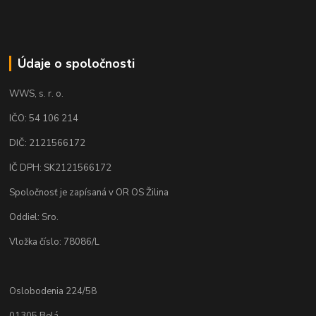
Údaje o spoločnosti
WWS, s. r. o.
IČO: 54 106 214
DIČ: 2121566172
IČ DPH: SK2121566172
Spoločnosť je zapísaná v OR OS Žilina
Oddiel: Sro.
Vložka číslo: 78086/L
Oslobodenia 224/58