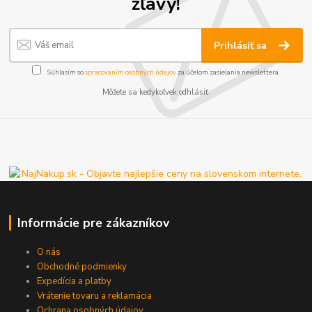
zľavy!
Prihlásiť sa
Súhlasím so
spracovaním osobných údajov
za účelom zasielania newslettera.
Môžete sa kedykoľvek odhlásiť.
Informácie pre zákazníkov
O nás
Obchodné podmienky
Expedícia a platby
Vrátenie tovaru a reklamácia
Ochrana osobných údajov