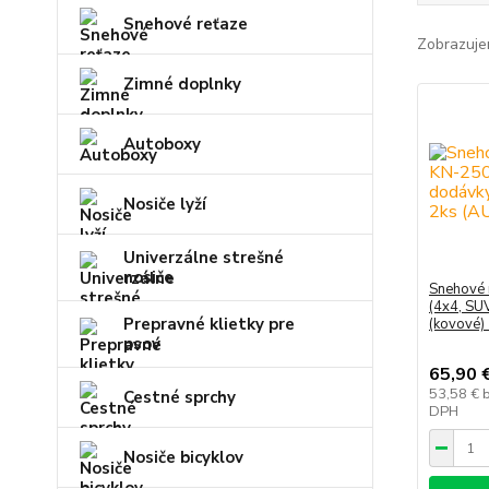
Snehové reťaze
Zobrazuje
Zimné doplnky
Autoboxy
Nosiče lyží
Univerzálne strešné
nosiče
Snehové 
(4x4, SU
Prepravné klietky pre
(kovové)
psov
65,90 
53,58 €
Cestné sprchy
DPH
Nosiče bicyklov