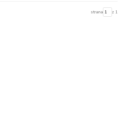
strana
z 1