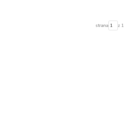
strana
z 1