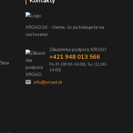
Kontakty
XROAD.SK - Vieme, čo potrebujete na
cestovanie
Zákaznícka podpora XROAD
+421 948 013 566
ilina
Po-Pi (08:00-16:00), So (11:00-
14:00)
info@xroad.sk