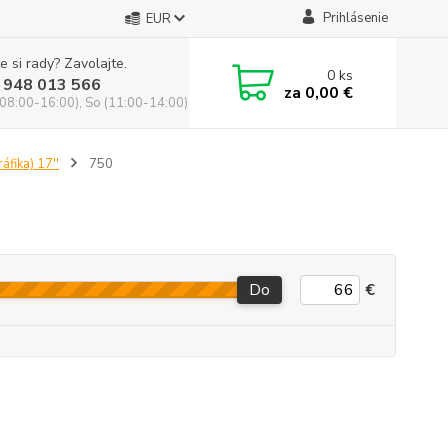
Prihlásenie
EUR
e si rady? Zavolajte.
0
ks
 948 013 566
za
0,00 €
(08:00-16:00), So (11:00-14:00)
áfika) 17''
750
Do
€