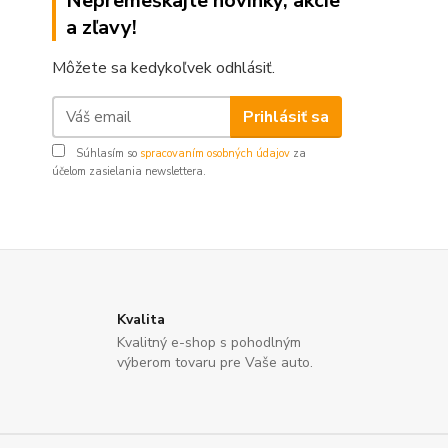
Nepremeškajte novinky, akcie
a zľavy!
Môžete sa kedykoľvek odhlásiť.
Prihlásiť sa
Súhlasím so
spracovaním osobných údajov
za
účelom zasielania newslettera.
Kvalita
Kvalitný e-shop s pohodlným
výberom tovaru pre Vaše auto.