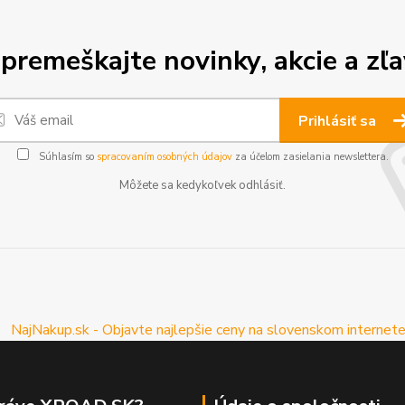
premeškajte novinky, akcie a zľa
Prihlásiť sa
Súhlasím so
spracovaním osobných údajov
za účelom zasielania newslettera.
Môžete sa kedykoľvek odhlásiť.