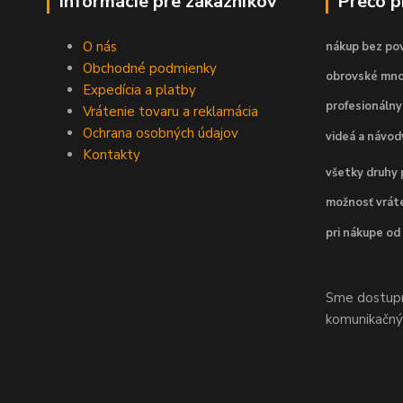
Informácie pre zákazníkov
Prečo 
O nás
nákup bez pov
Obchodné podmienky
obrovské mno
Expedícia a platby
profesionálny
Vrátenie tovaru a reklamácia
Ochrana osobných údajov
videá a návo
Kontakty
všetky druhy 
možnosť vráte
pri nákupe od
Sme dostupní
komunikačnýc