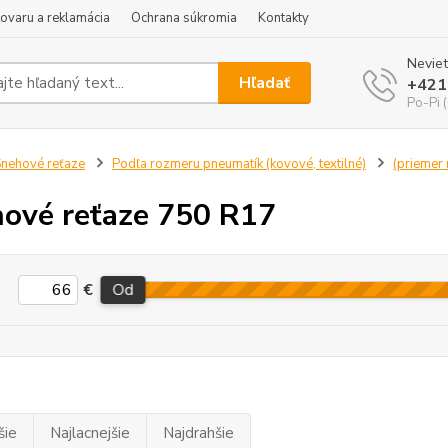
tovaru a reklamácia
Ochrana súkromia
Kontakty
Neviet
Hľadať
+421
Po-Pi 
nehové reťaze
Podľa rozmeru pneumatík (kovové, textilné)
(priemer r
ové reťaze 750 R17
€
Od
šie
Najlacnejšie
Najdrahšie