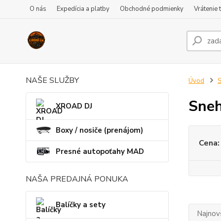
O nás
Expedícia a platby
Obchodné podmienky
Vrátenie 
NAŠE SLUŽBY
Úvod
S
Sneh
XROAD DJ
Boxy / nosiče (prenájom)
Cena:
Presné autopoťahy MAD
NAŠA PREDAJNÁ PONUKA
Balíčky a sety
Najnov