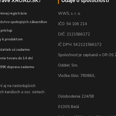
práve XROAD.SK?
Údaje o spoločnosti
WWS, s. r. o.
innej registrácie
žstvo spokojných zákazníkov
IČO: 54 106 214
 prístup
DIČ: 2121566172
dy k produktom
IČ DPH: SK2121566172
platieb sú zadarmo
Spoločnosť je zapísaná v OR OS Ž
nia tovaru do 14 dní
Oddiel: Sro.
 99€ doprava zadarmo
Vložka číslo: 78086/L
 aj na nasledujúcich
h kanáloch a soc. sieťach:
Oslobodenia 224/58
01305 Belá