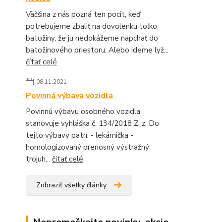
Väčšina z nás pozná ten pocit, keď
potrebujeme zbaliť na dovolenku toľko
batožiny, že ju nedokážeme napchať do
batožinového priestoru. Alebo ideme lyž...
čítať celé
08.11.2021
Povinná výbava vozidla
Povinnú výbavu osobného vozidla
stanovuje vyhláška č. 134/2018 Z. z. Do
tejto výbavy patrí: - lekárnička -
homologizovaný prenosný výstražný
trojuh...
čítať celé
Zobraziť všetky články