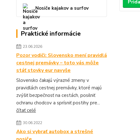
Prida
Nosiče kajakov a surfov
Praktické informácie
23.06.2026
Pozor vodiči: Slovensko mení pravidlá
cestnej premávky – toto vás môže
stáť stovky eur navyše
Slovensko čakajú výrazné zmeny v
pravidlách cestnej premávky, ktoré majú
zvýšiť bezpečnosť na cestách, posilniť
ochranu chodcov a sprísniť postihy pre...
čítať celé
30.06.2022
Ako si vybrať autobox a strešné
nosiče