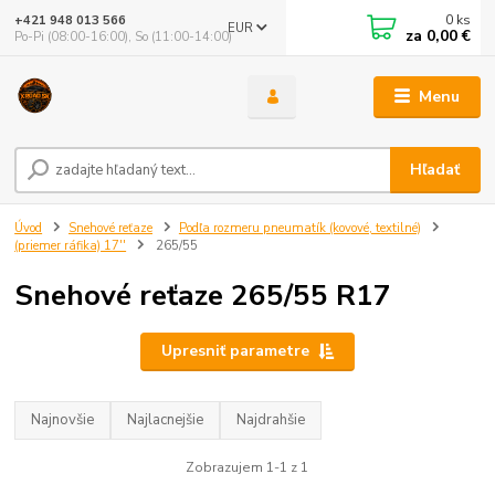
0
ks
+421 948 013 566
EUR
za
0,00 €
Po-Pi (08:00-16:00), So (11:00-14:00)
Menu
Hľadať
Úvod
Snehové reťaze
Podľa rozmeru pneumatík (kovové, textilné)
(priemer ráfika) 17''
265/55
Snehové reťaze 265/55 R17
Upresniť parametre
Najnovšie
Najlacnejšie
Najdrahšie
Zobrazujem 1-1 z 1