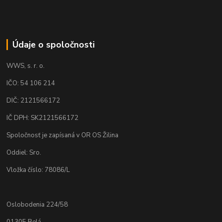
Údaje o spoločnosti
WWS, s. r. o.
IČO: 54 106 214
DIČ: 2121566172
IČ DPH: SK2121566172
Spoločnosť je zapísaná v OR OS Žilina
Oddiel: Sro.
Vložka číslo: 78086/L
Oslobodenia 224/58