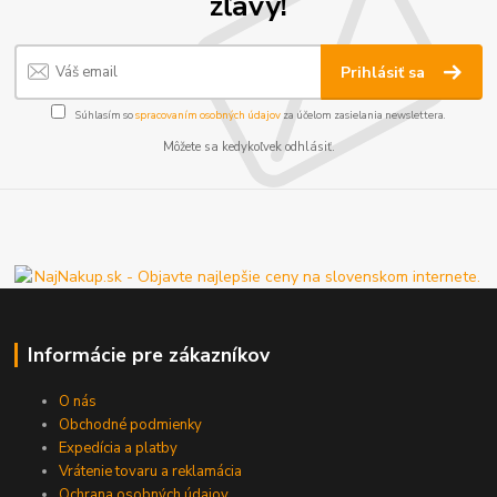
zľavy!
Prihlásiť sa
Súhlasím so
spracovaním osobných údajov
za účelom zasielania newslettera.
Môžete sa kedykoľvek odhlásiť.
Informácie pre zákazníkov
O nás
Obchodné podmienky
Expedícia a platby
Vrátenie tovaru a reklamácia
Ochrana osobných údajov