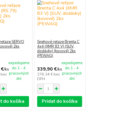
 reťaze SERVO
Snehové reťaze Brenta C
kovové) 2ks
4x4 (XMR 83 V) (SUV,
dodávky) (kovové) 2ks
(PEWAG)
expedujeme
expedujeme
do 1 - 4
do 1 - 4
 €
339,90 €
/
ks
/
ks
pracovných
pracovných
€
bez
276,34 €
bez
dní
dní
DPH
ť do košíka
Pridať do košíka