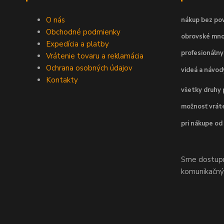
O nás
nákup bez pov
Obchodné podmienky
obrovské mno
Expedícia a platby
profesionálny
Vrátenie tovaru a reklamácia
Ochrana osobných údajov
videá a návo
Kontakty
všetky druhy 
možnosť vráte
pri nákupe od
Sme dostupní
komunikačnýc