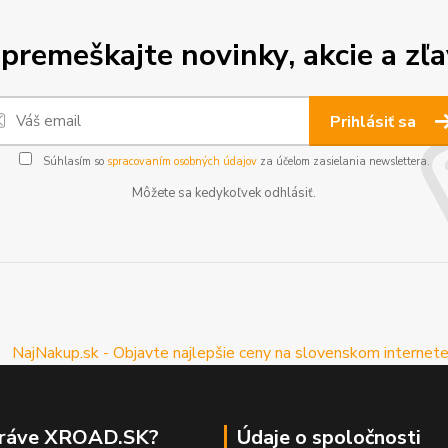
premeškajte novinky, akcie a zľa
Prihlásiť sa
Súhlasím so
spracovaním osobných údajov
za účelom zasielania newslettera.
Môžete sa kedykoľvek odhlásiť.
práve XROAD.SK?
Údaje o spoločnosti