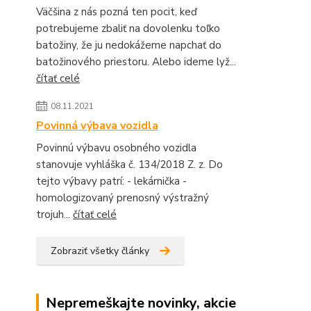
Väčšina z nás pozná ten pocit, keď
potrebujeme zbaliť na dovolenku toľko
batožiny, že ju nedokážeme napchať do
batožinového priestoru. Alebo ideme lyž...
čítať celé
08.11.2021
Povinná výbava vozidla
Povinnú výbavu osobného vozidla
stanovuje vyhláška č. 134/2018 Z. z. Do
tejto výbavy patrí: - lekárnička -
homologizovaný prenosný výstražný
trojuh...
čítať celé
Zobraziť všetky články
Nepremeškajte novinky, akcie