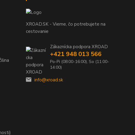
XROAD.SK - Vieme, čo potrebujete na
cestovanie
Zákaznícka podpora XROAD
+421 948 013 566
ilina
Po-Pi (08:00-16:00), So (11:00-
14:00)
info@xroad.sk
nosti)