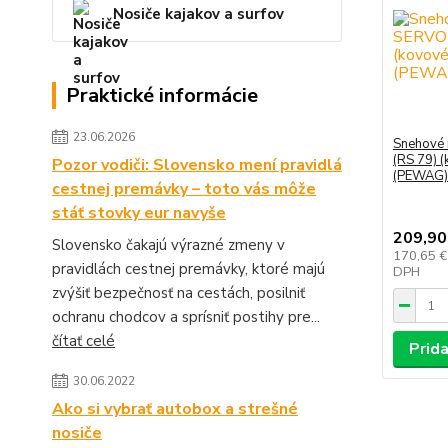
Nosiče kajakov a surfov
Praktické informácie
23.06.2026
Snehové
(RS 79) (
Pozor vodiči: Slovensko mení pravidlá
(PEWAG)
cestnej premávky – toto vás môže
stáť stovky eur navyše
209,90
Slovensko čakajú výrazné zmeny v
170,65 
pravidlách cestnej premávky, ktoré majú
DPH
zvýšiť bezpečnosť na cestách, posilniť
ochranu chodcov a sprísniť postihy pre...
čítať celé
Prida
30.06.2022
Ako si vybrať autobox a strešné
nosiče