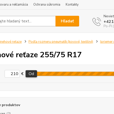
tovaru a reklamácia
Ochrana súkromia
Kontakty
Neviet
Hľadať
+421
Po-Pi 
nehové reťaze
Podľa rozmeru pneumatík (kovové, textilné)
(priemer r
ové reťaze 255/75 R17
€
Od
y produktov
wag
(2)