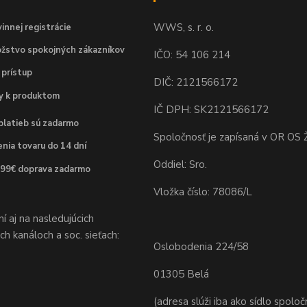
WWS, s. r. o.
innej registrácie
žstvo spokojných zákazníkov
IČO: 54 106 214
 prístup
DIČ: 2121566172
dy k produktom
IČ DPH: SK2121566172
platieb sú zadarmo
Spoločnosť je zapísaná v OR OS Ž
nia tovaru do 14 dní
Oddiel: Sro.
 99€ doprava zadarmo
Vložka číslo: 78086/L
 aj na nasledujúcich
h kanáloch a soc. sieťach:
Oslobodenia 224/58
01305 Belá
(adresa slúži iba ako sídlo spoloč