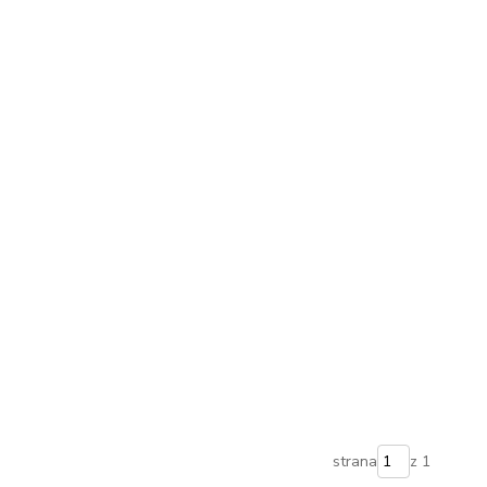
strana
z 1