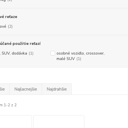
é reťaze
ové
(2)
čané použitie reťazí
, SUV, dodávka
(1)
osobné vozidlo, crossover,
malé SUV
(1)
šie
Najlacnejšie
Najdrahšie
m 1-2 z 2