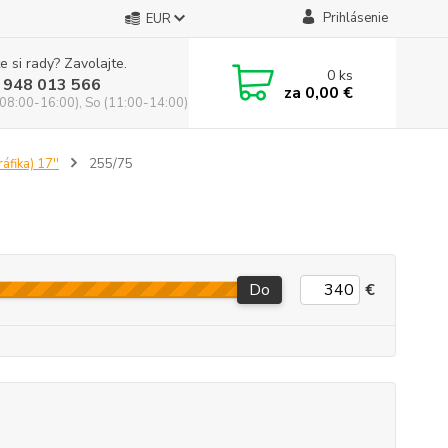
Prihlásenie
EUR
e si rady? Zavolajte.
0
ks
 948 013 566
za
0,00 €
(08:00-16:00), So (11:00-14:00)
áfika) 17''
255/75
Do
€