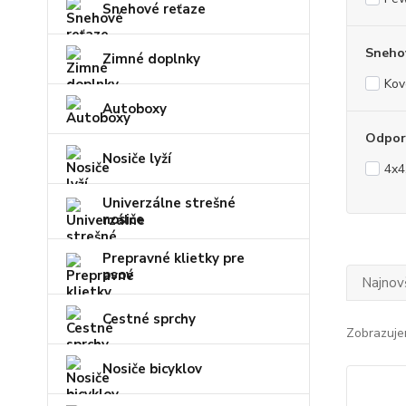
Snehové reťaze
Snehov
Zimné doplnky
Kov
Autoboxy
Odporú
Nosiče lyží
4x4
Univerzálne strešné
nosiče
Prepravné klietky pre
psov
Najnov
Cestné sprchy
Zobrazuje
Nosiče bicyklov