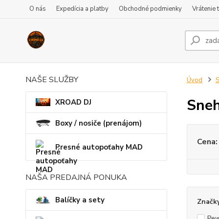
O nás
Expedícia a platby
Obchodné podmienky
Vrátenie 
NAŠE SLUŽBY
Úvod
S
Sneh
XROAD DJ
Boxy / nosiče (prenájom)
Cena:
Presné autopoťahy MAD
NAŠA PREDAJNÁ PONUKA
Balíčky a sety
Značk
Pe