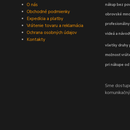
O nás
nákup bez pov
Obchodné podmienky
obrovské mno
Expedícia a platby
profesionálny
Vrátenie tovaru a reklamácia
Ochrana osobných údajov
videá a návo
Kontakty
všetky druhy 
možnosť vráte
pri nákupe od
Sme dostupní
komunikačnýc