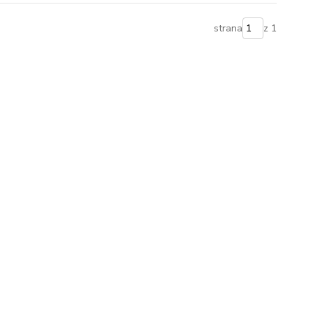
strana
z 1