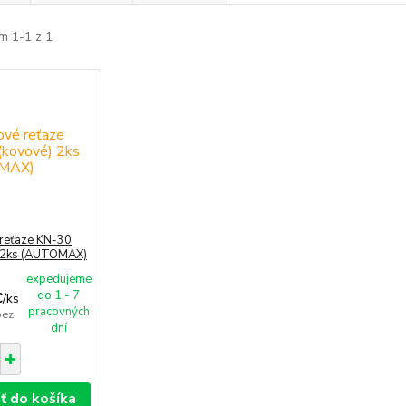
m 1-1 z 1
reťaze KN-30
 2ks (AUTOMAX)
expedujeme
do 1 - 7
€
/
ks
pracovných
bez
dní
ť do košíka