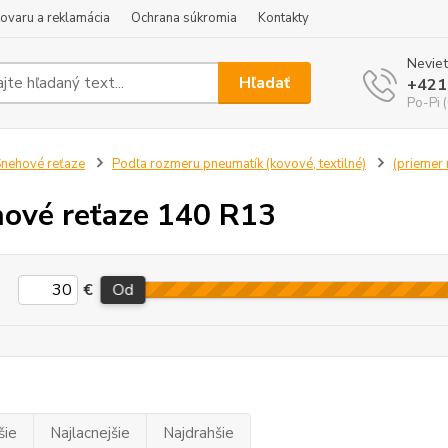
tovaru a reklamácia
Ochrana súkromia
Kontakty
Neviet
Hľadať
+421
Po-Pi 
nehové reťaze
Podľa rozmeru pneumatík (kovové, textilné)
(priemer r
ové reťaze 140 R13
€
Od
šie
Najlacnejšie
Najdrahšie