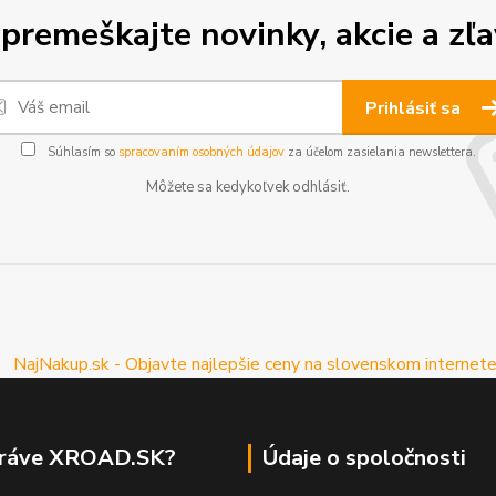
premeškajte novinky, akcie a zľa
Prihlásiť sa
Súhlasím so
spracovaním osobných údajov
za účelom zasielania newslettera.
Môžete sa kedykoľvek odhlásiť.
práve XROAD.SK?
Údaje o spoločnosti