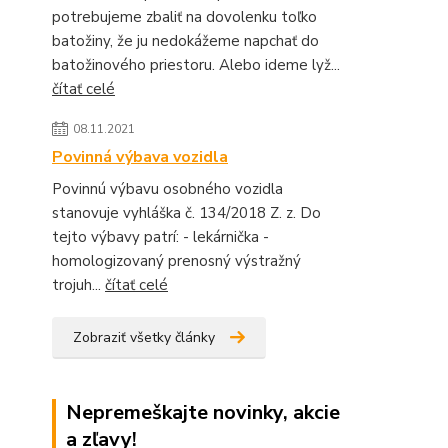
potrebujeme zbaliť na dovolenku toľko
batožiny, že ju nedokážeme napchať do
batožinového priestoru. Alebo ideme lyž...
čítať celé
08.11.2021
Povinná výbava vozidla
Povinnú výbavu osobného vozidla
stanovuje vyhláška č. 134/2018 Z. z. Do
tejto výbavy patrí: - lekárnička -
homologizovaný prenosný výstražný
trojuh...
čítať celé
Zobraziť všetky články
Nepremeškajte novinky, akcie
a zľavy!