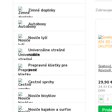
Zimné doplnky
Zobrazuje
Autoboxy
Nosiče lyží
Univerzálne strešné
nosiče
Prepravné klietky pre
Snehové 
psov
(kovové)
Cestné sprchy
29,90 
24,31 €
DPH
Nosiče bicyklov
Nosiče kajakov a surfov
Prida