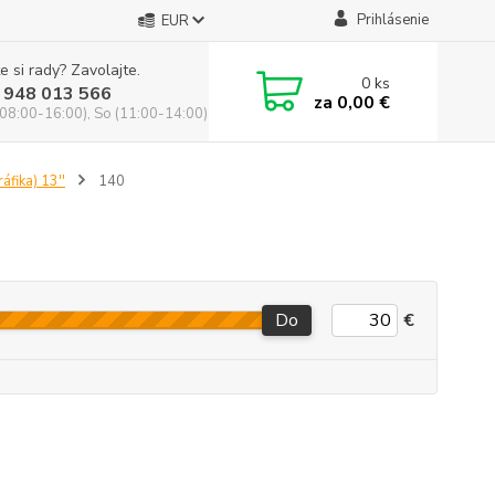
Prihlásenie
EUR
e si rady? Zavolajte.
0
ks
 948 013 566
za
0,00 €
(08:00-16:00), So (11:00-14:00)
áfika) 13''
140
Do
€