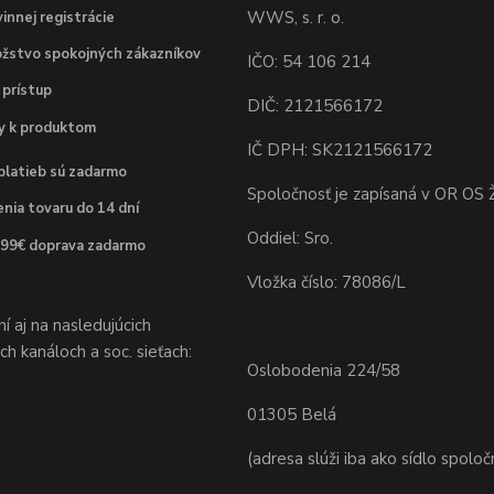
WWS, s. r. o.
innej registrácie
žstvo spokojných zákazníkov
IČO: 54 106 214
 prístup
DIČ: 2121566172
dy k produktom
IČ DPH: SK2121566172
platieb sú zadarmo
Spoločnosť je zapísaná v OR OS Ž
nia tovaru do 14 dní
Oddiel: Sro.
 99€ doprava zadarmo
Vložka číslo: 78086/L
 aj na nasledujúcich
h kanáloch a soc. sieťach:
Oslobodenia 224/58
01305 Belá
(adresa slúži iba ako sídlo spoloč