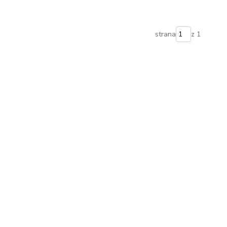
strana
z 1