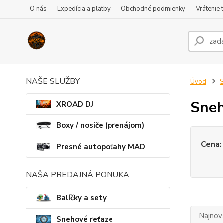
O nás
Expedícia a platby
Obchodné podmienky
Vrátenie 
NAŠE SLUŽBY
Úvod
S
Sneh
XROAD DJ
Boxy / nosiče (prenájom)
Cena:
Presné autopoťahy MAD
NAŠA PREDAJNÁ PONUKA
Balíčky a sety
Najnov
Snehové reťaze