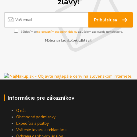
zľavy!
Prihlásiť sa
Súhlasím so
spracovaním osobných údajov
za účelom zasielania newslettera.
Môžete sa kedykoľvek odhlásiť.
Informácie pre zákazníkov
O nás
Obchodné podmienky
Expedícia a platby
Vrátenie tovaru a reklamácia
Ochrana osobných údajov