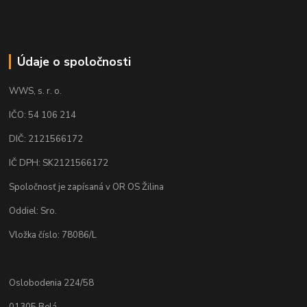
Údaje o spoločnosti
WWS, s. r. o.
IČO: 54 106 214
DIČ: 2121566172
IČ DPH: SK2121566172
Spoločnosť je zapísaná v OR OS Žilina
Oddiel: Sro.
Vložka číslo: 78086/L
Oslobodenia 224/58