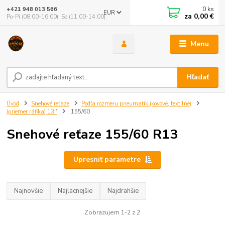
0
ks
+421 948 013 566
EUR
za
0,00 €
Po-Pi (08:00-16:00), So (11:00-14:00)
Menu
Hľadať
Úvod
Snehové reťaze
Podľa rozmeru pneumatík (kovové, textilné)
(priemer ráfika) 13''
155/60
Snehové reťaze 155/60 R13
Upresniť parametre
Najnovšie
Najlacnejšie
Najdrahšie
Zobrazujem 1-2 z 2