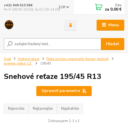
0
ks
+421 948 013 566
EUR
za
0,00 €
Po-Pi (08:00-16:00), So (11:00-14:00)
Menu
Hľadať
Úvod
Snehové reťaze
Podľa rozmeru pneumatík (kovové, textilné)
(priemer ráfika) 13''
195/45
Snehové reťaze 195/45 R13
Upresniť parametre
Najnovšie
Najlacnejšie
Najdrahšie
Zobrazujem 1-1 z 1