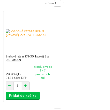
strana
z 1
Snehové reťaze KN-30 (kovové) 2ks
(AUTOMAX)
expedujeme do
1 - 7
29,90 €
pracovných
/
ks
24,31 €
bez DPH
dní
Pridať do košíka