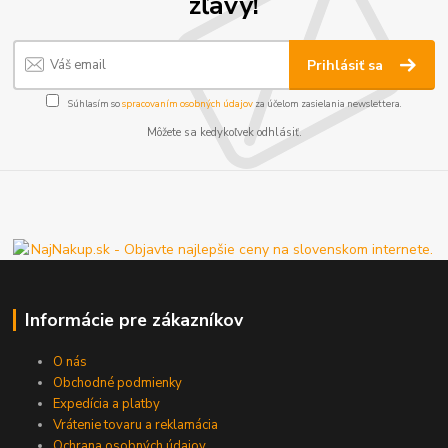
zľavy!
Prihlásiť sa
Súhlasím so
spracovaním osobných údajov
za účelom zasielania newslettera.
Môžete sa kedykoľvek odhlásiť.
Informácie pre zákazníkov
O nás
Obchodné podmienky
Expedícia a platby
Vrátenie tovaru a reklamácia
Ochrana osobných údajov