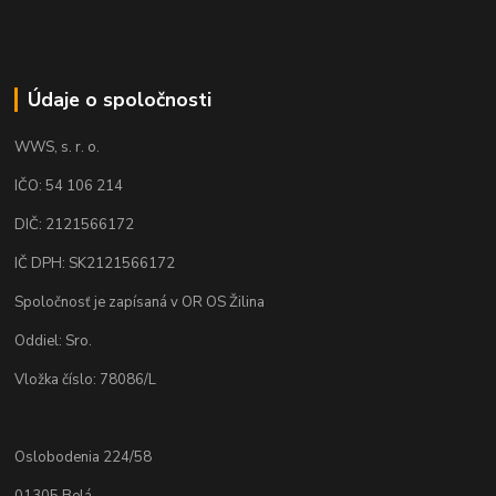
Údaje o spoločnosti
WWS, s. r. o.
IČO: 54 106 214
DIČ: 2121566172
IČ DPH: SK2121566172
Spoločnosť je zapísaná v OR OS Žilina
Oddiel: Sro.
Vložka číslo: 78086/L
Oslobodenia 224/58