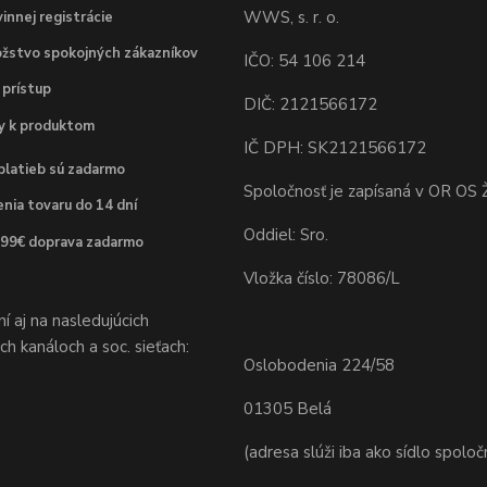
WWS, s. r. o.
innej registrácie
žstvo spokojných zákazníkov
IČO: 54 106 214
 prístup
DIČ: 2121566172
dy k produktom
IČ DPH: SK2121566172
platieb sú zadarmo
Spoločnosť je zapísaná v OR OS Ž
nia tovaru do 14 dní
Oddiel: Sro.
 99€ doprava zadarmo
Vložka číslo: 78086/L
 aj na nasledujúcich
h kanáloch a soc. sieťach:
Oslobodenia 224/58
01305 Belá
(adresa slúži iba ako sídlo spoloč