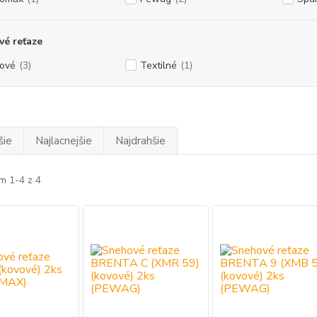
é reťaze
ové
(3)
Textilné
(1)
šie
Najlacnejšie
Najdrahšie
m 1-4 z 4