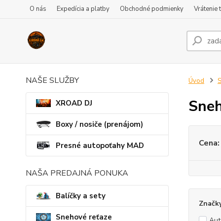
O nás
Expedícia a platby
Obchodné podmienky
Vrátenie 
NAŠE SLUŽBY
Úvod
S
Sneh
XROAD DJ
Boxy / nosiče (prenájom)
Cena:
Presné autopoťahy MAD
NAŠA PREDAJNÁ PONUKA
Balíčky a sety
Značk
Snehové reťaze
Au