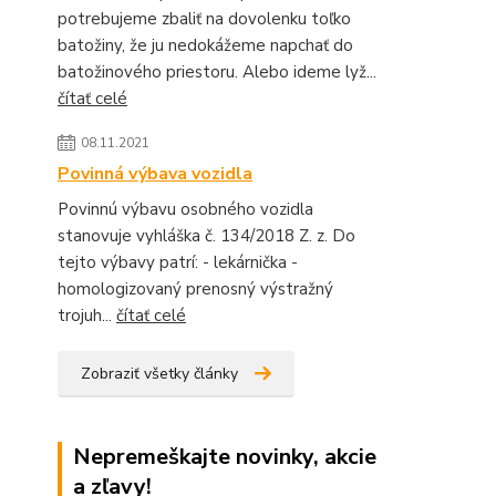
potrebujeme zbaliť na dovolenku toľko
batožiny, že ju nedokážeme napchať do
batožinového priestoru. Alebo ideme lyž...
čítať celé
08.11.2021
Povinná výbava vozidla
Povinnú výbavu osobného vozidla
stanovuje vyhláška č. 134/2018 Z. z. Do
tejto výbavy patrí: - lekárnička -
homologizovaný prenosný výstražný
trojuh...
čítať celé
Zobraziť všetky články
Nepremeškajte novinky, akcie
a zľavy!