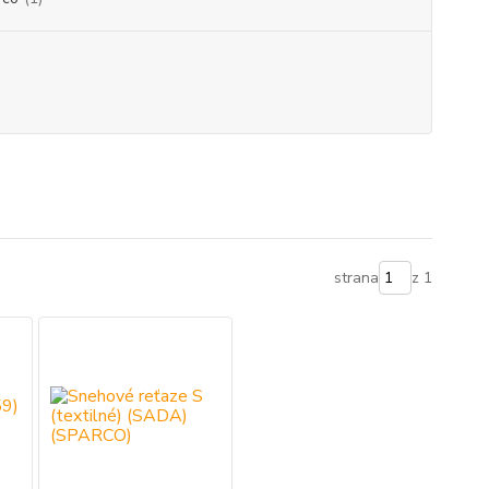
strana
z 1