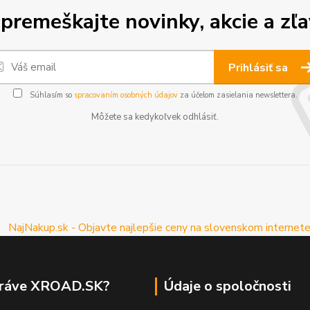
premeškajte novinky, akcie a zľa
Prihlásiť sa
Súhlasím so
spracovaním osobných údajov
za účelom zasielania newslettera.
Môžete sa kedykoľvek odhlásiť.
práve XROAD.SK?
Údaje o spoločnosti