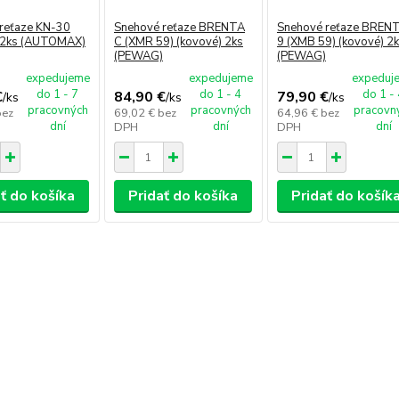
reťaze KN-30
Snehové reťaze BRENTA
Snehové reťaze BREN
 2ks (AUTOMAX)
C (XMR 59) (kovové) 2ks
9 (XMB 59) (kovové) 2
(PEWAG)
(PEWAG)
expedujeme
expedujeme
expeduj
do 1 - 7
do 1 - 4
do 1 -
€
84,90 €
79,90 €
/
ks
/
ks
/
ks
pracovných
pracovných
pracovn
bez
69,02 €
bez
64,96 €
bez
dní
dní
dní
DPH
DPH
ť do košíka
Pridať do košíka
Pridať do košík