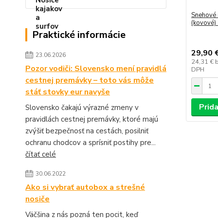
Snehové 
(kovové)
Praktické informácie
29,90 
23.06.2026
24,31 €
Pozor vodiči: Slovensko mení pravidlá
DPH
cestnej premávky – toto vás môže
stáť stovky eur navyše
Prida
Slovensko čakajú výrazné zmeny v
pravidlách cestnej premávky, ktoré majú
zvýšiť bezpečnosť na cestách, posilniť
ochranu chodcov a sprísniť postihy pre...
čítať celé
30.06.2022
Ako si vybrať autobox a strešné
nosiče
Väčšina z nás pozná ten pocit, keď