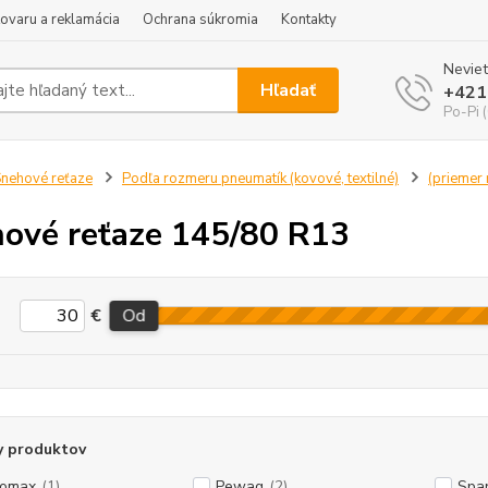
tovaru a reklamácia
Ochrana súkromia
Kontakty
Neviet
Hľadať
+421
Po-Pi 
nehové reťaze
Podľa rozmeru pneumatík (kovové, textilné)
(priemer r
ové reťaze 145/80 R13
€
Od
y produktov
tomax
(1)
Pewag
(2)
Spa