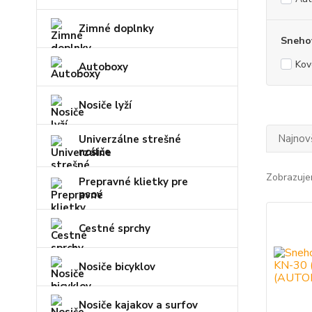
Zimné doplnky
Snehov
Kov
Autoboxy
Nosiče lyží
Najnov
Univerzálne strešné
nosiče
Zobrazuje
Prepravné klietky pre
psov
Cestné sprchy
Nosiče bicyklov
Nosiče kajakov a surfov