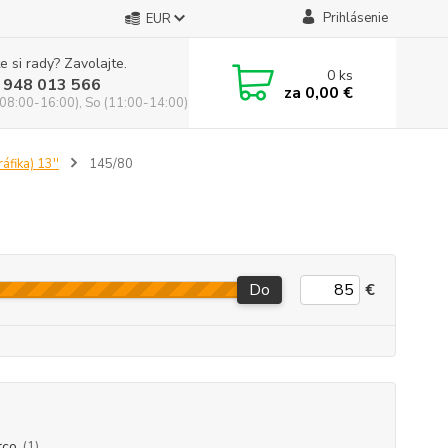
Prihlásenie
EUR
e si rady? Zavolajte.
0
ks
 948 013 566
za
0,00 €
(08:00-16:00), So (11:00-14:00)
áfika) 13''
145/80
Do
€
rco
(1)