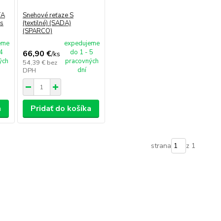
TA
Snehové reťaze S
ks
(textilné) (SADA)
(SPARCO)
eme
expedujeme
 4
do 1 - 5
66,90 €
/
ks
ých
pracovných
54,39 €
bez
dní
DPH
a
Pridať do košíka
strana
z 1