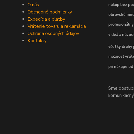
O nás
nákup bez pov
Obchodné podmienky
obrovské mno
Expedícia a platby
profesionálny
Vrátenie tovaru a reklamácia
Ochrana osobných údajov
videá a návo
Kontakty
všetky druhy 
možnosť vráte
pri nákupe od
Sme dostupní
komunikačnýc