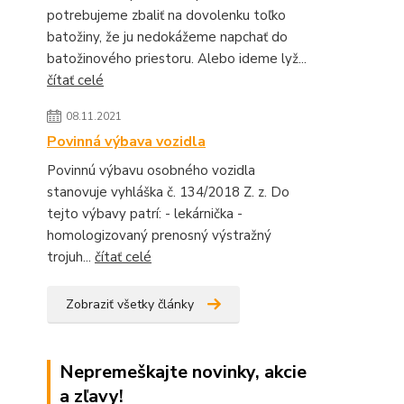
potrebujeme zbaliť na dovolenku toľko
batožiny, že ju nedokážeme napchať do
batožinového priestoru. Alebo ideme lyž...
čítať celé
08.11.2021
Povinná výbava vozidla
Povinnú výbavu osobného vozidla
stanovuje vyhláška č. 134/2018 Z. z. Do
tejto výbavy patrí: - lekárnička -
homologizovaný prenosný výstražný
trojuh...
čítať celé
Zobraziť všetky články
Nepremeškajte novinky, akcie
a zľavy!