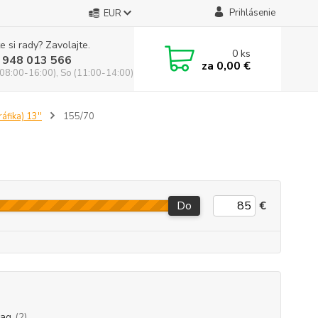
Prihlásenie
EUR
e si rady? Zavolajte.
0
ks
 948 013 566
za
0,00 €
(08:00-16:00), So (11:00-14:00)
áfika) 13''
155/70
Do
€
ag
(2)