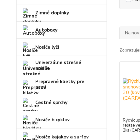
Zimné doplnky
Autoboxy
Najnov
Nosiče lyží
Zobrazuje
Univerzálne strešné
nosiče
Prepravné klietky pre
psov
Cestné sprchy
Nosiče bicyklov
Rýchloup
reťaze ve
2ks (CA
Nosiče kajakov a surfov