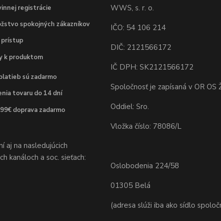
WWS, s. r. o.
innej registrácie
žstvo spokojných zákazníkov
IČO: 54 106 214
 prístup
DIČ: 2121566172
dy k produktom
IČ DPH: SK2121566172
platieb sú zadarmo
Spoločnosť je zapísaná v OR OS Ž
nia tovaru do 14 dní
Oddiel: Sro.
 99€ doprava zadarmo
Vložka číslo: 78086/L
 aj na nasledujúcich
h kanáloch a soc. sieťach:
Oslobodenia 224/58
01305 Belá
(adresa slúži iba ako sídlo spoloč