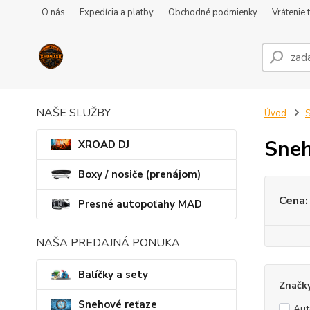
O nás
Expedícia a platby
Obchodné podmienky
Vrátenie 
NAŠE SLUŽBY
Úvod
S
Sneh
XROAD DJ
Boxy / nosiče (prenájom)
Cena:
Presné autopoťahy MAD
NAŠA PREDAJNÁ PONUKA
Balíčky a sety
Značk
Snehové reťaze
Au