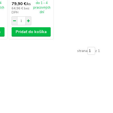
 4
do 1 - 4
79,90 €
/
ks
ých
pracovných
64,96 €
bez
dní
DPH
a
Pridať do košíka
strana
z 1