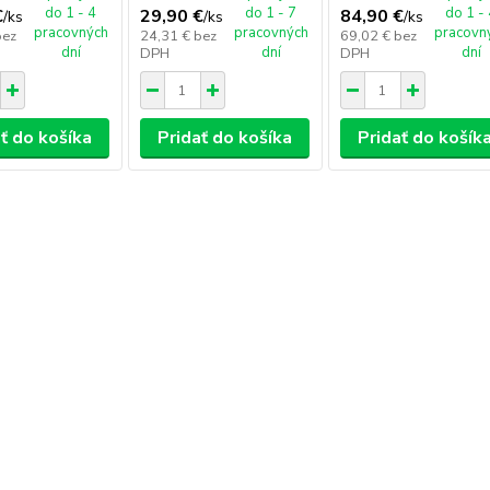
do 1 - 4
do 1 - 7
do 1 -
€
29,90 €
84,90 €
/
ks
/
ks
/
ks
pracovných
pracovných
pracovn
bez
24,31 €
bez
69,02 €
bez
dní
dní
dní
DPH
DPH
ť do košíka
Pridať do košíka
Pridať do košík