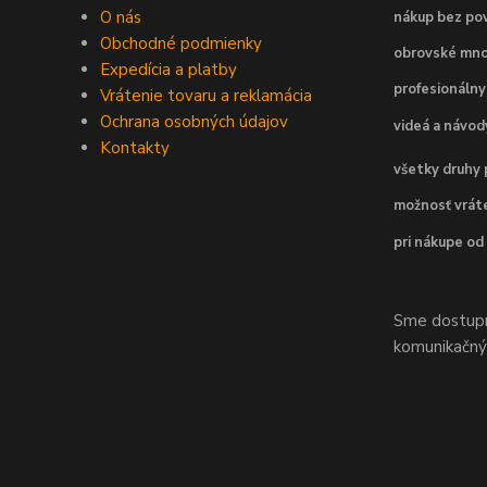
O nás
nákup bez pov
Obchodné podmienky
obrovské mno
Expedícia a platby
profesionálny
Vrátenie tovaru a reklamácia
Ochrana osobných údajov
videá a návo
Kontakty
všetky druhy 
možnosť vráte
pri nákupe od
Sme dostupní
komunikačnýc