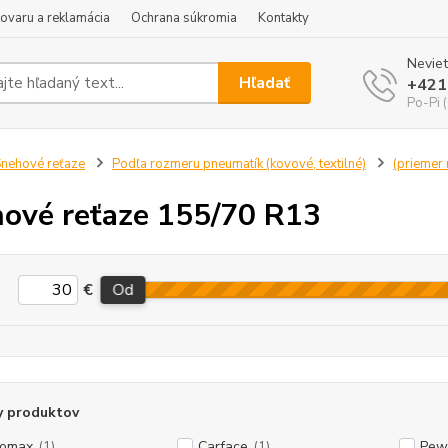
tovaru a reklamácia
Ochrana súkromia
Kontakty
Neviet
Hľadať
+421
Po-Pi 
nehové reťaze
Podľa rozmeru pneumatík (kovové, textilné)
(priemer r
ové reťaze 155/70 R13
€
Od
y produktov
tomax
(1)
Carface
(1)
Pew