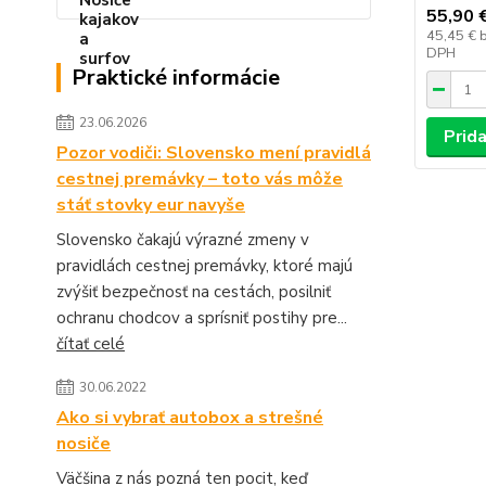
55,90 
45,45 €
DPH
Praktické informácie
23.06.2026
Prida
Pozor vodiči: Slovensko mení pravidlá
cestnej premávky – toto vás môže
stáť stovky eur navyše
Slovensko čakajú výrazné zmeny v
pravidlách cestnej premávky, ktoré majú
zvýšiť bezpečnosť na cestách, posilniť
ochranu chodcov a sprísniť postihy pre...
čítať celé
30.06.2022
Ako si vybrať autobox a strešné
nosiče
Väčšina z nás pozná ten pocit, keď