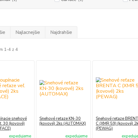
šie
Najlacnejšie
Najdrahšie
m 1-4 z 4
ínacie snehové
Snehové reťaze KN-30
Snehové reťaze BREN
ľ. 30 (kovové)
(kovové) 2ks (AUTOMAX)
C (XMR 59) (kovové) 2
RFACE)
(PEWAG)
expedujeme
expedujeme
expeduj