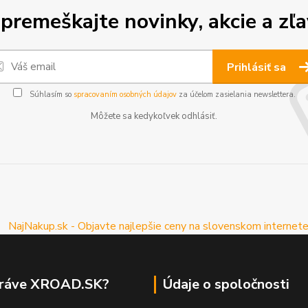
premeškajte novinky, akcie a zľa
Prihlásiť sa
Súhlasím so
spracovaním osobných údajov
za účelom zasielania newslettera.
Môžete sa kedykoľvek odhlásiť.
práve XROAD.SK?
Údaje o spoločnosti