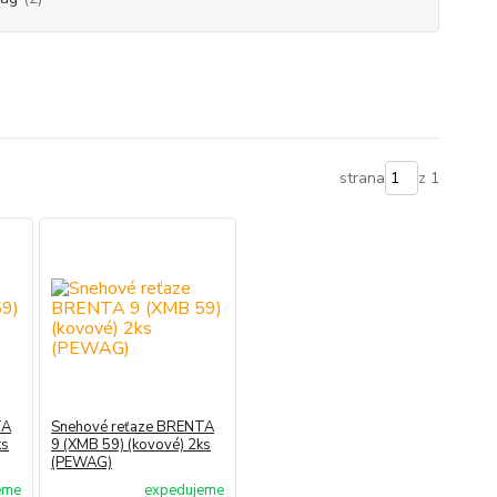
strana
z 1
TA
Snehové reťaze BRENTA
ks
9 (XMB 59) (kovové) 2ks
(PEWAG)
eme
expedujeme