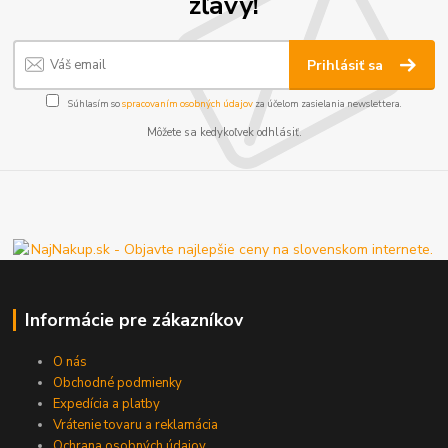
zľavy!
Prihlásiť sa
Súhlasím so
spracovaním osobných údajov
za účelom zasielania newslettera.
Môžete sa kedykoľvek odhlásiť.
Informácie pre zákazníkov
O nás
Obchodné podmienky
Expedícia a platby
Vrátenie tovaru a reklamácia
Ochrana osobných údajov