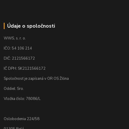
Údaje o spoločnosti
WWS, s. r. o.
IČO: 54 106 214
DIČ: 2121566172
IČ DPH: SK2121566172
Spoločnosť je zapísaná v OR OS Žilina
Oddiel: Sro.
Vložka číslo: 78086/L
Oslobodenia 224/58