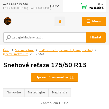
0
ks
+421 948 013 566
EUR
za
0,00 €
Po-Pi (08:00-16:00), So (11:00-14:00)
Menu
Hľadať
Úvod
Snehové reťaze
Podľa rozmeru pneumatík (kovové, textilné)
(priemer ráfika) 13''
175/50
Snehové reťaze 175/50 R13
Upresniť parametre
Najnovšie
Najlacnejšie
Najdrahšie
Zobrazujem 1-2 z 2