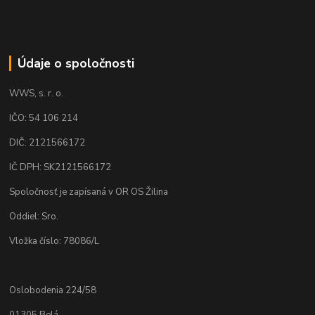
Údaje o spoločnosti
WWS, s. r. o.
IČO: 54 106 214
DIČ: 2121566172
IČ DPH: SK2121566172
Spoločnosť je zapísaná v OR OS Žilina
Oddiel: Sro.
Vložka číslo: 78086/L
Oslobodenia 224/58