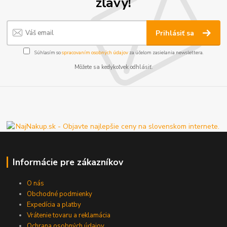
zľavy!
Prihlásiť sa
Súhlasím so
spracovaním osobných údajov
za účelom zasielania newslettera.
Môžete sa kedykoľvek odhlásiť.
Informácie pre zákazníkov
O nás
Obchodné podmienky
Expedícia a platby
Vrátenie tovaru a reklamácia
Ochrana osobných údajov