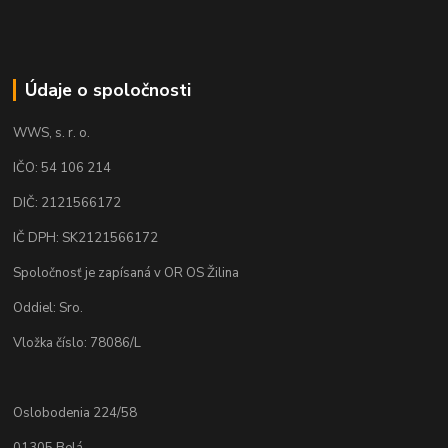
Údaje o spoločnosti
WWS, s. r. o.
IČO: 54 106 214
DIČ: 2121566172
IČ DPH: SK2121566172
Spoločnosť je zapísaná v OR OS Žilina
Oddiel: Sro.
Vložka číslo: 78086/L
Oslobodenia 224/58