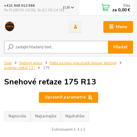
0
ks
+421 948 013 566
EUR
za
0,00 €
Po-Pi (08:00-16:00), So (11:00-14:00)
Menu
Hľadať
Úvod
Snehové reťaze
Podľa rozmeru pneumatík (kovové, textilné)
(priemer ráfika) 13''
175
Snehové reťaze 175 R13
Upresniť parametre
Najnovšie
Najlacnejšie
Najdrahšie
Zobrazujem 1-1 z 1