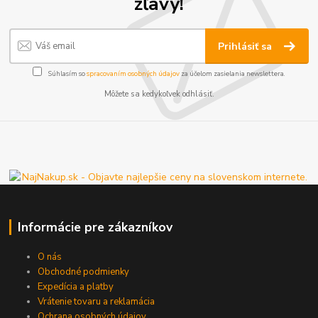
zľavy!
Prihlásiť sa
Súhlasím so
spracovaním osobných údajov
za účelom zasielania newslettera.
Môžete sa kedykoľvek odhlásiť.
Informácie pre zákazníkov
O nás
Obchodné podmienky
Expedícia a platby
Vrátenie tovaru a reklamácia
Ochrana osobných údajov