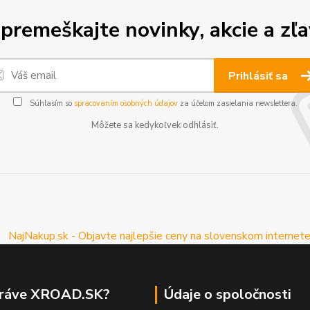
premeškajte novinky, akcie a zľa
Prihlásiť sa
Súhlasím so
spracovaním osobných údajov
za účelom zasielania newslettera.
Môžete sa kedykoľvek odhlásiť.
práve XROAD.SK?
Údaje o spoločnosti