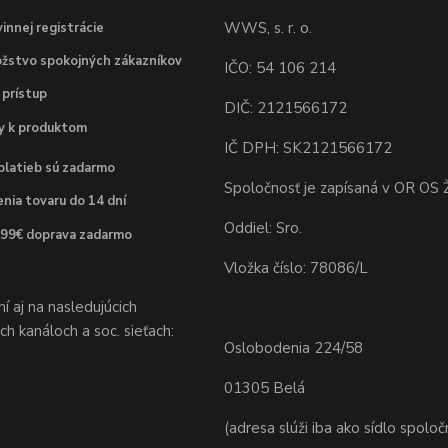
WWS, s. r. o.
innej registrácie
žstvo spokojných zákazníkov
IČO: 54 106 214
 prístup
DIČ: 2121566172
dy k produktom
IČ DPH: SK2121566172
platieb sú zadarmo
Spoločnosť je zapísaná v OR OS Ž
nia tovaru do 14 dní
Oddiel: Sro.
 99€ doprava zadarmo
Vložka číslo: 78086/L
 aj na nasledujúcich
h kanáloch a soc. sieťach:
Oslobodenia 224/58
01305 Belá
(adresa slúži iba ako sídlo spoloč