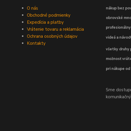
O nás
nákup bez pov
Obchodné podmienky
obrovské mno
Expedícia a platby
profesionálny
Vrátenie tovaru a reklamácia
Ochrana osobných údajov
videá a návo
Kontakty
všetky druhy 
možnosť vráte
pri nákupe od
Sme dostupní
komunikačnýc