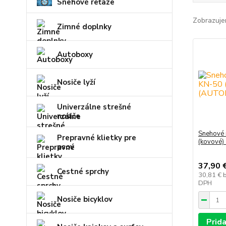
Snehové reťaze
Zobrazuje
Zimné doplnky
Autoboxy
Nosiče lyží
Univerzálne strešné
nosiče
Snehové 
Prepravné klietky pre
(kovové)
psov
37,90 
Cestné sprchy
30,81 €
DPH
Nosiče bicyklov
Prida