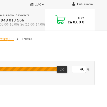
Prihlásenie
EUR
e si rady? Zavolajte.
0
ks
 948 013 566
za
0,00 €
(08:00-16:00), So (11:00-14:00)
áfika) 13''
170/80
Do
€