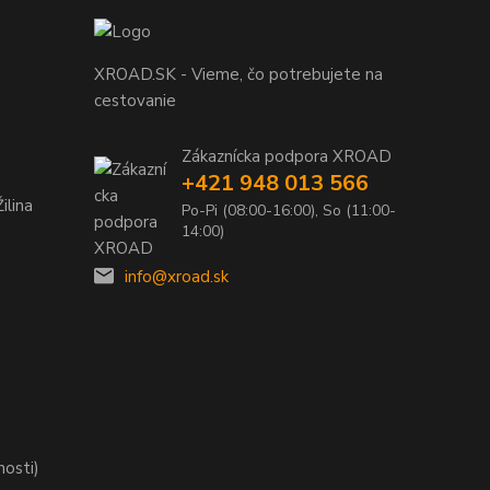
XROAD.SK - Vieme, čo potrebujete na
cestovanie
Zákaznícka podpora XROAD
+421 948 013 566
ilina
Po-Pi (08:00-16:00), So (11:00-
14:00)
info@xroad.sk
nosti)