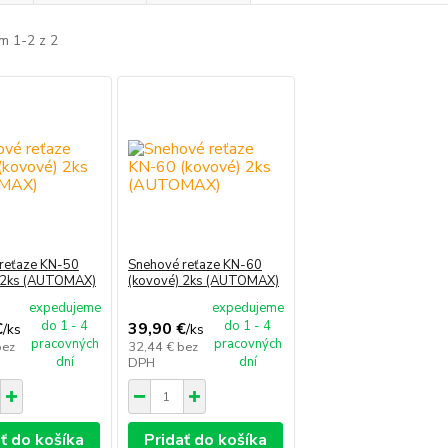
m 1-2 z 2
reťaze KN-50
Snehové reťaze KN-60
 2ks (AUTOMAX)
(kovové) 2ks (AUTOMAX)
expedujeme
expedujeme
do 1 - 4
do 1 - 4
€
39,90 €
/
ks
/
ks
pracovných
pracovných
bez
32,44 €
bez
dní
dní
DPH
ť do košíka
Pridať do košíka