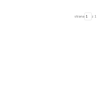
strana
z 1