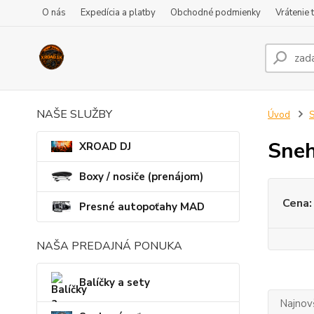
O nás
Expedícia a platby
Obchodné podmienky
Vrátenie 
NAŠE SLUŽBY
Úvod
S
Sneh
XROAD DJ
Boxy / nosiče (prenájom)
Cena:
Presné autopoťahy MAD
NAŠA PREDAJNÁ PONUKA
Balíčky a sety
Najnov