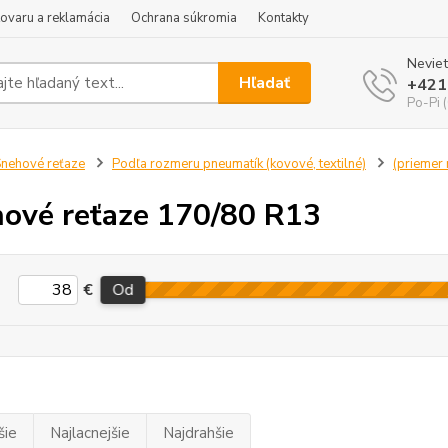
tovaru a reklamácia
Ochrana súkromia
Kontakty
Neviet
Hľadať
+421
Po-Pi 
nehové reťaze
Podľa rozmeru pneumatík (kovové, textilné)
(priemer r
ové reťaze 170/80 R13
€
Od
šie
Najlacnejšie
Najdrahšie