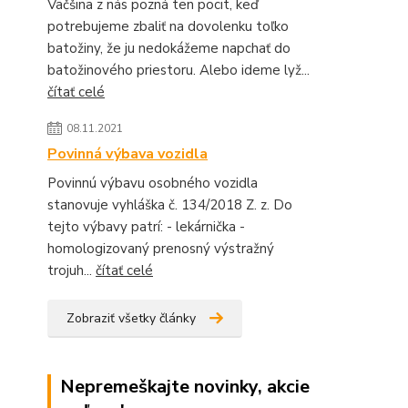
Väčšina z nás pozná ten pocit, keď
potrebujeme zbaliť na dovolenku toľko
batožiny, že ju nedokážeme napchať do
batožinového priestoru. Alebo ideme lyž...
čítať celé
08.11.2021
Povinná výbava vozidla
Povinnú výbavu osobného vozidla
stanovuje vyhláška č. 134/2018 Z. z. Do
tejto výbavy patrí: - lekárnička -
homologizovaný prenosný výstražný
trojuh...
čítať celé
Zobraziť všetky články
Nepremeškajte novinky, akcie