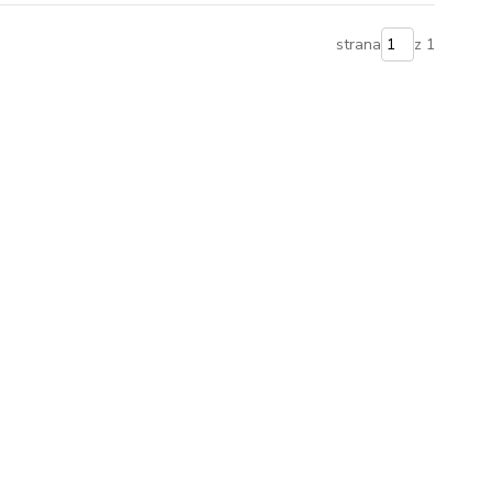
strana
z 1