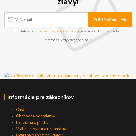
zľavy!
Prihlásiť sa
Súhlasím so
spracovaním osobných údajov
za účelom zasielania newslettera.
Môžete sa kedykoľvek odhlásiť.
Informácie pre zákazníkov
O nás
Obchodné podmienky
Expedícia a platby
Vrátenie tovaru a reklamácia
Ochrana osobných údajov