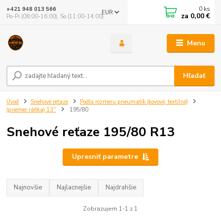
0
ks
+421 948 013 566
EUR
za
0,00 €
Po-Pi (08:00-16:00), So (11:00-14:00)
Menu
Hľadať
Úvod
Snehové reťaze
Podľa rozmeru pneumatík (kovové, textilné)
(priemer ráfika) 13''
195/80
Snehové reťaze 195/80 R13
Upresniť parametre
Najnovšie
Najlacnejšie
Najdrahšie
Zobrazujem 1-1 z 1