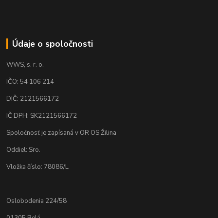
Údaje o spoločnosti
WWS, s. r. o.
IČO: 54 106 214
DIČ: 2121566172
IČ DPH: SK2121566172
Spoločnosť je zapísaná v OR OS Žilina
Oddiel: Sro.
Vložka číslo: 78086/L
Oslobodenia 224/58