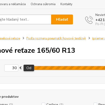
tovaru a reklamácia
Ochrana súkromia
Kontakty
Neviet
Hľadať
+421
Po-Pi 
nehové reťaze
Podľa rozmeru pneumatík (kovové, textilné)
(priemer r
ové reťaze 165/60 R13
€
Od
y produktov
tomax
(1)
Carface
(1)
Pew