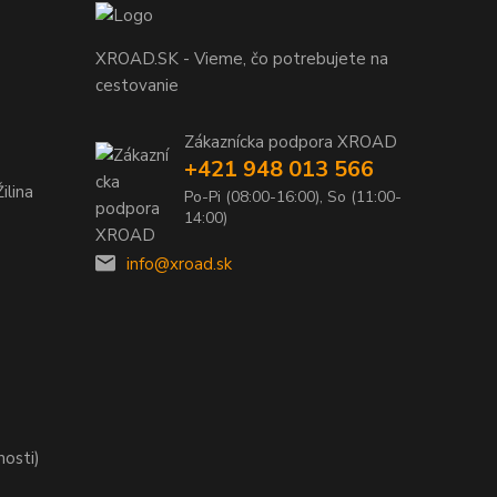
XROAD.SK - Vieme, čo potrebujete na
cestovanie
Zákaznícka podpora XROAD
+421 948 013 566
ilina
Po-Pi (08:00-16:00), So (11:00-
14:00)
info@xroad.sk
nosti)