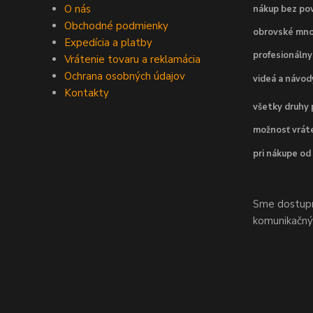
O nás
nákup bez pov
Obchodné podmienky
obrovské mno
Expedícia a platby
profesionálny
Vrátenie tovaru a reklamácia
Ochrana osobných údajov
videá a návo
Kontakty
všetky druhy 
možnosť vráte
pri nákupe od
Sme dostupní
komunikačnýc