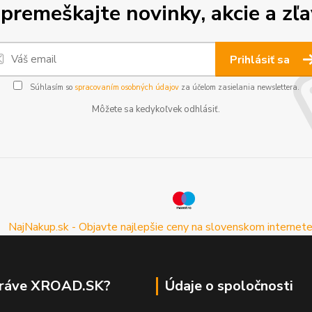
premeškajte novinky, akcie a zľa
Prihlásiť sa
Súhlasím so
spracovaním osobných údajov
za účelom zasielania newslettera.
Môžete sa kedykoľvek odhlásiť.
práve XROAD.SK?
Údaje o spoločnosti