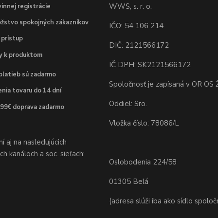
WWS, s. r. o.
innej registrácie
žstvo spokojných zákazníkov
IČO: 54 106 214
 prístup
DIČ: 2121566172
dy k produktom
IČ DPH: SK2121566172
platieb sú zadarmo
Spoločnosť je zapísaná v OR OS Ž
nia tovaru do 14 dní
Oddiel: Sro.
 99€ doprava zadarmo
Vložka číslo: 78086/L
 aj na nasledujúcich
h kanáloch a soc. sieťach:
Oslobodenia 224/58
01305 Belá
(adresa slúži iba ako sídlo spoloč