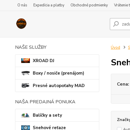
O nás
Expedícia a platby
Obchodné podmienky
Vrátenie 
NAŠE SLUŽBY
Úvod
S
Sneh
XROAD DJ
Boxy / nosiče (prenájom)
Cena:
Presné autopoťahy MAD
NAŠA PREDAJNÁ PONUKA
Balíčky a sety
Značk
Snehové reťaze
Au