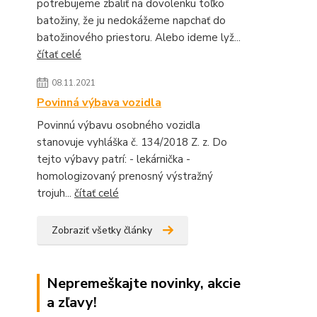
potrebujeme zbaliť na dovolenku toľko
batožiny, že ju nedokážeme napchať do
batožinového priestoru. Alebo ideme lyž...
čítať celé
08.11.2021
Povinná výbava vozidla
Povinnú výbavu osobného vozidla
stanovuje vyhláška č. 134/2018 Z. z. Do
tejto výbavy patrí: - lekárnička -
homologizovaný prenosný výstražný
trojuh...
čítať celé
Zobraziť všetky články
Nepremeškajte novinky, akcie
a zľavy!