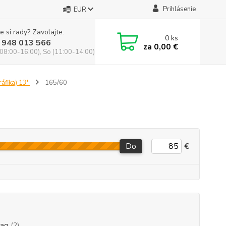
Prihlásenie
EUR
e si rady? Zavolajte.
0
ks
 948 013 566
za
0,00 €
(08:00-16:00), So (11:00-14:00)
áfika) 13''
165/60
Do
€
ag
(2)