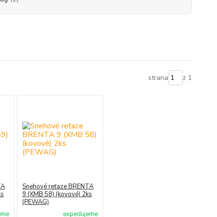
strana
z 1
TA
Snehové reťaze BRENTA
ks
9 (XMB 58) (kovové) 2ks
(PEWAG)
eme
expedujeme