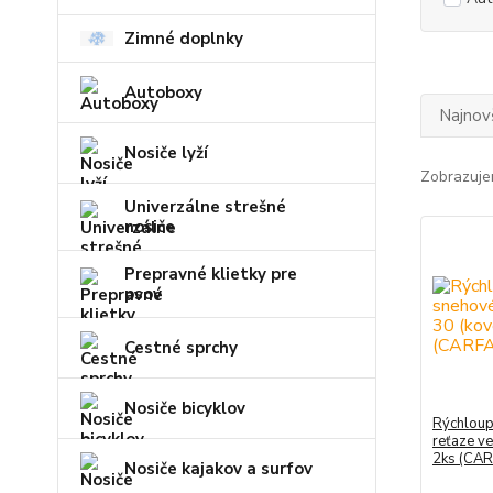
Zimné doplnky
Autoboxy
Najnov
Nosiče lyží
Zobrazuje
Univerzálne strešné
nosiče
Prepravné klietky pre
psov
Cestné sprchy
Nosiče bicyklov
Rýchloup
reťaze ve
2ks (CA
Nosiče kajakov a surfov