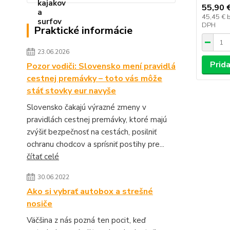
55,90 
45,45 €
DPH
Praktické informácie
23.06.2026
Prida
Pozor vodiči: Slovensko mení pravidlá
cestnej premávky – toto vás môže
stáť stovky eur navyše
Slovensko čakajú výrazné zmeny v
pravidlách cestnej premávky, ktoré majú
zvýšiť bezpečnosť na cestách, posilniť
ochranu chodcov a sprísniť postihy pre...
čítať celé
30.06.2022
Ako si vybrať autobox a strešné
nosiče
Väčšina z nás pozná ten pocit, keď