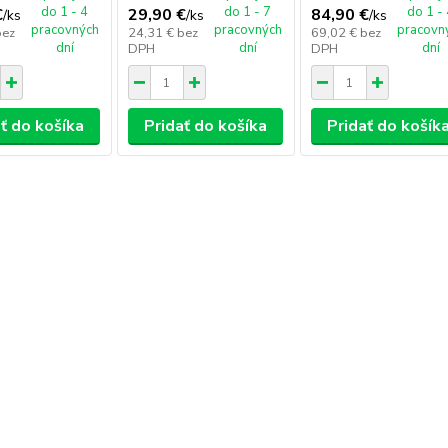
do 1 - 4
do 1 - 7
do 1 -
€
29,90 €
84,90 €
/
ks
/
ks
/
ks
pracovných
pracovných
pracovn
bez
24,31 €
bez
69,02 €
bez
dní
dní
dní
DPH
DPH
ť do košíka
Pridať do košíka
Pridať do košík