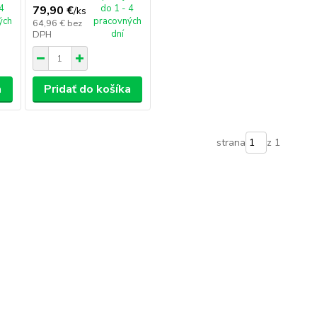
 4
do 1 - 4
79,90 €
/
ks
ých
pracovných
64,96 €
bez
dní
DPH
a
Pridať do košíka
strana
z 1