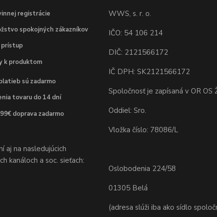
WWS, s. r. o.
innej registrácie
žstvo spokojných zákazníkov
IČO: 54 106 214
 prístup
DIČ: 2121566172
dy k produktom
IČ DPH: SK2121566172
platieb sú zadarmo
Spoločnosť je zapísaná v OR OS Ž
nia tovaru do 14 dní
Oddiel: Sro.
 99€ doprava zadarmo
Vložka číslo: 78086/L
 aj na nasledujúcich
h kanáloch a soc. sieťach:
Oslobodenia 224/58
01305 Belá
(adresa slúži iba ako sídlo spoloč