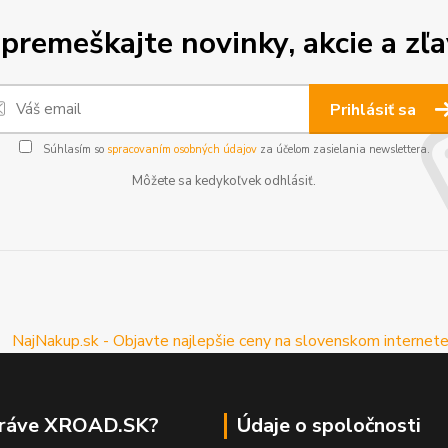
premeškajte novinky, akcie a zľa
Prihlásiť sa
Súhlasím so
spracovaním osobných údajov
za účelom zasielania newslettera.
Môžete sa kedykoľvek odhlásiť.
práve XROAD.SK?
Údaje o spoločnosti