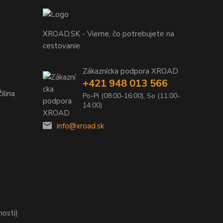
XROAD.SK - Vieme, čo potrebujete na
cestovanie
Zákaznícka podpora XROAD
+421 948 013 566
ilina
Po-Pi (08:00-16:00), So (11:00-
14:00)
info@xroad.sk
nosti)