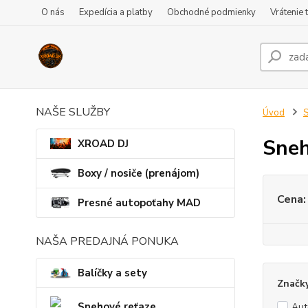
O nás
Expedícia a platby
Obchodné podmienky
Vrátenie 
NAŠE SLUŽBY
Úvod
S
Sneh
XROAD DJ
Boxy / nosiče (prenájom)
Cena:
Presné autopoťahy MAD
NAŠA PREDAJNÁ PONUKA
Balíčky a sety
Značk
Snehové reťaze
Au