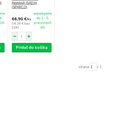
)
(textilné) (SADA)
(SPARCO)
eme
expedujeme
 4
do 1 - 5
66,90 €
/
ks
ých
pracovných
54,39 €
bez
dní
DPH
a
Pridať do košíka
strana
z 1