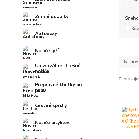
Zimné doplnky
Snehov
Kov
Autoboxy
Nosiče lyží
Najnov
Univerzálne strešné
nosiče
Zobrazuje
Prepravné klietky pre
psov
Cestné sprchy
Nosiče bicyklov