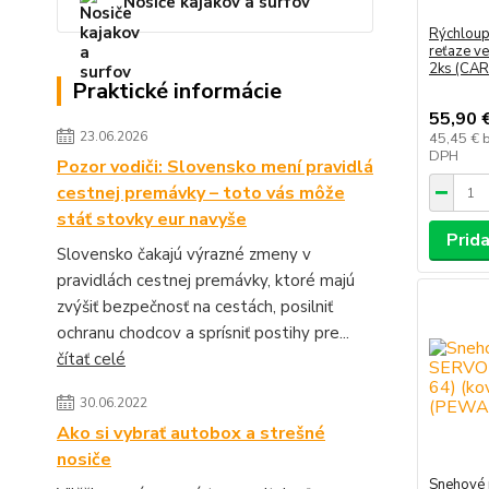
Nosiče kajakov a surfov
Rýchloup
reťaze ve
2ks (CA
Praktické informácie
55,90 
23.06.2026
45,45 €
DPH
Pozor vodiči: Slovensko mení pravidlá
cestnej premávky – toto vás môže
stáť stovky eur navyše
Prida
Slovensko čakajú výrazné zmeny v
pravidlách cestnej premávky, ktoré majú
zvýšiť bezpečnosť na cestách, posilniť
ochranu chodcov a sprísniť postihy pre...
čítať celé
30.06.2022
Ako si vybrať autobox a strešné
nosiče
Snehové 