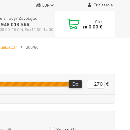
Prihlásenie
EUR
e si rady? Zavolajte.
0
ks
 948 013 566
za
0,00 €
(08:00-16:00), So (11:00-14:00)
áfika) 13''
205/60
Do
€
ag
(6)
Sparco
(1)