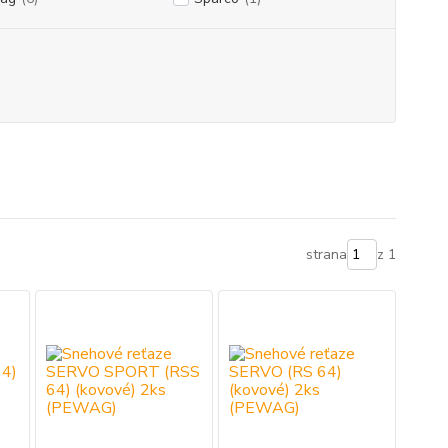
strana
z 1