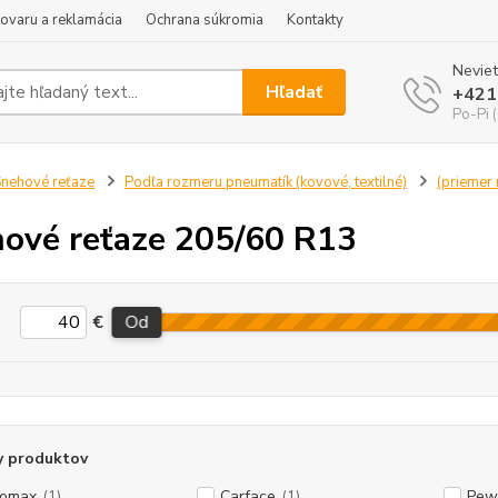
tovaru a reklamácia
Ochrana súkromia
Kontakty
Neviet
Hľadať
+421
Po-Pi 
nehové reťaze
Podľa rozmeru pneumatík (kovové, textilné)
(priemer r
ové reťaze 205/60 R13
€
Od
y produktov
tomax
(1)
Carface
(1)
Pew