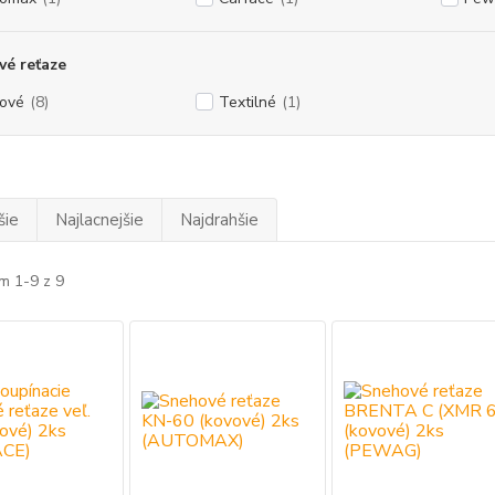
é reťaze
ové
(8)
Textilné
(1)
šie
Najlacnejšie
Najdrahšie
m 1-9 z 9