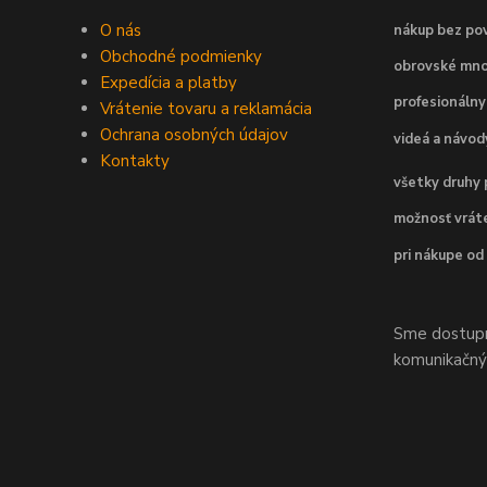
O nás
nákup bez pov
Obchodné podmienky
obrovské mno
Expedícia a platby
profesionálny
Vrátenie tovaru a reklamácia
Ochrana osobných údajov
videá a návo
Kontakty
všetky druhy 
možnosť vráte
pri nákupe od
Sme dostupní
komunikačnýc