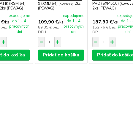
TIK (RSM 64)
9 (XMB 64) (kovové) 2ks
PRO (SXP 510) (kovové
 2ks (PEWAG)
(PEWAG)
2ks (PEWAG)
expedujeme
expedujeme
expeduj
do 1 - 4
do 1 - 4
do 1 -
 €
109,90 €
187,90 €
/
ks
/
ks
/
ks
pracovných
pracovných
pracovn
€
bez
89,35 €
bez
152,76 €
bez
dní
dní
dní
DPH
DPH
ť do košíka
Pridať do košíka
Pridať do košík