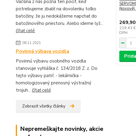
Väčšina z nás pozná ten pocit, keď
SERVOMA
potrebujeme zbaliť na dovolenku toľko
(kovové)
batožiny, že ju nedokážeme napchať do
269,90
batožinového priestoru. Alebo ideme lyž...
219,43 
čítať celé
DPH
08.11.2021
Povinná výbava vozidla
Prida
Povinnú výbavu osobného vozidla
stanovuje vyhláška č. 134/2018 Z. z. Do
tejto výbavy patrí: - lekárnička -
homologizovaný prenosný výstražný
trojuh...
čítať celé
Zobraziť všetky články
Nepremeškajte novinky, akcie