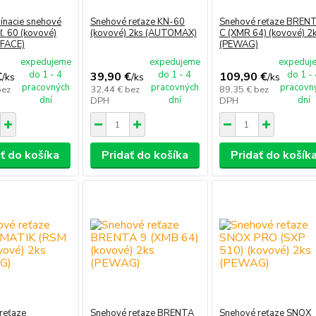
ínacie snehové
Snehové reťaze KN-60
Snehové reťaze BREN
ľ. 60 (kovové)
(kovové) 2ks (AUTOMAX)
C (XMR 64) (kovové) 2
RFACE)
(PEWAG)
expedujeme
expedujeme
expeduj
do 1 - 4
do 1 - 4
do 1 -
€
39,90 €
109,90 €
/
ks
/
ks
/
ks
pracovných
pracovných
pracovn
bez
32,44 €
bez
89,35 €
bez
dní
dní
dní
DPH
DPH
ť do košíka
Pridať do košíka
Pridať do košík
reťaze
Snehové reťaze BRENTA
Snehové reťaze SNOX