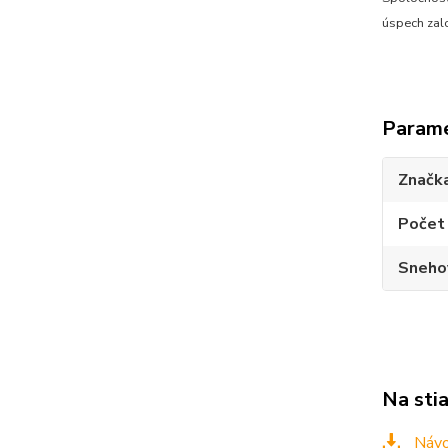
úspech zal
Param
Značk
Počet 
Sneho
Na sti
Návo