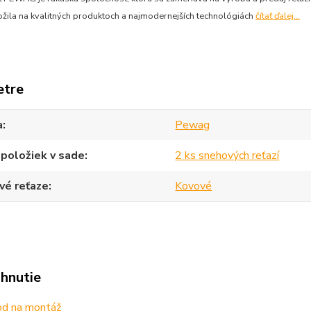
ožila na kvalitných produktoch a najmodernejších technológiách
čítať ďalej...
etre
a
Pewag
položiek v sade
2 ks snehových reťazí
vé reťaze
Kovové
ahnutie
d na montáž