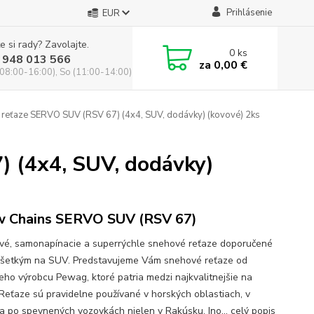
Prihlásenie
EUR
e si rady? Zavolajte.
0
ks
 948 013 566
za
0,00 €
(08:00-16:00), So (11:00-14:00)
reťaze SERVO SUV (RSV 67) (4x4, SUV, dodávky) (kovové) 2ks
 (4x4, SUV, dodávky)
 Chains SERVO SUV (RSV 67)
vé, samonapínacie a superrýchle snehové reťaze doporučené
šetkým na SUV. Predstavujeme Vám snehové reťaze od
eho výrobcu Pewag, ktoré patria medzi najkvalitnejšie na
 Reťaze sú pravidelne používané v horských oblastiach, v
a po spevnených vozovkách nielen v Rakúsku. Ino...
celý popis