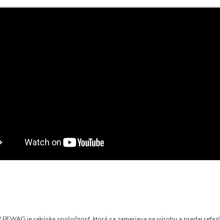
 PEWAG je rakúska spoločnosť, ktorá sa zameriava na výrobu a predaj reťazí