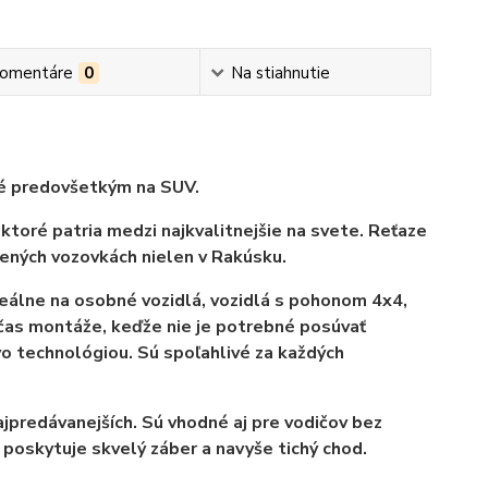
omentáre
0
Na stiahnutie
 predovšetkým na SUV.
oré patria medzi najkvalitnejšie na svete. Reťaze
nených vozovkách nielen v Rakúsku.
álne na osobné vozidlá, vozidlá s pohonom 4x4,
čas montáže, keďže nie je potrebné posúvať
vo technológiou.
Sú spoľahlivé za každých
najpredávanejších. Sú vhodné aj pre vodičov bez
m poskytuje skvelý záber a navyše tichý chod.