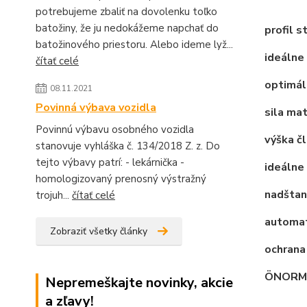
potrebujeme zbaliť na dovolenku toľko
batožiny, že ju nedokážeme napchať do
profil s
batožinového priestoru. Alebo ideme lyž...
ideálne 
čítať celé
optimál
08.11.2021
Povinná výbava vozidla
sila mat
Povinnú výbavu osobného vozidla
výška čl
stanovuje vyhláška č. 134/2018 Z. z. Do
tejto výbavy patrí: - lekárnička -
ideálne 
homologizovaný prenosný výstražný
nadštan
trojuh...
čítať celé
automat
Zobraziť všetky články
ochrana
ÖNORM,
Nepremeškajte novinky, akcie
a zľavy!