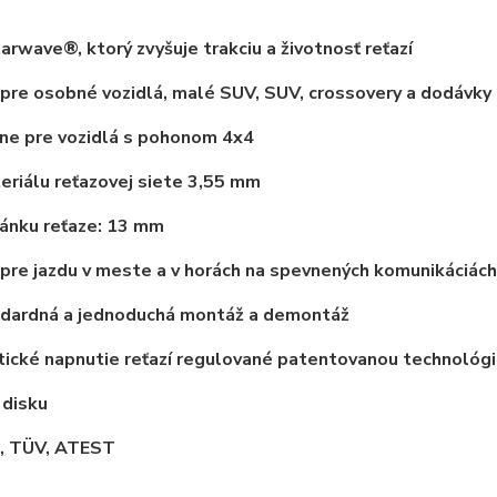
tarwave®, ktorý zvyšuje trakciu a životnosť reťazí
pre osobné vozidlá, malé SUV, SUV, crossovery a dodávky
ne pre vozidlá s pohonom 4x4
eriálu reťazovej siete 3,55 mm
ánku reťaze: 13 mm
pre jazdu v meste a v horách na spevnených komunikáciách
dardná a jednoduchá montáž a demontáž
ické napnutie reťazí regulované patentovanou technológ
 disku
 TÜV, ATEST