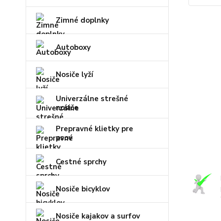
Zimné doplnky
Autoboxy
Nosiče lyží
Univerzálne strešné
nosiče
Prepravné klietky pre
psov
Cestné sprchy
Nosiče bicyklov
Nosiče kajakov a surfov