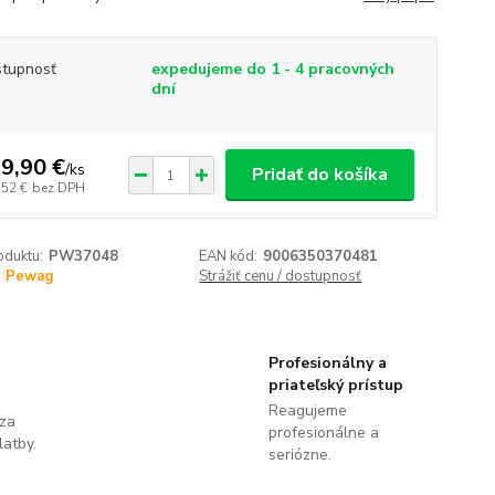
tupnosť
expedujeme do 1 - 4 pracovných
dní
9,90 €
/
ks
Pridať do košíka
,52 €
bez DPH
oduktu:
PW37048
EAN kód:
9006350370481
Pewag
Strážiť cenu / dostupnosť
Profesionálny a
priateľský prístup
Reagujeme
 za
profesionálne a
latby.
seriózne.