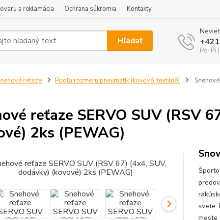
tovaru a reklamácia
Ochrana súkromia
Kontakty
Neviet
Hľadať
+421
Po-Pi 
nehové reťaze
Podľa rozmeru pneumatík (kovové, textilné)
Snehové 
ové reťaze SERVO SUV (RSV 67)
ové) 2ks (PEWAG)
Snow
Športo
predov
rakúsk
svete.
meste 