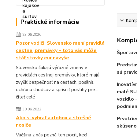
Kompl
Praktické informácie
23.06.2026
Komple
Pozor vodiči: Slovensko mení pravidlá
cestnej premávky – toto vás môže
Športové
stáť stovky eur navyše
Predstav
Slovensko čakajú výrazné zmeny v
sú pravi
pravidlách cestnej premávky, ktoré majú
zvýšiť bezpečnosť na cestách, posilniť
Inovatív
ochranu chodcov a sprísniť postihy pre...
malé SUV
čítať celé
vozidlo 
podmieno
30.06.2022
Ako si vybrať autobox a strešné
Prvotrie
nosiče
skúsenos
Väčšina z nás pozná ten pocit, keď