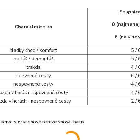
Stupnica
0 (najmene
Charakteristika
6 (najviac
hladký chod / komfort
5 / 
motáž / demontáž
5 / 
trakcia
4 / 
spevnené cesty
6 / 
nespevnené cesty
4 / 
jazda v horách - spevnené cesty
4 / 
azda v horách - nespevnené cesty
2 / 