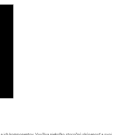
 a ich komponentov. Využíva niekoľko storočnú skúsenosť a svoj