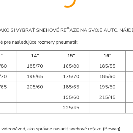
AKO SI VYBRAŤ SNEHOVÉ REŤAZE NA SVOJE AUTO, NÁJ
é pre nasledujúce rozmery pneumatík:
"
14"
15"
16"
/80
185/70
165/80
185/55
/70
195/65
175/70
185/60
/65
205/60
185/65
195/50
195/60
215/45
225/45
i videonávod, ako správne nasadiť snehové reťaze (Pewag):