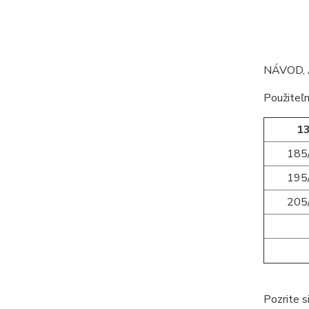
NÁVOD, 
Použiteľn
13
185
195
205
Pozrite s