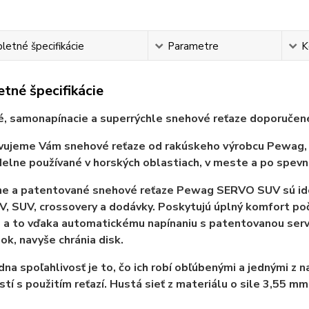
etné špecifikácie
Parametre
K
tné špecifikácie
, samonapínacie a superrýchle snehové reťaze
doporučené
ujeme Vám snehové reťaze od rakúskeho výrobcu Pewag, kt
delne používané v horských oblastiach, v meste a po spev
ne a patentované snehové reťaze Pewag SERVO SUV sú ide
, SUV, crossovery a dodávky. Poskytujú úplný komfort po
- a to vďaka automatickému napínaniu s patentovanou ser
k, navyše chránia disk.
dna spoľahlivosť je to, čo ich robí obľúbenými a jednými z 
tí s použitím reťazí. Hustá sieť z materiálu o sile 3,55 m