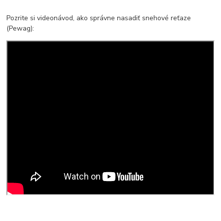
Pozrite si videonávod, ako správne nasadiť snehové reťaze
(Pewag):