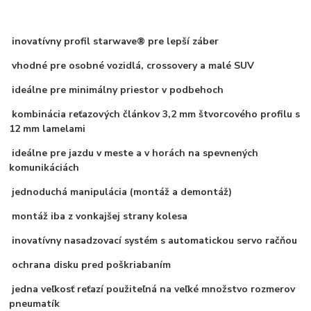
inovatívny profil starwave® pre lepší záber
vhodné pre osobné vozidlá, crossovery a malé SUV
ideálne pre minimálny priestor v podbehoch
kombinácia reťazových článkov 3,2 mm štvorcového profilu s
12 mm lamelami
ideálne pre jazdu v meste a v horách na spevnených
komunikáciách
jednoduchá manipulácia (montáž a demontáž)
montáž iba z vonkajšej strany kolesa
inovatívny nasadzovací systém s automatickou servo račňou
ochrana disku pred poškriabaním
jedna veľkosť reťazí použiteľná na veľké množstvo rozmerov
pneumatík