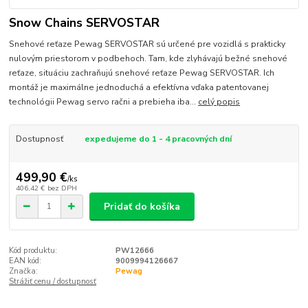
Snow Chains SERVOSTAR
Snehové reťaze Pewag SERVOSTAR sú určené pre vozidlá s prakticky
nulovým priestorom v podbehoch. Tam, kde zlyhávajú bežné snehové
reťaze, situáciu zachraňujú snehové reťaze Pewag SERVOSTAR. Ich
montáž je maximálne jednoduchá a efektívna vďaka patentovanej
technológii Pewag servo račni a prebieha iba...
celý popis
Dostupnosť
expedujeme do 1 - 4 pracovných dní
499,90 €
/
ks
406,42 €
bez DPH
Pridať do košíka
Kód produktu:
PW12666
EAN kód:
9009994126667
Značka:
Pewag
Strážiť cenu / dostupnosť