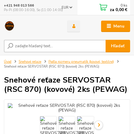
0
ks
+421 948 013 566
EUR
za
0,00 €
Po-Pi (08:00-16:00), So (11:00-14:00)
Menu
Hľadať
Úvod
Snehové reťaze
Podľa rozmeru pneumatík (kovové, textilné)
Snehové reťaze SERVOSTAR (RSC 870) (kovové) 2ks (PEWAG)
Snehové reťaze SERVOSTAR
(RSC 870) (kovové) 2ks (PEWAG)