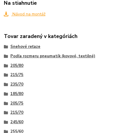
Na stiahnutie
Návod na montáž
Tovar zaradený v kategóriách
Snehové reťaze
Podľa rozmeru pneumatík (kovové, textilné)
205/80
215/75
235/70
185/80
205/75
215/70
245/60
255/60