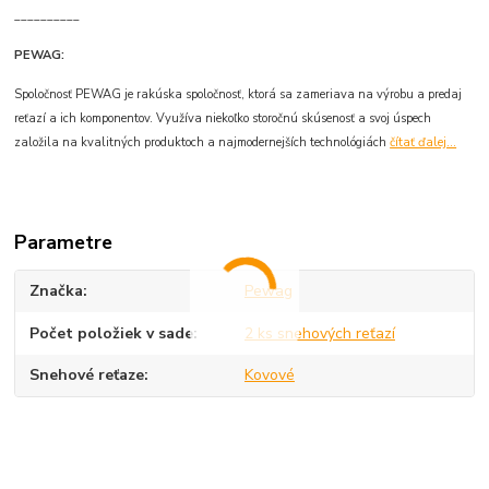
__________
PEWAG:
Spoločnosť PEWAG je rakúska spoločnosť, ktorá sa zameriava na výrobu a predaj
reťazí a ich komponentov. Využíva niekoľko storočnú skúsenosť a svoj úspech
založila na kvalitných produktoch a najmodernejších technológiách
čítať ďalej...
Parametre
Značka
Pewag
Počet položiek v sade
2 ks snehových reťazí
Snehové reťaze
Kovové