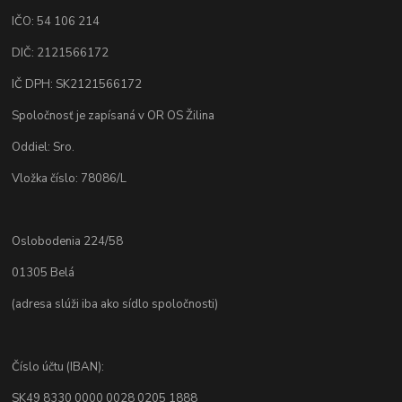
IČO: 54 106 214
DIČ: 2121566172
IČ DPH: SK2121566172
Spoločnosť je zapísaná v OR OS Žilina
Oddiel: Sro.
Vložka číslo: 78086/L
Oslobodenia 224/58
01305 Belá
(adresa slúži iba ako sídlo spoločnosti)
Číslo účtu (IBAN):
SK49 8330 0000 0028 0205 1888