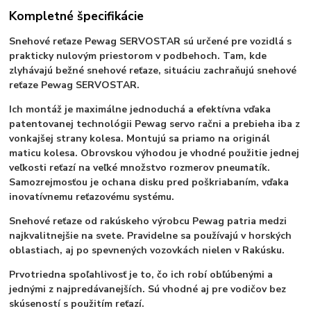
Kompletné špecifikácie
Snehové reťaze Pewag SERVOSTAR sú určené pre vozidlá s
prakticky nulovým priestorom v podbehoch. Tam, kde
zlyhávajú bežné snehové reťaze, situáciu zachraňujú snehové
reťaze Pewag SERVOSTAR.
Ich montáž je maximálne jednoduchá a efektívna vďaka
patentovanej technológii Pewag servo račni a prebieha iba z
vonkajšej strany kolesa. Montujú sa priamo na originál
maticu kolesa. Obrovskou výhodou je vhodné použitie jednej
veľkosti reťazí na veľké množstvo rozmerov pneumatík.
Samozrejmosťou je ochana disku pred poškriabaním, vďaka
inovatívnemu reťazovému systému.
Snehové reťaze od rakúskeho výrobcu Pewag patria medzi
najkvalitnejšie na svete. Pravidelne sa používajú v horských
oblastiach, aj po spevnených vozovkách nielen v Rakúsku.
Prvotriedna spoľahlivosť je to, čo ich robí obľúbenými a
jednými z najpredávanejších. Sú vhodné aj pre vodičov bez
skúseností s použitím reťazí.