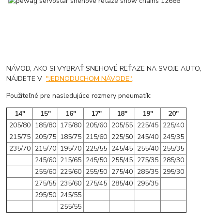
NÁVOD, AKO SI VYBRAŤ SNEHOVÉ REŤAZE NA SVOJE AUTO,
NÁJDETE V
"JEDNODUCHOM NÁVODE"
.
Použiteľné pre nasledujúce rozmery pneumatík:
14"
15"
16"
17"
18"
19"
20"
205/80
185/80
175/80
205/60
205/55
225/45
225/40
215/75
205/75
185/75
215/60
225/50
245/40
245/35
235/70
215/70
195/70
225/55
245/45
255/40
255/35
245/60
215/65
245/50
255/45
275/35
285/30
255/60
225/60
255/50
275/40
285/35
295/30
275/55
235/60
275/45
285/40
295/35
295/50
245/55
255/55