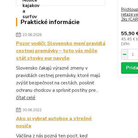
Rýchloup
reťaze ve
2ks (CA
Praktické informácie
55,90 
23.06.2026
45,45 €
Pozor vodiči: Slovensko mení pravidlá
DPH
cestnej premávky – toto vás môže
stáť stovky eur navyše
Prida
Slovensko čakajú výrazné zmeny v
pravidlách cestnej premávky, ktoré majú
zvýšiť bezpečnosť na cestách, posilniť
ochranu chodcov a sprísniť postihy pre...
čítať celé
30.06.2022
Ako si vybrať autobox a strešné
nosiče
Väčšina z nás pozná ten pocit, keď