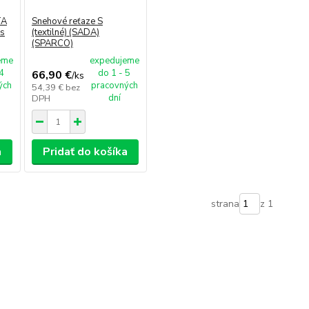
TA
Snehové reťaze S
ks
(textilné) (SADA)
(SPARCO)
eme
expedujeme
 4
do 1 - 5
66,90 €
/
ks
ých
pracovných
54,39 €
bez
dní
DPH
a
Pridať do košíka
strana
z 1