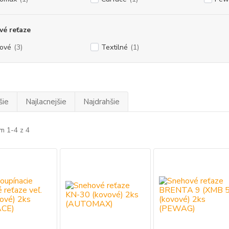
é reťaze
ové
(3)
Textilné
(1)
šie
Najlacnejšie
Najdrahšie
m 1-4 z 4