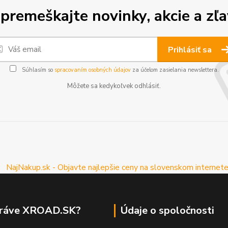
premeškajte novinky, akcie a zľa
Prihlásiť sa
Súhlasím so
spracovaním osobných údajov
za účelom zasielania newslettera.
Môžete sa kedykoľvek odhlásiť.
práve XROAD.SK?
Údaje o spoločnosti