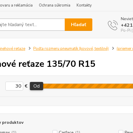
tovaru a reklamácia
Ochrana súkromia
Kontakty
Neviet
Hľadať
+421
Po-Pi 
nehové reťaze
Podľa rozmeru pneumatík (kovové, textilné)
(priemer r
ové reťaze 135/70 R15
€
Od
y produktov
tomax
(1)
Carface
(1)
Pew