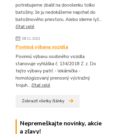
potrebujeme zbaliť na dovolenku toľko
batožiny, že ju nedokážeme napchať do
batožinového priestoru. Alebo ideme lyž...
čítať celé
08.11.2021
Povinná výbava vozidla
Povinnú výbavu osobného vozidla
stanovuje vyhláška č. 134/2018 Z. z. Do
tejto výbavy patrí: - lekárnička -
homologizovaný prenosný výstražný
trojuh...
čítať celé
Zobraziť všetky články
Nepremeškajte novinky, akcie
a zľavy!