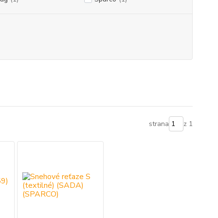
strana
z 1