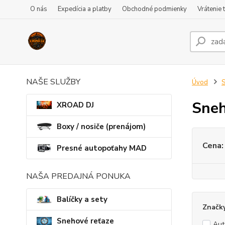
O nás
Expedícia a platby
Obchodné podmienky
Vrátenie 
NAŠE SLUŽBY
Úvod
S
Sneh
XROAD DJ
Boxy / nosiče (prenájom)
Cena:
Presné autopoťahy MAD
NAŠA PREDAJNÁ PONUKA
Balíčky a sety
Značk
Snehové reťaze
Au