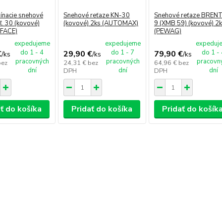
ínacie snehové
Snehové reťaze KN-30
Snehové reťaze BREN
ľ. 30 (kovové)
(kovové) 2ks (AUTOMAX)
9 (XMB 59) (kovové) 2
RFACE)
(PEWAG)
expedujeme
expedujeme
expeduj
do 1 - 4
do 1 - 7
do 1 -
€
29,90 €
79,90 €
/
ks
/
ks
/
ks
pracovných
pracovných
pracovn
bez
24,31 €
bez
64,96 €
bez
dní
dní
dní
DPH
DPH
ť do košíka
Pridať do košíka
Pridať do košík