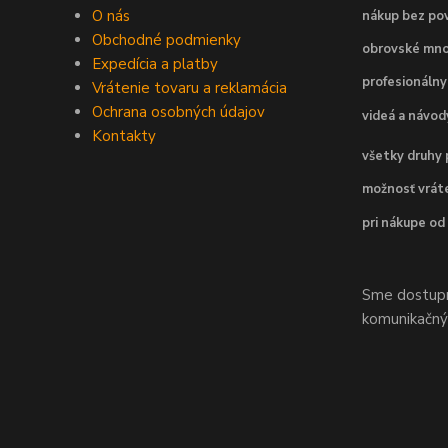
O nás
nákup bez pov
Obchodné podmienky
obrovské mno
Expedícia a platby
profesionálny
Vrátenie tovaru a reklamácia
Ochrana osobných údajov
videá a návo
Kontakty
všetky druhy 
možnosť vráte
pri nákupe od
Sme dostupní
komunikačnýc