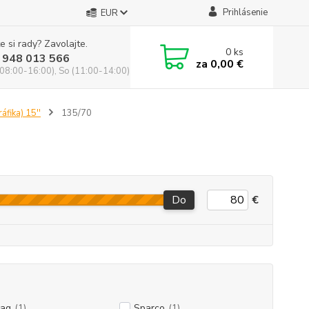
Prihlásenie
EUR
e si rady? Zavolajte.
0
ks
 948 013 566
za
0,00 €
(08:00-16:00), So (11:00-14:00)
áfika) 15''
135/70
Do
€
ag
(1)
Sparco
(1)