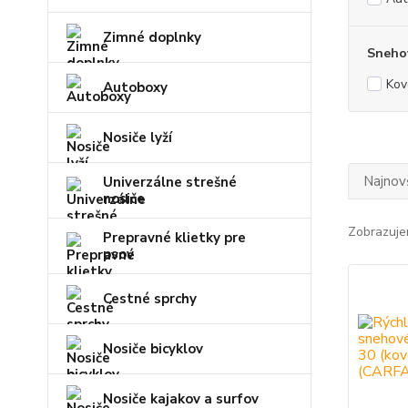
Zimné doplnky
Snehov
Kov
Autoboxy
Nosiče lyží
Najnov
Univerzálne strešné
nosiče
Zobrazuje
Prepravné klietky pre
psov
Cestné sprchy
Nosiče bicyklov
Nosiče kajakov a surfov