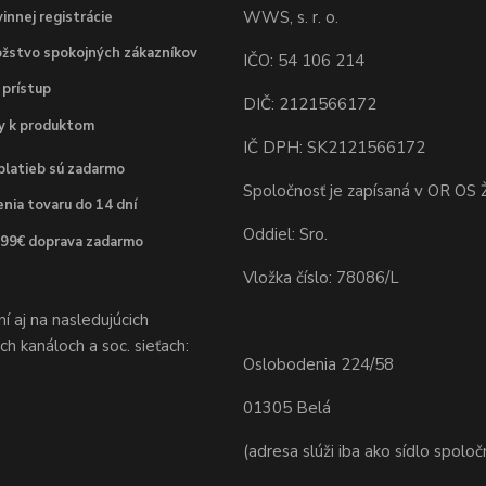
WWS, s. r. o.
innej registrácie
žstvo spokojných zákazníkov
IČO: 54 106 214
 prístup
DIČ: 2121566172
dy k produktom
IČ DPH: SK2121566172
platieb sú zadarmo
Spoločnosť je zapísaná v OR OS Ž
nia tovaru do 14 dní
Oddiel: Sro.
 99€ doprava zadarmo
Vložka číslo: 78086/L
 aj na nasledujúcich
h kanáloch a soc. sieťach:
Oslobodenia 224/58
01305 Belá
(adresa slúži iba ako sídlo spoloč