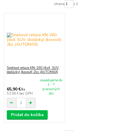
strana
z 1
Snehové reťaze KN-260 (4x4, SUV,
dodávky) (kovové) 2ks (AUTOMAX)
expedujeme do
1 - 7
65,90 €
pracovných
/
ks
53,58 €
bez DPH
dní
Pridať do košíka