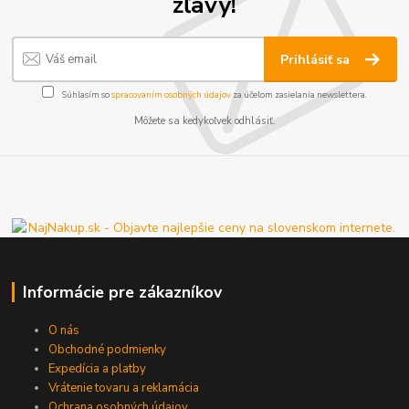
zľavy!
Prihlásiť sa
Súhlasím so
spracovaním osobných údajov
za účelom zasielania newslettera.
Môžete sa kedykoľvek odhlásiť.
Informácie pre zákazníkov
O nás
Obchodné podmienky
Expedícia a platby
Vrátenie tovaru a reklamácia
Ochrana osobných údajov