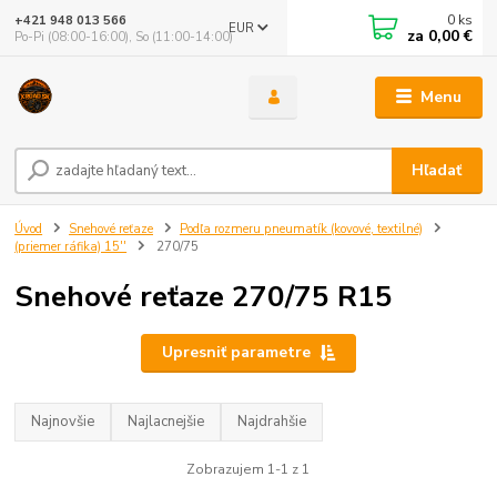
0
ks
+421 948 013 566
EUR
za
0,00 €
Po-Pi (08:00-16:00), So (11:00-14:00)
Menu
Hľadať
Úvod
Snehové reťaze
Podľa rozmeru pneumatík (kovové, textilné)
(priemer ráfika) 15''
270/75
Snehové reťaze 270/75 R15
Upresniť parametre
Najnovšie
Najlacnejšie
Najdrahšie
Zobrazujem 1-1 z 1