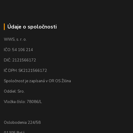
Údaje o spoločnosti
WWS, s. r. o.
IČO: 54 106 214
DIČ: 2121566172
IČ DPH: SK2121566172
Spoločnosť je zapísaná v OR OS Žilina
Oddiel: Sro.
Vložka číslo: 78086/L
Oslobodenia 224/58