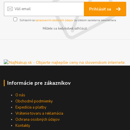
Prihlásiť sa
Súhlasím so
spracovaním osobných údajov
za účelom zasielania newslettera.
Môžete sa kedykoľvek odhlásiť.
Informácie pre zákazníkov
O nás
Obchodné podmienky
Expedícia a platby
Vrátenie tovaru a reklamácia
Ochrana osobných údajov
Kontakty