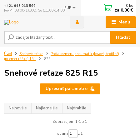
0
ks
+421 948 013 566
EUR
za
0,00 €
Po-Pi (08:00-16:00), So (11:00-14:00)
Menu
Hľadať
Úvod
Snehové reťaze
Podľa rozmeru pneumatík (kovové, textilné)
(priemer ráfika) 15''
825
Snehové reťaze 825 R15
Upresniť parametre
Najnovšie
Najlacnejšie
Najdrahšie
Zobrazujem 1-1 z 1
strana
z 1