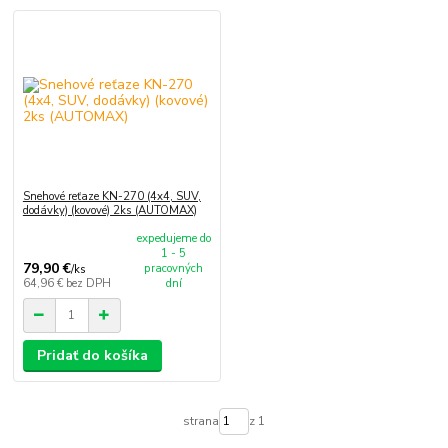
Snehové reťaze KN-270 (4x4, SUV,
dodávky) (kovové) 2ks (AUTOMAX)
expedujeme do
1 - 5
79,90 €
pracovných
/
ks
64,96 €
bez DPH
dní
Pridať do košíka
strana
z 1