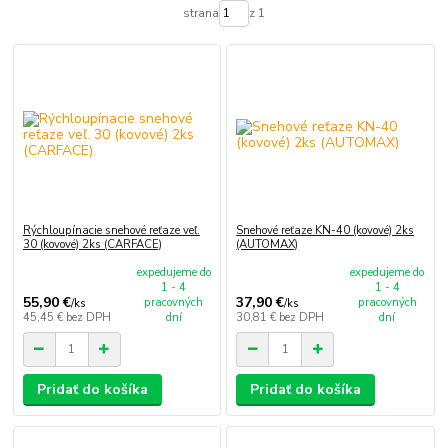
strana
z 1
Rýchloupínacie snehové reťaze veľ.
Snehové reťaze KN-40 (kovové) 2ks
30 (kovové) 2ks (CARFACE)
(AUTOMAX)
expedujeme do
expedujeme do
1 - 4
1 - 4
55,90 €
37,90 €
pracovných
pracovných
/
ks
/
ks
45,45 €
bez DPH
dní
30,81 €
bez DPH
dní
Pridať do košíka
Pridať do košíka