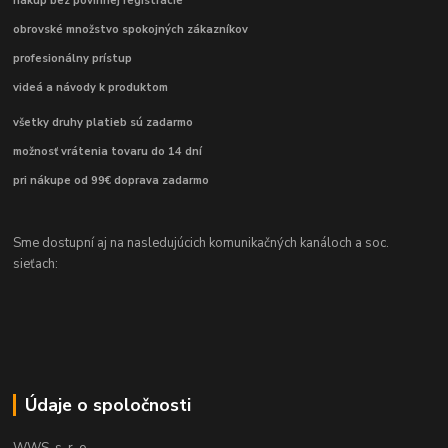
nákup bez povinnej registrácie
obrovské množstvo spokojných zákazníkov
profesionálny prístup
videá a návody k produktom
všetky druhy platieb sú zadarmo
možnosť vrátenia tovaru do 14 dní
pri nákupe od 99€ doprava zadarmo
Sme dostupní aj na nasledujúcich komunikačných kanáloch a soc.
sieťach:
Údaje o spoločnosti