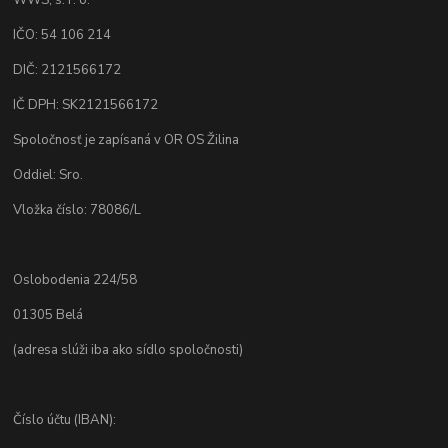
WWS, s. r. o.
IČO: 54 106 214
DIČ: 2121566172
IČ DPH: SK2121566172
Spoločnosť je zapísaná v OR OS Žilina
Oddiel: Sro.
Vložka číslo: 78086/L
Oslobodenia 224/58
01305 Belá
(adresa slúži iba ako sídlo spoločnosti)
Číslo účtu (IBAN):