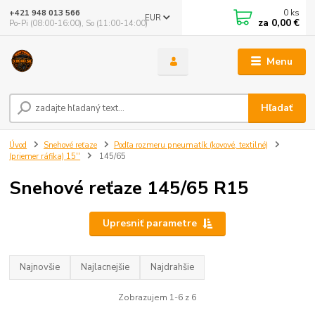
0
ks
+421 948 013 566
EUR
za
0,00 €
Po-Pi (08:00-16:00), So (11:00-14:00)
Menu
Hľadať
Úvod
Snehové reťaze
Podľa rozmeru pneumatík (kovové, textilné)
(priemer ráfika) 15''
145/65
Snehové reťaze 145/65 R15
Upresniť parametre
Najnovšie
Najlacnejšie
Najdrahšie
Zobrazujem 1-6 z 6