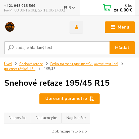
0
ks
+421 948 013 566
EUR
za
0,00 €
Po-Pi (08:00-16:00), So (11:00-14:00)
Menu
Hľadať
Úvod
Snehové reťaze
Podľa rozmeru pneumatík (kovové, textilné)
(priemer ráfika) 15''
195/45
Snehové reťaze 195/45 R15
Upresniť parametre
Najnovšie
Najlacnejšie
Najdrahšie
Zobrazujem 1-6 z 6