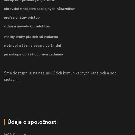
nákup bez povinnej registrácie
obrovské množstvo spokojných zákazníkov
profesionálny prístup
videá a návody k produktom
všetky druhy platieb sú zadarmo
možnosť vrátenia tovaru do 14 dní
pri nákupe od 99€ doprava zadarmo
Sme dostupní aj na nasledujúcich komunikačných kanáloch a soc.
sieťach:
Údaje o spoločnosti