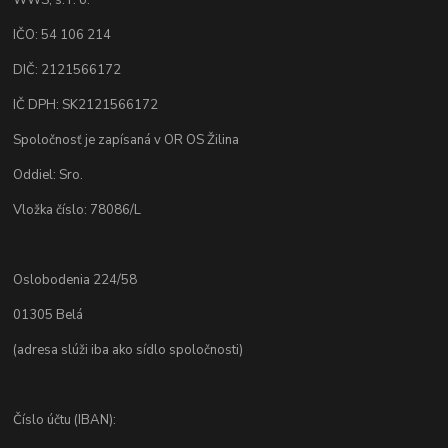
WWS, s. r. o.
IČO: 54 106 214
DIČ: 2121566172
IČ DPH: SK2121566172
Spoločnosť je zapísaná v OR OS Žilina
Oddiel: Sro.
Vložka číslo: 78086/L
Oslobodenia 224/58
01305 Belá
(adresa slúži iba ako sídlo spoločnosti)
Číslo účtu (IBAN):