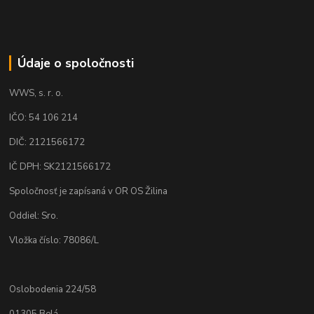
Údaje o spoločnosti
WWS, s. r. o.
IČO: 54 106 214
DIČ: 2121566172
IČ DPH: SK2121566172
Spoločnosť je zapísaná v OR OS Žilina
Oddiel: Sro.
Vložka číslo: 78086/L
Oslobodenia 224/58