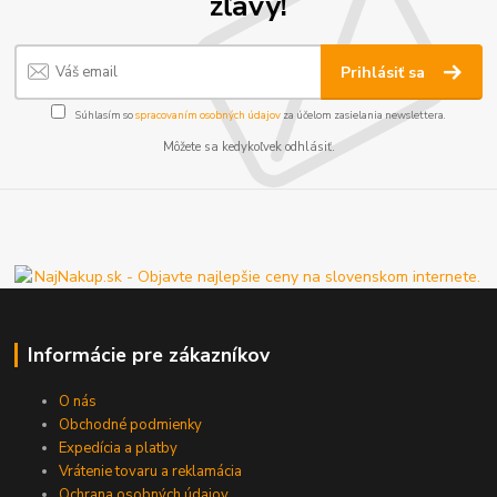
zľavy!
Prihlásiť sa
Súhlasím so
spracovaním osobných údajov
za účelom zasielania newslettera.
Môžete sa kedykoľvek odhlásiť.
Informácie pre zákazníkov
O nás
Obchodné podmienky
Expedícia a platby
Vrátenie tovaru a reklamácia
Ochrana osobných údajov