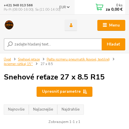
0
ks
+421 948 013 566
EUR
za
0,00 €
Po-Pi (08:00-16:00), So (11:00-14:00)
Menu
Hľadať
Úvod
Snehové reťaze
Podľa rozmeru pneumatík (kovové, textilné)
(priemer ráfika) 15''
27 x 8.5
Snehové reťaze 27 x 8.5 R15
Upresniť parametre
Najnovšie
Najlacnejšie
Najdrahšie
Zobrazujem 1-1 z 1