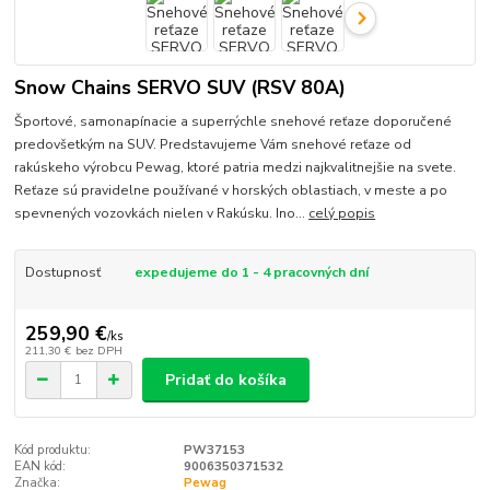
Snow Chains SERVO SUV (RSV 80A)
Športové, samonapínacie a superrýchle snehové reťaze doporučené
predovšetkým na SUV. Predstavujeme Vám snehové reťaze od
rakúskeho výrobcu Pewag, ktoré patria medzi najkvalitnejšie na svete.
Reťaze sú pravidelne používané v horských oblastiach, v meste a po
spevnených vozovkách nielen v Rakúsku. Ino...
celý popis
Dostupnosť
expedujeme do 1 - 4 pracovných dní
259,90 €
/
ks
211,30 €
bez DPH
Pridať do košíka
Kód produktu:
PW37153
EAN kód:
9006350371532
Značka:
Pewag