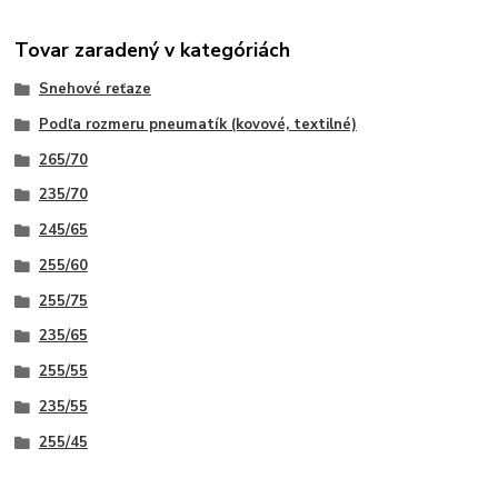
Tovar zaradený v kategóriách
Snehové reťaze
Podľa rozmeru pneumatík (kovové, textilné)
265/70
235/70
245/65
255/60
255/75
235/65
255/55
235/55
255/45