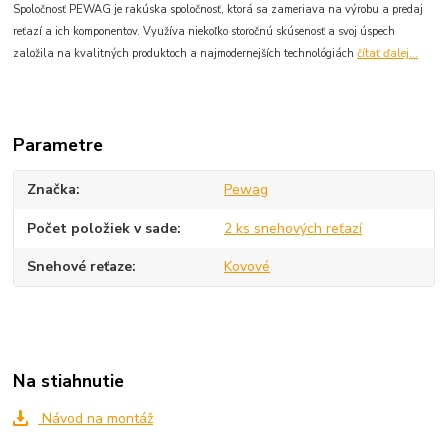
Spoločnosť PEWAG je rakúska spoločnosť, ktorá sa zameriava na výrobu a predaj
reťazí a ich komponentov. Využíva niekoľko storočnú skúsenosť a svoj úspech
založila na kvalitných produktoch a najmodernejších technológiách
čítať ďalej...
Parametre
Značka
Pewag
Počet položiek v sade
2 ks snehových reťazí
Snehové reťaze
Kovové
Na stiahnutie
Návod na montáž