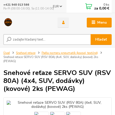
0
ks
+421 948 013 566
EUR
za
0,00 €
Po-Pi (08:00-16:00), So (11:00-14:00)
Menu
Hľadať
Úvod
Snehové reťaze
Podľa rozmeru pneumatík (kovové, textilné)
Snehové reťaze SERVO SUV (RSV 80A) (4x4, SUV, dodávky) (kovové) 2ks
(PEWAG)
Snehové reťaze SERVO SUV (RSV
80A) (4x4, SUV, dodávky)
(kovové) 2ks (PEWAG)