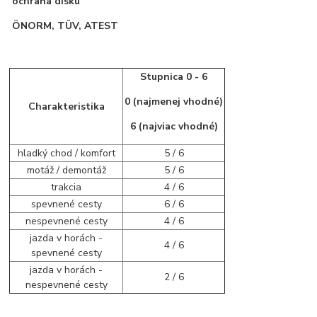
ochrana disku
ÖNORM, TÜV, ATEST
Stupnica 0 - 6
0 (najmenej vhodné)
Charakteristika
6 (najviac vhodné)
hladký chod / komfort
5 / 6
motáž / demontáž
5 / 6
trakcia
4 / 6
spevnené cesty
6 / 6
nespevnené cesty
4 / 6
jazda v horách -
4 / 6
spevnené cesty
jazda v horách -
2 / 6
nespevnené cesty