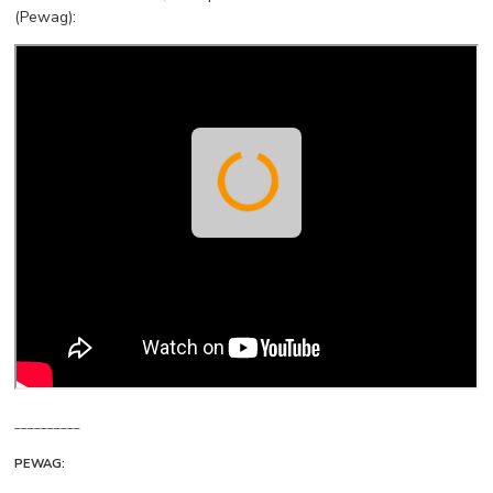
(Pewag):
__________
PEWAG: