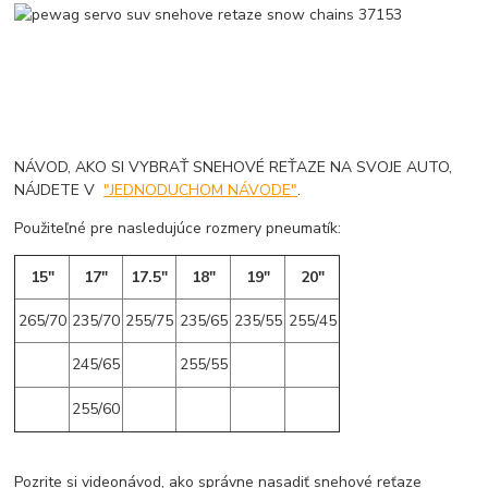
NÁVOD, AKO SI VYBRAŤ SNEHOVÉ REŤAZE NA SVOJE AUTO,
NÁJDETE V
"JEDNODUCHOM NÁVODE"
.
Použiteľné pre nasledujúce rozmery pneumatík:
15"
17"
17.5"
18"
19"
20"
265/70
235/70
255/75
235/65
235/55
255/45
245/65
255/55
255/60
Pozrite si videonávod, ako správne nasadiť snehové reťaze