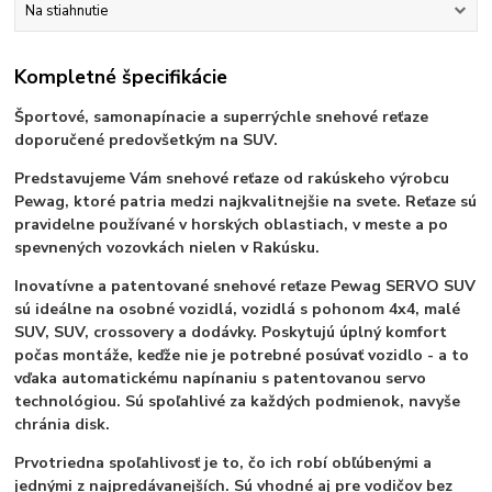
Na stiahnutie
Kompletné špecifikácie
Športové, samonapínacie a superrýchle snehové reťaze
doporučené predovšetkým na SUV.
Predstavujeme Vám snehové reťaze od rakúskeho výrobcu
Pewag, ktoré patria medzi najkvalitnejšie na svete. Reťaze sú
pravidelne používané v horských oblastiach, v meste a po
spevnených vozovkách nielen v Rakúsku.
Inovatívne a patentované snehové reťaze Pewag SERVO SUV
sú ideálne na osobné vozidlá, vozidlá s pohonom 4x4, malé
SUV, SUV, crossovery a dodávky. Poskytujú úplný komfort
počas montáže, keďže nie je potrebné posúvať vozidlo - a to
vďaka automatickému napínaniu s patentovanou servo
technológiou.
Sú spoľahlivé za každých podmienok, navyše
chránia disk.
Prvotriedna spoľahlivosť je to, čo ich robí obľúbenými a
jednými z najpredávanejších. Sú vhodné aj pre vodičov bez