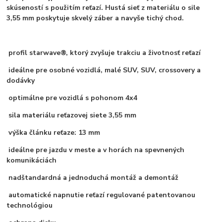
skúseností s použitím reťazí. Hustá sieť z materiálu o sile
3,55 mm poskytuje skvelý záber a navyše tichý chod.
profil starwave®, ktorý zvyšuje trakciu a životnosť reťazí
ideálne pre osobné vozidlá, malé SUV, SUV, crossovery a
dodávky
optimálne pre vozidlá s pohonom 4x4
sila materiálu reťazovej siete 3,55 mm
výška článku reťaze: 13 mm
ideálne pre jazdu v meste a v horách na spevnených
komunikáciách
nadštandardná a jednoduchá montáž a demontáž
automatické napnutie reťazí regulované patentovanou
technológiou