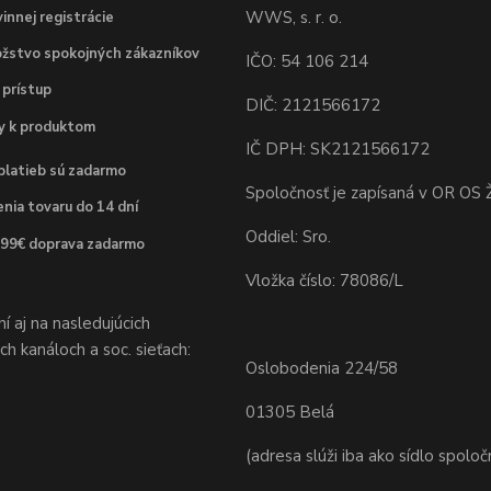
WWS, s. r. o.
innej registrácie
žstvo spokojných zákazníkov
IČO: 54 106 214
 prístup
DIČ: 2121566172
dy k produktom
IČ DPH: SK2121566172
platieb sú zadarmo
Spoločnosť je zapísaná v OR OS Ž
nia tovaru do 14 dní
Oddiel: Sro.
 99€ doprava zadarmo
Vložka číslo: 78086/L
 aj na nasledujúcich
h kanáloch a soc. sieťach:
Oslobodenia 224/58
01305 Belá
(adresa slúži iba ako sídlo spoloč