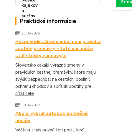
Prida
Praktické informácie
23.06.2026
Pozor vodiči: Slovensko mení pravidlá
cestnej premávky – toto vás môže
stáť stovky eur navyše
Slovensko čakajú výrazné zmeny v
pravidlách cestnej premávky, ktoré majú
zvýšiť bezpečnosť na cestách, posilniť
ochranu chodcov a sprísniť postihy pre...
čítať celé
30.06.2022
Ako si vybrať autobox a strešné
nosiče
Väčšina z nás pozná ten pocit, keď