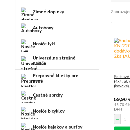
Zimné doplnky
Zobrazuje
Autoboxy
Nosiče lyží
Univerzálne strešné
nosiče
Prepravné klietky pre
Snehové 
psov
(4x4, SU
(kovové)
Cestné sprchy
59,90 
48,70 €
DPH
Nosiče bicyklov
Nosiče kajakov a surfov