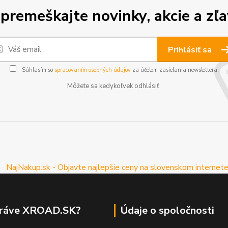
premeškajte novinky, akcie a zľa
Prihlásiť sa
Súhlasím so
spracovaním osobných údajov
za účelom zasielania newslettera.
Môžete sa kedykoľvek odhlásiť.
práve XROAD.SK?
Údaje o spoločnosti