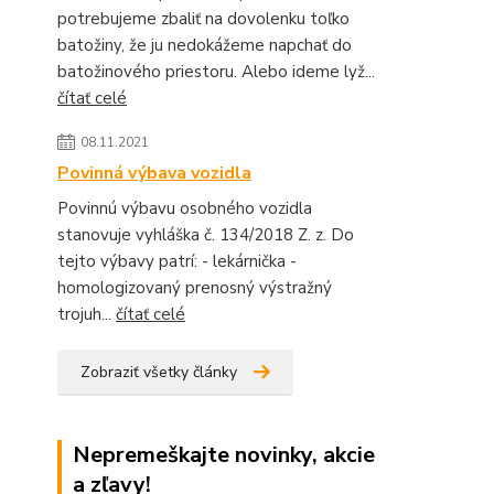
potrebujeme zbaliť na dovolenku toľko
batožiny, že ju nedokážeme napchať do
batožinového priestoru. Alebo ideme lyž...
čítať celé
08.11.2021
Povinná výbava vozidla
Povinnú výbavu osobného vozidla
stanovuje vyhláška č. 134/2018 Z. z. Do
tejto výbavy patrí: - lekárnička -
homologizovaný prenosný výstražný
trojuh...
čítať celé
Zobraziť všetky články
Nepremeškajte novinky, akcie
a zľavy!