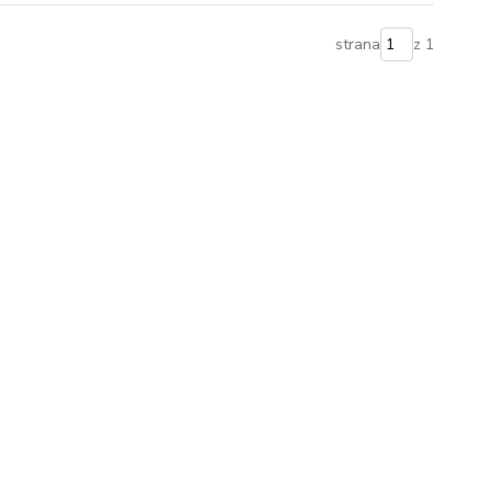
strana
z 1