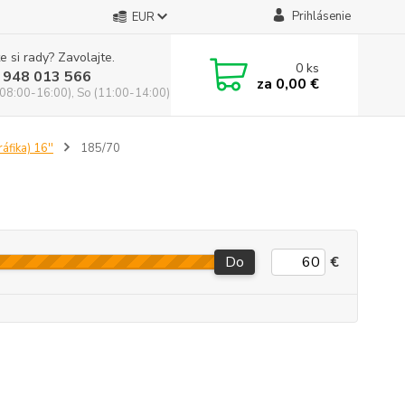
Prihlásenie
EUR
e si rady? Zavolajte.
0
ks
 948 013 566
za
0,00 €
(08:00-16:00), So (11:00-14:00)
áfika) 16''
185/70
Do
€