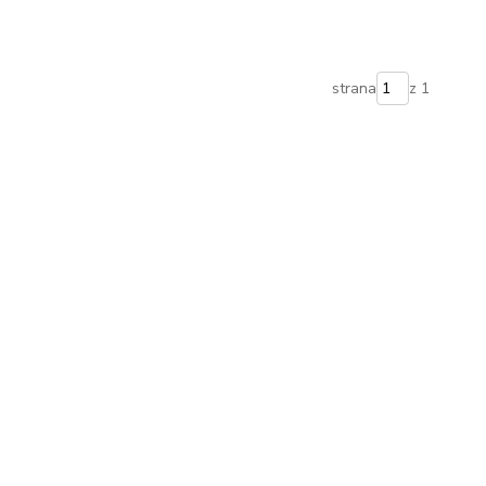
strana
z 1