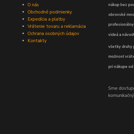
O nás
nákup bez pov
Obchodné podmienky
obrovské mno
Expedícia a platby
profesionálny
Vrátenie tovaru a reklamácia
Ochrana osobných údajov
videá a návo
Kontakty
všetky druhy 
možnosť vráte
pri nákupe od
Sme dostupní
komunikačnýc