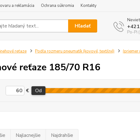
tovaru a reklamácia
Ochrana súkromia
Kontakty
Neviet
Hľadať
+421
Po-Pi 
nehové reťaze
Podľa rozmeru pneumatík (kovové, textilné)
(priemer r
ové reťaze 185/70 R16
€
Od
šie
Najlacnejšie
Najdrahšie