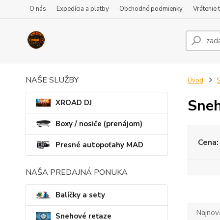
O nás
Expedícia a platby
Obchodné podmienky
Vrátenie 
NAŠE SLUŽBY
Úvod
S
Sneh
XROAD DJ
Boxy / nosiče (prenájom)
Cena:
Presné autopoťahy MAD
NAŠA PREDAJNÁ PONUKA
Balíčky a sety
Najnov
Snehové reťaze