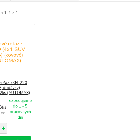
m 1-1 z 1
reťaze KN-220
V, dodávky)
 2ks (AUTOMAX)
expedujeme
do 1 - 5
€
/
ks
pracovných
bez
dní