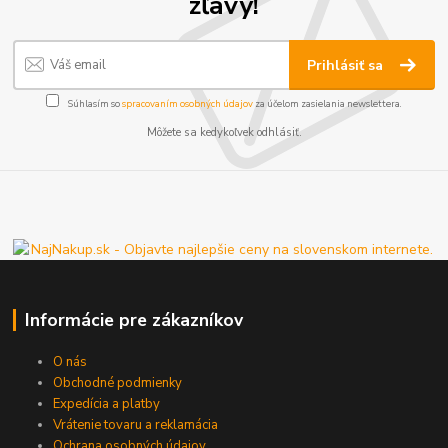
zľavy!
Prihlásiť sa
Súhlasím so
spracovaním osobných údajov
za účelom zasielania newslettera.
Môžete sa kedykoľvek odhlásiť.
Informácie pre zákazníkov
O nás
Obchodné podmienky
Expedícia a platby
Vrátenie tovaru a reklamácia
Ochrana osobných údajov