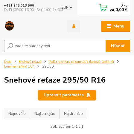
0
ks
+421 948 013 566
EUR
za
0,00 €
Po-Pi (08:00-16:00), So (11:00-14:00)
Menu
Hľadať
Úvod
Snehové reťaze
Podľa rozmeru pneumatík (kovové, textilné)
(priemer ráfika) 16''
295/50
Snehové reťaze 295/50 R16
Upresniť parametre
Najnovšie
Najlacnejšie
Najdrahšie
Zobrazujem 1-1 z 1