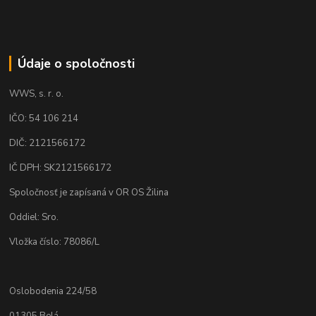
Údaje o spoločnosti
WWS, s. r. o.
IČO: 54 106 214
DIČ: 2121566172
IČ DPH: SK2121566172
Spoločnosť je zapísaná v OR OS Žilina
Oddiel: Sro.
Vložka číslo: 78086/L
Oslobodenia 224/58