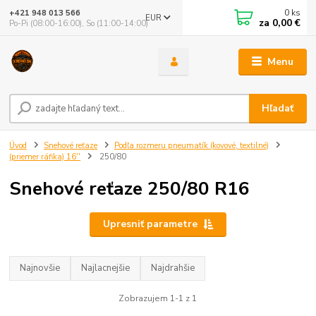
0
ks
+421 948 013 566
EUR
za
0,00 €
Po-Pi (08:00-16:00), So (11:00-14:00)
Menu
Hľadať
Úvod
Snehové reťaze
Podľa rozmeru pneumatík (kovové, textilné)
(priemer ráfika) 16''
250/80
Snehové reťaze 250/80 R16
Upresniť parametre
Najnovšie
Najlacnejšie
Najdrahšie
Zobrazujem 1-1 z 1