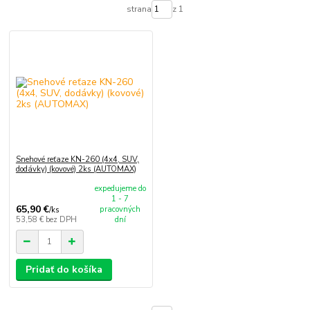
strana
z 1
Snehové reťaze KN-260 (4x4, SUV,
dodávky) (kovové) 2ks (AUTOMAX)
expedujeme do
1 - 7
65,90 €
pracovných
/
ks
53,58 €
bez DPH
dní
Pridať do košíka