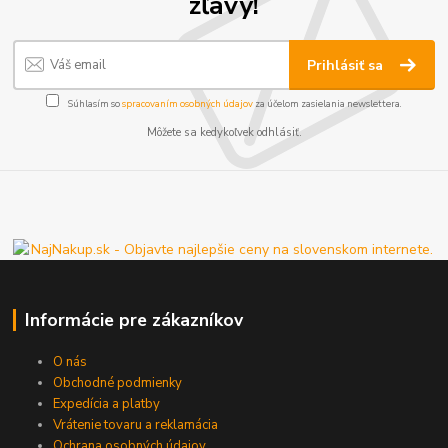
zľavy!
Prihlásiť sa
Súhlasím so
spracovaním osobných údajov
za účelom zasielania newslettera.
Môžete sa kedykoľvek odhlásiť.
Informácie pre zákazníkov
O nás
Obchodné podmienky
Expedícia a platby
Vrátenie tovaru a reklamácia
Ochrana osobných údajov