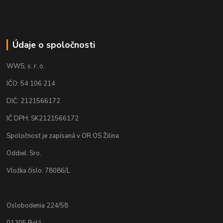
Údaje o spoločnosti
WWS, s. r. o.
IČO: 54 106 214
DIČ: 2121566172
IČ DPH: SK2121566172
Spoločnosť je zapísaná v OR OS Žilina
Oddiel: Sro.
Vložka číslo: 78086/L
Oslobodenia 224/58