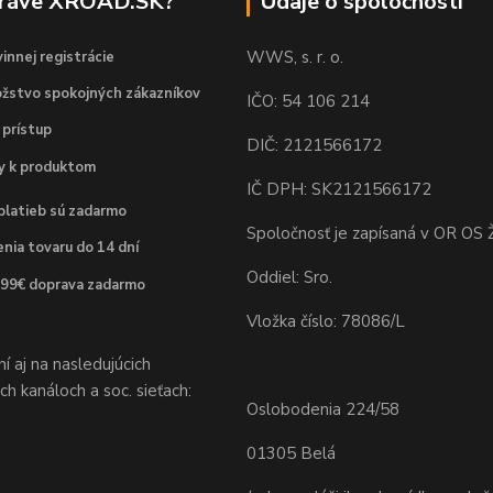
práve XROAD.SK?
Údaje o spoločnosti
WWS, s. r. o.
innej registrácie
žstvo spokojných zákazníkov
IČO: 54 106 214
 prístup
DIČ: 2121566172
dy k produktom
IČ DPH: SK2121566172
platieb sú zadarmo
Spoločnosť je zapísaná v OR OS Ž
nia tovaru do 14 dní
Oddiel: Sro.
 99€ doprava zadarmo
Vložka číslo: 78086/L
 aj na nasledujúcich
h kanáloch a soc. sieťach:
Oslobodenia 224/58
01305 Belá