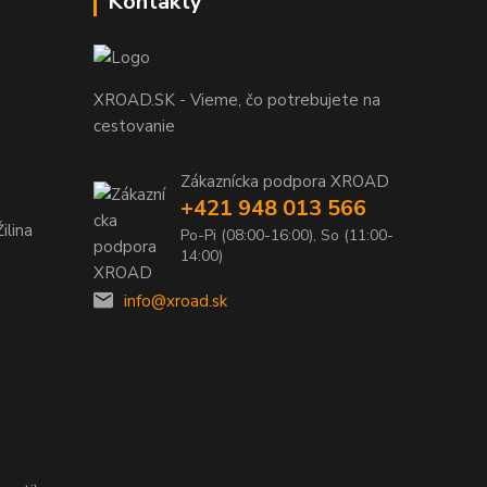
Kontakty
XROAD.SK - Vieme, čo potrebujete na
cestovanie
Zákaznícka podpora XROAD
+421 948 013 566
ilina
Po-Pi (08:00-16:00), So (11:00-
14:00)
info@xroad.sk