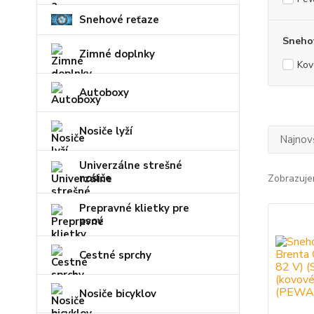
Snehové reťaze
Snehov
Zimné doplnky
Kov
Autoboxy
Nosiče lyží
Najnov
Univerzálne strešné
nosiče
Zobrazuje
Prepravné klietky pre
psov
Cestné sprchy
Nosiče bicyklov