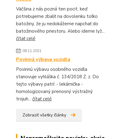
Väčšina z nás pozná ten pocit, keď
potrebujeme zbaliť na dovolenku toľko
batožiny, že ju nedokážeme napchať do
batožinového priestoru. Alebo ideme lyž...
čítať celé
08.11.2021
Povinná výbava vozidla
Povinnú výbavu osobného vozidla
stanovuje vyhláška č. 134/2018 Z. z. Do
tejto výbavy patrí: - lekárnička -
homologizovaný prenosný výstražný
trojuh...
čítať celé
Zobraziť všetky články