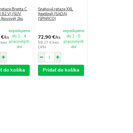
reťaze Brenta C
Snehové reťaze XXL
 82 V) (SUV,
(textilné) (SADA)
 (kovové) 2ks
(SPARCO)
expedujeme
expedujeme
do 1 - 4
do 1 - 5
 €
72,90 €
/
ks
/
ks
pracovných
pracovných
€
bez
59,27 €
bez
dní
dní
DPH
ť do košíka
Pridať do košíka