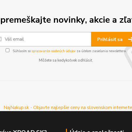
premeškajte novinky, akcie a zľa
Prihlásiť sa
Súhlasím so
spracovaním osobných údajov
za účelom zasielania newslettera.
Môžete sa kedykoľvek odhlásiť.