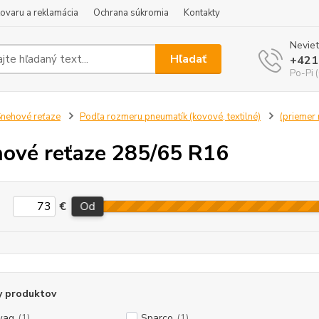
tovaru a reklamácia
Ochrana súkromia
Kontakty
Neviet
Hľadať
+421
Po-Pi 
nehové reťaze
Podľa rozmeru pneumatík (kovové, textilné)
(priemer r
ové reťaze 285/65 R16
€
Od
y produktov
wag
(1)
Sparco
(1)