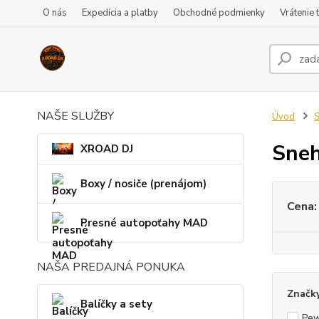
O nás
Expedícia a platby
Obchodné podmienky
Vrátenie 
NAŠE SLUŽBY
Úvod
S
Sneh
XROAD DJ
Boxy / nosiče (prenájom)
Cena:
Presné autopoťahy MAD
NAŠA PREDAJNÁ PONUKA
Značk
Balíčky a sety
Pe