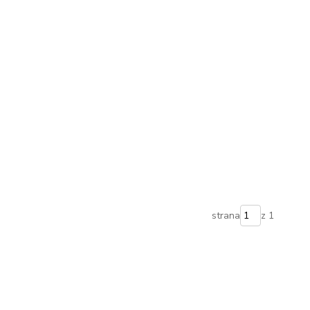
strana
z 1