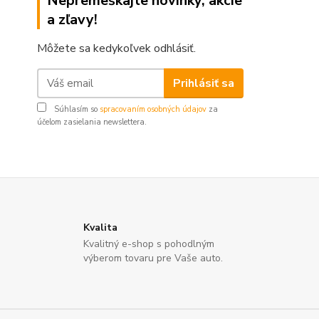
Nepremeškajte novinky, akcie
a zľavy!
Môžete sa kedykoľvek odhlásiť.
Prihlásiť sa
Súhlasím so
spracovaním osobných údajov
za
účelom zasielania newslettera.
Kvalita
Kvalitný e-shop s pohodlným
výberom tovaru pre Vaše auto.