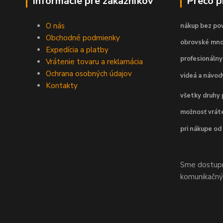
Informácie pre zákazníkov
Prečo 
O nás
nákup bez pov
Obchodné podmienky
obrovské mno
Expedícia a platby
profesionálny
Vrátenie tovaru a reklamácia
Ochrana osobných údajov
videá a návo
Kontakty
všetky druhy 
možnosť vráte
pri nákupe od
Sme dostupní
komunikačnýc