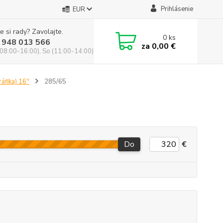
Prihlásenie
EUR
e si rady? Zavolajte.
0
ks
 948 013 566
za
0,00 €
(08:00-16:00), So (11:00-14:00)
áfika) 16''
285/65
Do
€