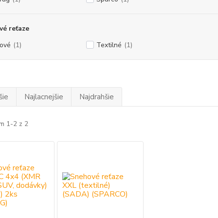
é reťaze
ové
(1)
Textilné
(1)
šie
Najlacnejšie
Najdrahšie
m 1-2 z 2