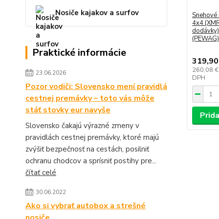
Nosiče kajakov a surfov
Snehové 
4x4 (XMR
dodávky)
(PEWAG)
Praktické informácie
319,90
260,08 
23.06.2026
DPH
Pozor vodiči: Slovensko mení pravidlá
cestnej premávky – toto vás môže
stáť stovky eur navyše
Prida
Slovensko čakajú výrazné zmeny v
pravidlách cestnej premávky, ktoré majú
zvýšiť bezpečnosť na cestách, posilniť
ochranu chodcov a sprísniť postihy pre...
čítať celé
30.06.2022
Ako si vybrať autobox a strešné
nosiče