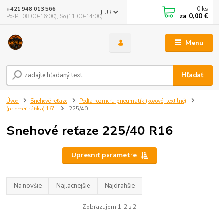
0
ks
+421 948 013 566
EUR
za
0,00 €
Po-Pi (08:00-16:00), So (11:00-14:00)
Menu
Hľadať
Úvod
Snehové reťaze
Podľa rozmeru pneumatík (kovové, textilné)
(priemer ráfika) 16''
225/40
Snehové reťaze 225/40 R16
Upresniť parametre
Najnovšie
Najlacnejšie
Najdrahšie
Zobrazujem 1-2 z 2