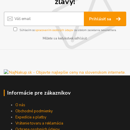
zľavy!
Prihlásiť sa
Súhlasím so
spracovaním osobných údajov
za účelom zasielania newslettera.
Môžete sa kedykoľvek odhlásiť.
Informácie pre zákazníkov
O nás
Obchodné podmienky
Expedícia a platby
Vrátenie tovaru a reklamácia
Ochrana osobných údajov