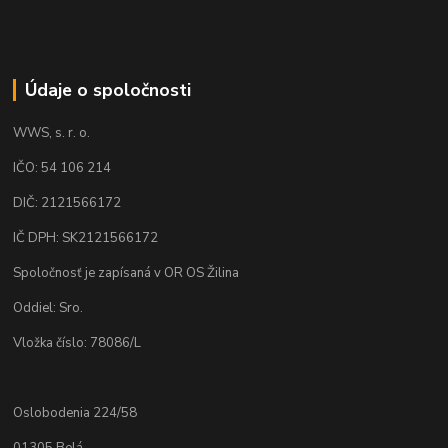
Údaje o spoločnosti
WWS, s. r. o.
IČO: 54 106 214
DIČ: 2121566172
IČ DPH: SK2121566172
Spoločnosť je zapísaná v OR OS Žilina
Oddiel: Sro.
Vložka číslo: 78086/L
Oslobodenia 224/58