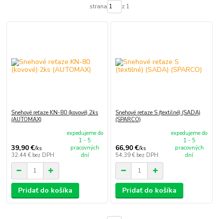
strana
z 1
Snehové reťaze KN-80 (kovové) 2ks
Snehové reťaze S (textilné) (SADA)
(AUTOMAX)
(SPARCO)
expedujeme do
expedujeme do
1 - 5
1 - 5
39,90 €
66,90 €
pracovných
pracovných
/
ks
/
ks
32,44 €
bez DPH
dní
54,39 €
bez DPH
dní
Pridať do košíka
Pridať do košíka