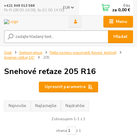
0
ks
+421 948 013 566
EUR
za
0,00 €
Po-Pi (08:00-16:00), So (11:00-14:00)
Menu
Hľadať
Úvod
Snehové reťaze
Podľa rozmeru pneumatík (kovové, textilné)
(priemer ráfika) 16''
205
Snehové reťaze 205 R16
Upresniť parametre
Najnovšie
Najlacnejšie
Najdrahšie
Zobrazujem 1-1 z 1
strana
z 1