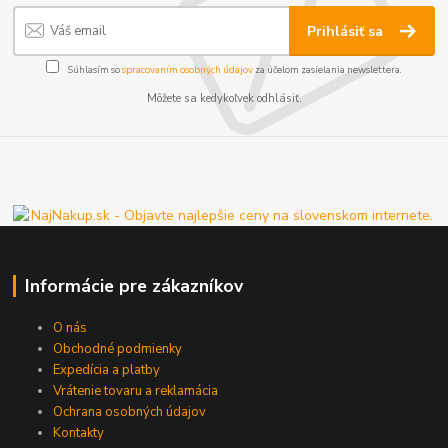
Prihlásiť sa
Súhlasím so
spracovaním osobných údajov
za účelom zasielania newslettera.
Môžete sa kedykoľvek odhlásiť.
Informácie pre zákazníkov
O nás
Obchodné podmienky
Expedícia a platby
Vrátenie tovaru a reklamácia
Ochrana osobných údajov
Kontakty