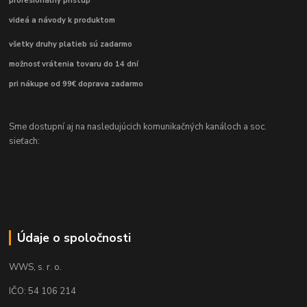
profesionálny prístup
videá a návody k produktom
všetky druhy platieb sú zadarmo
možnosť vrátenia tovaru do 14 dní
pri nákupe od 99€ doprava zadarmo
Sme dostupní aj na nasledujúcich komunikačných kanáloch a soc.
sieťach:
Údaje o spoločnosti
WWS, s. r. o.
IČO: 54 106 214