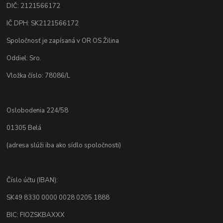
DIČ: 2121566172
IČ DPH: SK2121566172
Spoločnosť je zapísaná v OR OS Žilina
Oddiel: Sro.
Vložka číslo: 78086/L
Oslobodenia 224/58
01305 Belá
(adresa slúži iba ako sídlo spoločnosti)
Číslo účtu (IBAN):
SK49 8330 0000 0028 0205 1888
BIC: FIOZSKBAXXX