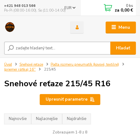
0
ks
+421 948 013 566
EUR
za
0,00 €
Po-Pi (08:00-16:00), So (11:00-14:00)
Menu
Hľadať
Úvod
Snehové reťaze
Podľa rozmeru pneumatík (kovové, textilné)
(priemer ráfika) 16''
215/45
Snehové reťaze 215/45 R16
Upresniť parametre
Najnovšie
Najlacnejšie
Najdrahšie
Zobrazujem 1-8 z 8