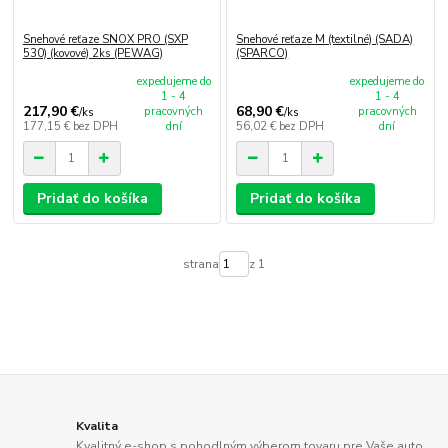
Snehové reťaze SNOX PRO (SXP
Snehové reťaze M (textilné) (SADA)
530) (kovové) 2ks (PEWAG)
(SPARCO)
expedujeme do
expedujeme do
1 - 4
1 - 4
217,90 €
68,90 €
pracovných
pracovných
/
ks
/
ks
177,15 €
bez DPH
dní
56,02 €
bez DPH
dní
Pridať do košíka
Pridať do košíka
strana
z 1
Kvalita
Kvalitný e-shop s pohodlným výberom tovaru pre Vaše auto.