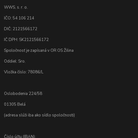
WWS, s. r. o.
IČO: 54 106 214
DIČ: 2121566172
IČ DPH: SK2121566172
Spoločnosť je zapísaná v OR OS Žilina
Oddiel: Sro.
Vložka číslo: 78086/L
Oslobodenia 224/58
01305 Belá
(adresa slúži iba ako sídlo spoločnosti)
Číslo účtu (IBAN):