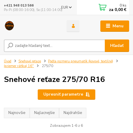
0
ks
+421 948 013 566
EUR
za
0,00 €
Po-Pi (08:00-16:00), So (11:00-14:00)
Menu
Hľadať
Úvod
Snehové reťaze
Podľa rozmeru pneumatík (kovové, textilné)
(priemer ráfika) 16''
275/70
Snehové reťaze 275/70 R16
Upresniť parametre
Najnovšie
Najlacnejšie
Najdrahšie
Zobrazujem 1-6 z 6