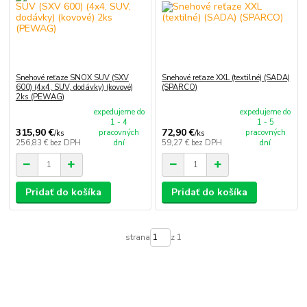
Snehové reťaze SNOX SUV (SXV
Snehové reťaze XXL (textilné) (SADA)
600) (4x4, SUV, dodávky) (kovové)
(SPARCO)
2ks (PEWAG)
expedujeme do
expedujeme do
1 - 4
1 - 5
315,90 €
72,90 €
pracovných
pracovných
/
ks
/
ks
256,83 €
bez DPH
dní
59,27 €
bez DPH
dní
Pridať do košíka
Pridať do košíka
strana
z 1