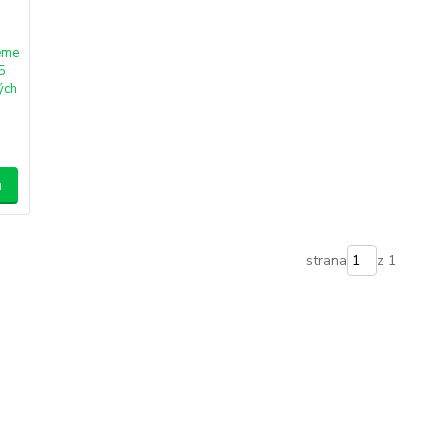
eme
 5
ých
a
strana
z 1