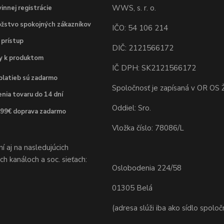
WWS, s. r. o.
innej registrácie
žstvo spokojných zákazníkov
IČO: 54 106 214
 prístup
DIČ: 2121566172
dy k produktom
IČ DPH: SK2121566172
platieb sú zadarmo
Spoločnosť je zapísaná v OR OS Ž
nia tovaru do 14 dní
Oddiel: Sro.
 99€ doprava zadarmo
Vložka číslo: 78086/L
 aj na nasledujúcich
h kanáloch a soc. sieťach:
Oslobodenia 224/58
01305 Belá
(adresa slúži iba ako sídlo spoloč