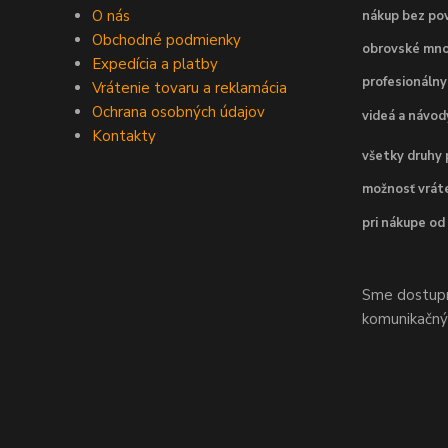
O nás
nákup bez pov
Obchodné podmienky
obrovské mno
Expedícia a platby
profesionálny
Vrátenie tovaru a reklamácia
Ochrana osobných údajov
videá a návo
Kontakty
všetky druhy 
možnosť vráte
pri nákupe od
Sme dostupní
komunikačnýc