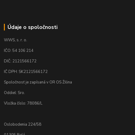
Údaje o spoločnosti
WWS, s. r. o.
IČO: 54 106 214
DIČ: 2121566172
IČ DPH: SK2121566172
Spoločnosť je zapísaná v OR OS Žilina
Oddiel: Sro.
Vložka číslo: 78086/L
Oslobodenia 224/58