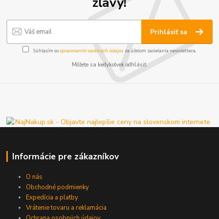
zľavy!
Prihlásiť sa
Súhlasím so
spracovaním osobných údajov
za účelom zasielania newslettera.
Môžete sa kedykoľvek odhlásiť.
Informácie pre zákazníkov
O nás
Obchodné podmienky
Expedícia a platby
Vrátenie tovaru a reklamácia
Ochrana osobných údajov