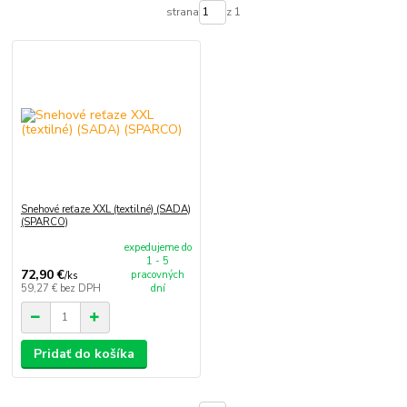
strana
z 1
Snehové reťaze XXL (textilné) (SADA)
(SPARCO)
expedujeme do
1 - 5
72,90 €
pracovných
/
ks
59,27 €
bez DPH
dní
Pridať do košíka