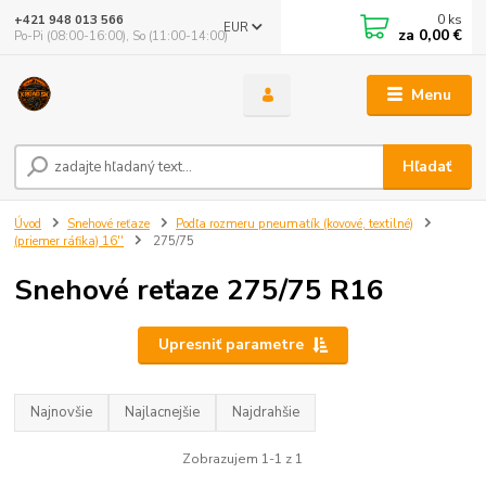
0
ks
+421 948 013 566
EUR
za
0,00 €
Po-Pi (08:00-16:00), So (11:00-14:00)
Menu
Hľadať
Úvod
Snehové reťaze
Podľa rozmeru pneumatík (kovové, textilné)
(priemer ráfika) 16''
275/75
Snehové reťaze 275/75 R16
Upresniť parametre
Najnovšie
Najlacnejšie
Najdrahšie
Zobrazujem 1-1 z 1