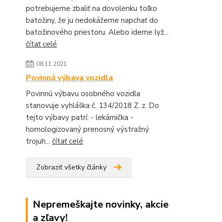
potrebujeme zbaliť na dovolenku toľko
batožiny, že ju nedokážeme napchať do
batožinového priestoru. Alebo ideme lyž...
čítať celé
08.11.2021
Povinná výbava vozidla
Povinnú výbavu osobného vozidla
stanovuje vyhláška č. 134/2018 Z. z. Do
tejto výbavy patrí: - lekárnička -
homologizovaný prenosný výstražný
trojuh...
čítať celé
Zobraziť všetky články
Nepremeškajte novinky, akcie
a zľavy!