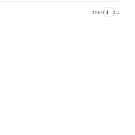
strana
z 1