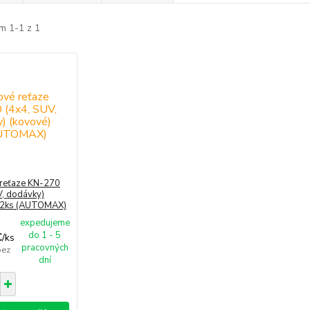
m 1-1 z 1
reťaze KN-270
V, dodávky)
 2ks (AUTOMAX)
expedujeme
do 1 - 5
€
/
ks
pracovných
bez
dní