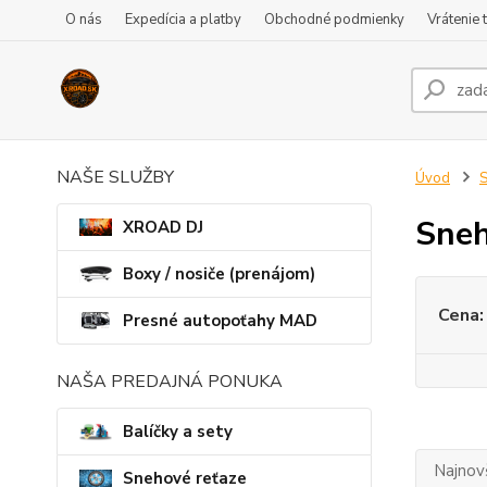
O nás
Expedícia a platby
Obchodné podmienky
Vrátenie 
NAŠE SLUŽBY
Úvod
S
Sneh
XROAD DJ
Boxy / nosiče (prenájom)
Cena:
Presné autopoťahy MAD
NAŠA PREDAJNÁ PONUKA
Balíčky a sety
Najnov
Snehové reťaze