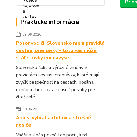
Prida
Praktické informácie
23.06.2026
Pozor vodiči: Slovensko mení pravidlá
cestnej premávky – toto vás môže
stáť stovky eur navyše
Slovensko čakajú výrazné zmeny v
pravidlách cestnej premávky, ktoré majú
zvýšiť bezpečnosť na cestách, posilniť
ochranu chodcov a sprísniť postihy pre...
čítať celé
30.06.2022
Ako si vybrať autobox a strešné
nosiče
Väčšina z nás pozná ten pocit, keď