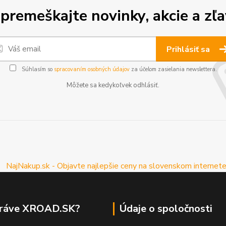
premeškajte novinky, akcie a zľa
Prihlásiť sa
Súhlasím so
spracovaním osobných údajov
za účelom zasielania newslettera.
Môžete sa kedykoľvek odhlásiť.
práve XROAD.SK?
Údaje o spoločnosti