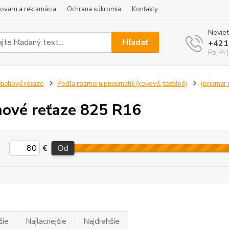
tovaru a reklamácia
Ochrana súkromia
Kontakty
Neviet
Hľadať
+421
Po-Pi 
nehové reťaze
Podľa rozmeru pneumatík (kovové, textilné)
(priemer r
ové reťaze 825 R16
€
Od
šie
Najlacnejšie
Najdrahšie