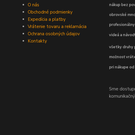
O nás
nákup bez pov
Obchodné podmienky
obrovské mno
Expedícia a platby
profesionálny
Vrátenie tovaru a reklamácia
Ochrana osobných údajov
videá a návo
Kontakty
všetky druhy 
možnosť vráte
pri nákupe od
Sme dostupní
komunikačnýc