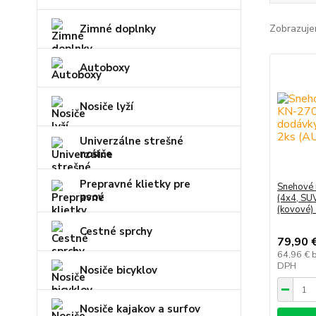
Zimné doplnky
Zobrazuje
Autoboxy
Nosiče lyží
Univerzálne strešné
nosiče
Prepravné klietky pre
Snehové 
psov
(4x4, SU
(kovové)
Cestné sprchy
79,90 
64,96 €
DPH
Nosiče bicyklov
Nosiče kajakov a surfov