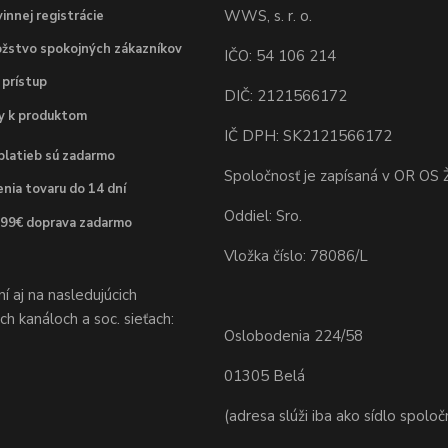
WWS, s. r. o.
innej registrácie
žstvo spokojných zákazníkov
IČO: 54 106 214
 prístup
DIČ: 2121566172
dy k produktom
IČ DPH: SK2121566172
platieb sú zadarmo
Spoločnosť je zapísaná v OR OS Ž
nia tovaru do 14 dní
Oddiel: Sro.
 99€ doprava zadarmo
Vložka číslo: 78086/L
 aj na nasledujúcich
h kanáloch a soc. sieťach:
Oslobodenia 224/58
01305 Belá
(adresa slúži iba ako sídlo spoloč