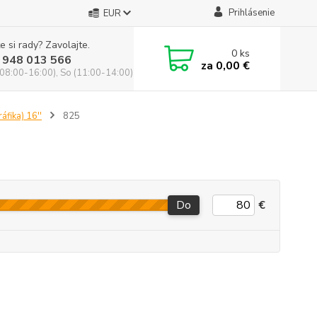
Prihlásenie
EUR
e si rady? Zavolajte.
0
ks
 948 013 566
za
0,00 €
(08:00-16:00), So (11:00-14:00)
áfika) 16''
825
Do
€