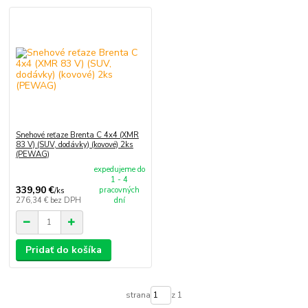
Snehové reťaze Brenta C 4x4 (XMR
83 V) (SUV, dodávky) (kovové) 2ks
(PEWAG)
expedujeme do
1 - 4
339,90 €
pracovných
/
ks
276,34 €
bez DPH
dní
Pridať do košíka
strana
z 1