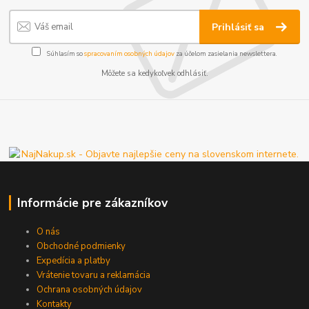
Prihlásiť sa
Súhlasím so
spracovaním osobných údajov
za účelom zasielania newslettera.
Môžete sa kedykoľvek odhlásiť.
Informácie pre zákazníkov
O nás
Obchodné podmienky
Expedícia a platby
Vrátenie tovaru a reklamácia
Ochrana osobných údajov
Kontakty