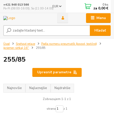
0
ks
+421 948 013 566
EUR
za
0,00 €
Po-Pi (08:00-16:00), So (11:00-14:00)
Menu
Hľadať
Úvod
Snehové reťaze
Podľa rozmeru pneumatík (kovové, textilné)
(priemer ráfika) 16''
255/85
255/85
Upresniť parametre
Najnovšie
Najlacnejšie
Najdrahšie
Zobrazujem 1-1 z 1
strana
z 1