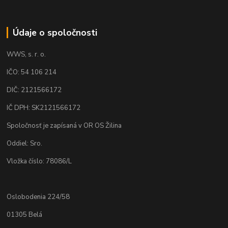
Údaje o spoločnosti
WWS, s. r. o.
IČO: 54 106 214
DIČ: 2121566172
IČ DPH: SK2121566172
Spoločnosť je zapísaná v OR OS Žilina
Oddiel: Sro.
Vložka číslo: 78086/L
Oslobodenia 224/58
01305 Belá