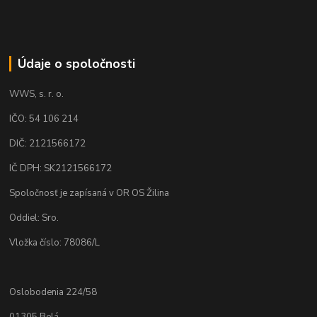
Údaje o spoločnosti
WWS, s. r. o.
IČO: 54 106 214
DIČ: 2121566172
IČ DPH: SK2121566172
Spoločnosť je zapísaná v OR OS Žilina
Oddiel: Sro.
Vložka číslo: 78086/L
Oslobodenia 224/58