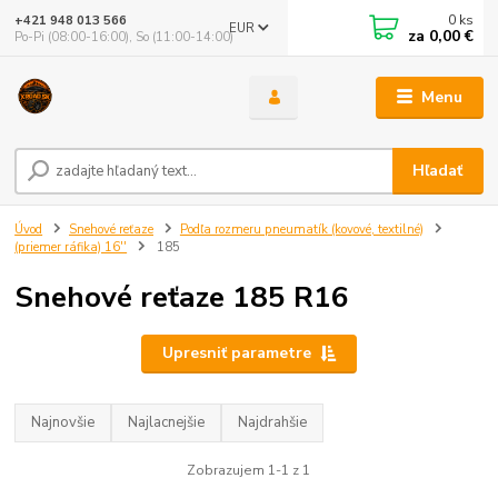
0
ks
+421 948 013 566
EUR
za
0,00 €
Po-Pi (08:00-16:00), So (11:00-14:00)
Menu
Hľadať
Úvod
Snehové reťaze
Podľa rozmeru pneumatík (kovové, textilné)
(priemer ráfika) 16''
185
Snehové reťaze 185 R16
Upresniť parametre
Najnovšie
Najlacnejšie
Najdrahšie
Zobrazujem 1-1 z 1