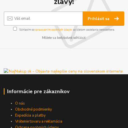
zľavy!
Prihlásiť sa
Súhlasím so
spracovaním osobných údajov
za účelom zasielania newslettera.
Môžete sa kedykoľvek odhlásiť.
Informácie pre zákazníkov
O nás
Obchodné podmienky
Expedícia a platby
Vrátenie tovaru a reklamácia
Ochrana osobných údajov