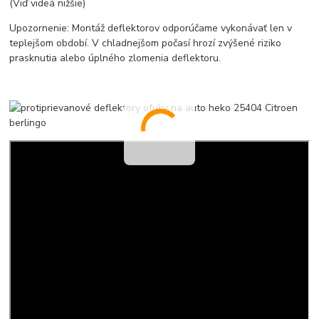
(Viď videá nižšie)
Upozornenie: Montáž deflektorov odporúčame vykonávať len v
teplejšom období. V chladnejšom počasí hrozí zvýšené riziko
prasknutia alebo úplného zlomenia deflektoru.