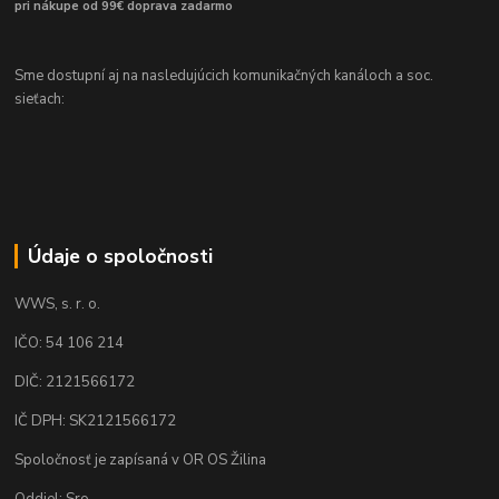
pri nákupe od 99€ doprava zadarmo
Sme dostupní aj na nasledujúcich komunikačných kanáloch a soc.
sieťach:
Údaje o spoločnosti
WWS, s. r. o.
IČO: 54 106 214
DIČ: 2121566172
IČ DPH: SK2121566172
Spoločnosť je zapísaná v OR OS Žilina
Oddiel: Sro.