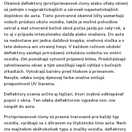
Okenné deflektory (protiprievanové clony alebo ofuky okien)
sú jedným z najpraktickejších a zároveň najestetickejších
doplnkov do auta. Tieto postranné okenné lišty usmerňujú
vzduch prúdiaci okolo vozidla, takže je možné pohodlne
vetrať a mať otvorené bočné okná počas jazdy po celý rok, a
to aj v prípade intenzívneho dažďa alebo sneženia. Do auta
sa nedostane ani jedna dažďová kvapka, snehová vločka a v
lete dokonca ani otravný hmyz. V každom ročnom období
deflektory zaisťujú prirodzenú cirkuláciu vzduchu vo vnútri
vozidla, čím pomáhajú vytvoriť príjemnú klímu. Predchádzajú
zahmlievaniu okien a tým umožňujú lepší výhľad v bočných
zrkadlách. Vytvárajú bariéru pred hlukom a prievanom.
Navyše, vďaka svojej dymovej farbe značne znižujú
priepustnosť UV žiarenia.
Deflektory ocenia určite aj fajčiari, ktorí zvyknú odklepávať
popol z okna. Ten vďaka deflektorom vypadne von, nie
naspäť do auta.
Protiprievanové clony sú presne tvarované pre každý typ
vozidla, vyrábajú sa s dôrazom na štylistickú líniu auta. Nech
ste majiteľom akéhokoľvek typu a značky vozidla, deflektory