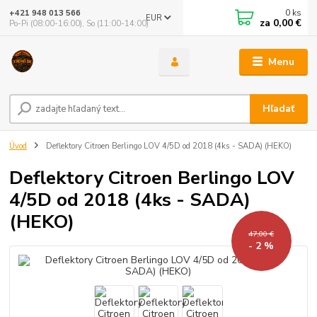
0
ks
+421 948 013 566
EUR
za
0,00 €
Po-Pi (08:00-16:00), So (11:00-14:00)
Menu
Hľadať
Úvod
Deflektory Citroen Berlingo LOV 4/5D od 2018 (4ks - SADA) (HEKO)
Deflektory Citroen Berlingo LOV
4/5D od 2018 (4ks - SADA)
(HEKO)
47,00 €
- 2 %