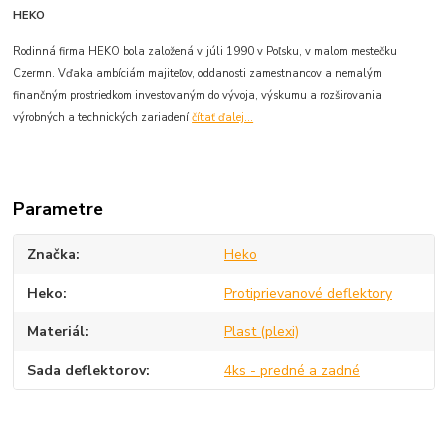
HEKO
Rodinná firma HEKO bola založená v júli 1990 v Poľsku, v malom mestečku
Czermn. Vďaka ambíciám majiteľov, oddanosti zamestnancov a nemalým
finančným prostriedkom investovaným do vývoja, výskumu a rozširovania
výrobných a technických zariadení
čítať ďalej...
Parametre
Značka
Heko
Heko
Protiprievanové deflektory
Materiál
Plast (plexi)
Sada deflektorov
4ks - predné a zadné