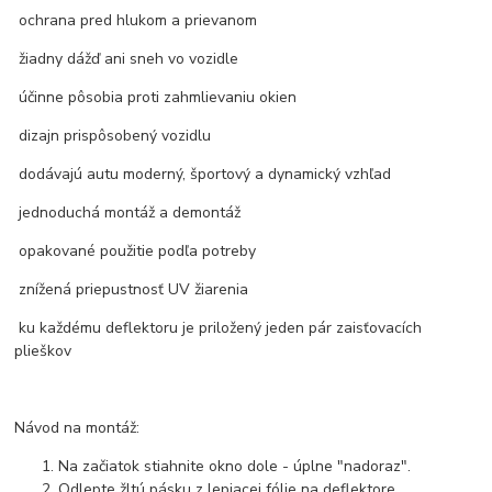
ochrana pred hlukom a prievanom
žiadny dážď ani sneh vo vozidle
účinne pôsobia proti zahmlievaniu okien
dizajn prispôsobený vozidlu
dodávajú autu moderný, športový a dynamický vzhľad
jednoduchá montáž a demontáž
opakované použitie podľa potreby
znížená priepustnosť UV žiarenia
ku každému deflektoru je priložený jeden pár zaisťovacích
plieškov
Návod na montáž:
Na začiatok stiahnite okno dole - úplne "nadoraz".
Odlepte žltú pásku z lepiacej fólie na deflektore.