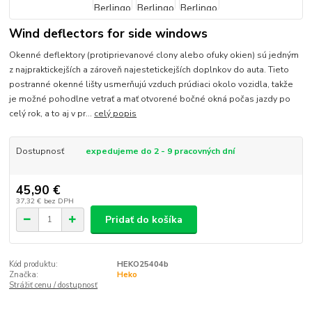
Wind deflectors for side windows
Okenné deflektory (protiprievanové clony alebo ofuky okien) sú jedným
z najpraktickejších a zároveň najestetickejších doplnkov do auta. Tieto
postranné okenné lišty usmerňujú vzduch prúdiaci okolo vozidla, takže
je možné pohodlne vetrať a mať otvorené bočné okná počas jazdy po
celý rok, a to aj v pr...
celý popis
Dostupnosť
expedujeme do 2 - 9 pracovných dní
45,90 €
37,32 €
bez DPH
Pridať do košíka
Kód produktu:
HEKO25404b
Značka:
Heko
Strážiť cenu / dostupnosť