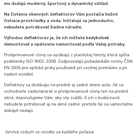
mu dodajú moderný, športový a dynamický vzhľad.
Na čistenie okenných deflektorov Vám postačia bežné
čistiace prostriedky a voda. Inštalujú sa jednoducho,
nebudete potrebovať žiadne náradie.
Výhodou deflektorov je, že ich môžete kedykoľvek
demontovať a opätovne namontovať podľa Vašej potreby.
Protiprievanové clony sa vyrábajú z plastickej hmoty, ktorá spĺňa
podmienky ISO 9001-2008. Zodpovedajú požiadavkám normy ČSN
EN 1836 pre optické prvky používané pri cestnej premávke a pri
riadení vozidiel.
Deflektory sa dodávaju na predné aj zadné dvere auta. Ak sa
rozhodnete zaobstararať si protiprievanové clony len na predné
okná, doporučujeme Vám, aby ste zvážili, či ich v budúcnosti
nebudete potrebovať aj na okná zadné, pretože tie sa samostatne
dokúpiť nedajú.
čerstvý vzduch vo vozidle za každého počasia