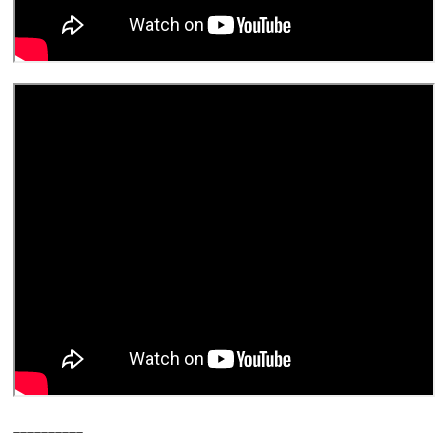
__________