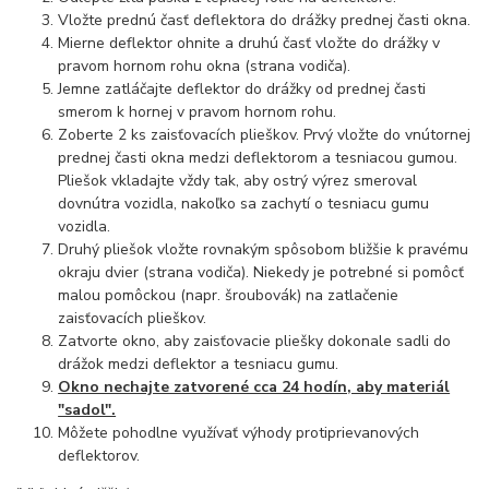
Vložte prednú časť deflektora do drážky prednej časti okna.
Mierne deflektor ohnite a druhú časť vložte do drážky v
pravom hornom rohu okna (strana vodiča).
Jemne zatláčajte deflektor do drážky od prednej časti
smerom k hornej v pravom hornom rohu.
Zoberte 2 ks zaisťovacích plieškov. Prvý vložte do vnútornej
prednej časti okna medzi deflektorom a tesniacou gumou.
Pliešok vkladajte vždy tak, aby ostrý výrez smeroval
dovnútra vozidla, nakoľko sa zachytí o tesniacu gumu
vozidla.
Druhý pliešok vložte rovnakým spôsobom bližšie k pravému
okraju dvier (strana vodiča). Niekedy je potrebné si pomôcť
malou pomôckou (napr. šroubovák) na zatlačenie
zaisťovacích plieškov.
Zatvorte okno, aby zaisťovacie pliešky dokonale sadli do
drážok medzi deflektor a tesniacu gumu.
Okno nechajte zatvorené cca 24 hodín, aby materiál
"sadol".
Môžete pohodlne využívať výhody protiprievanových
deflektorov.