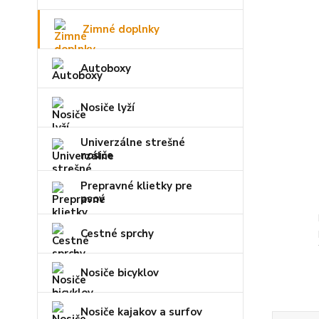
Zimné doplnky
Autoboxy
Nosiče lyží
Univerzálne strešné
nosiče
Prepravné klietky pre
psov
Cestné sprchy
Nosiče bicyklov
Nosiče kajakov a surfov