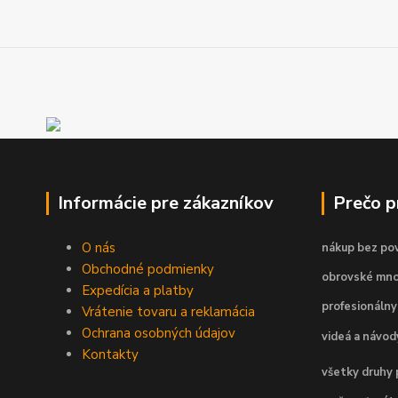
Informácie pre zákazníkov
Prečo 
O nás
nákup bez pov
Obchodné podmienky
obrovské mno
Expedícia a platby
profesionálny
Vrátenie tovaru a reklamácia
Ochrana osobných údajov
videá a návo
Kontakty
všetky druhy 