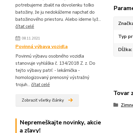
potrebujeme zbaliť na dovolenku toľko
Param
batožiny, že ju nedokážeme napchať do
batožinového priestoru. Alebo ideme lyž...
Značk
čítať celé
Typ pr
08.11.2021
Povinná výbava vozidla
Dĺžka
Povinnú výbavu osobného vozidla
stanovuje vyhláška č. 134/2018 Z. z. Do
tejto výbavy patrí: - lekárnička -
homologizovaný prenosný výstražný
trojuh...
čítať celé
Tovar 
Zobraziť všetky články
Zimn
Nepremeškajte novinky, akcie
a zľavy!