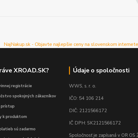
práve XROAD.SK?
Údaje o spoločnosti
WWS, s. r. o.
innej registrácie
žstvo spokojných zákazníkov
IČO: 54 106 214
 prístup
DIČ: 2121566172
dy k produktom
IČ DPH: SK2121566172
platieb sú zadarmo
Spoločnosť je zapísaná v OR OS Ž