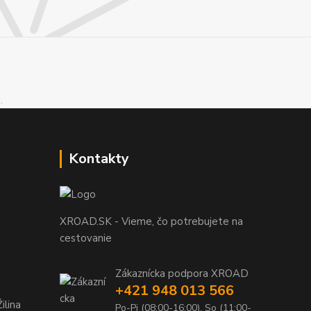
Kontakty
XROAD.SK - Vieme, čo potrebujete na
cestovanie
Zákaznícka podpora XROAD
+421 948 013 566
ilina
Po-Pi (08:00-16:00), So (11:00-