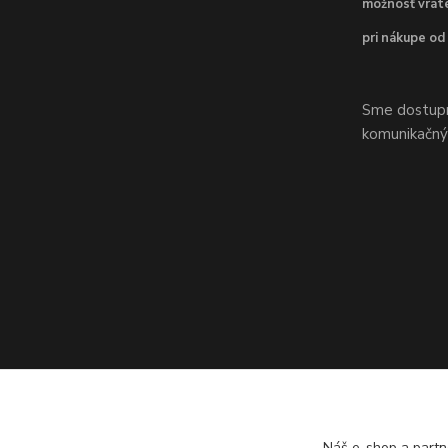
možnosť vráte
pri nákupe od
Sme dostupní
komunikačnýc
Náš e-shop a partn