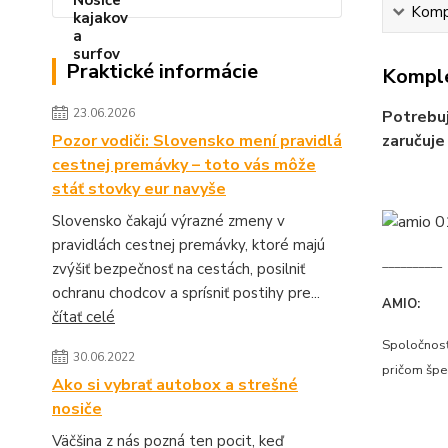
Kompl
Praktické informácie
Komple
23.06.2026
Potrebuj
Pozor vodiči: Slovensko mení pravidlá
zaručuje
cestnej premávky – toto vás môže
stáť stovky eur navyše
Slovensko čakajú výrazné zmeny v
pravidlách cestnej premávky, ktoré majú
__________
zvýšiť bezpečnosť na cestách, posilniť
ochranu chodcov a sprísniť postihy pre...
AMIO:
čítať celé
Spoločnosť 
30.06.2022
pričom špe
Ako si vybrať autobox a strešné
nosiče
Väčšina z nás pozná ten pocit, keď