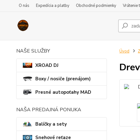
O nás
Expedícia a platby
Obchodné podmienky
Vrátenie 
NAŠE SLUŽBY
Úvod
Z
Drev
XROAD DJ
Boxy / nosiče (prenájom)
Presné autopoťahy MAD
NAŠA PREDAJNÁ PONUKA
Balíčky a sety
Snehové reťaze