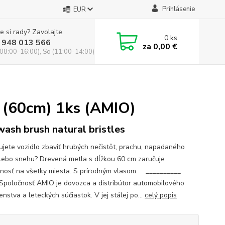
Prihlásenie
EUR
e si rady? Zavolajte.
0
ks
 948 013 566
za
0,00 €
(08:00-16:00), So (11:00-14:00)
u (60cm) 1ks (AMIO)
wash brush natural bristles
ujete vozidlo zbaviť hrubých nečistôt, prachu, napadaného
 alebo snehu? Drevená metla s dĺžkou 60 cm zaručuje
nosť na všetky miesta. S prírodným vlasom. __________
Spoločnosť AMIO je dovozca a distribútor automobilového
enstva a leteckých súčiastok. V jej stálej po...
celý popis