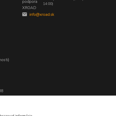
14:00)
info@xroad.sk
nosti)
88
brazovať informácie