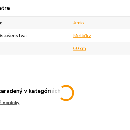
etre
a
Amio
íslušenstva
Metličky
60 cm
zaradený v kategóriách
é doplnky