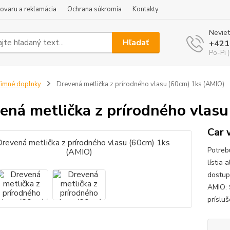
tovaru a reklamácia
Ochrana súkromia
Kontakty
Neviet
Hľadať
+421
Po-Pi 
imné doplnky
Drevená metlička z prírodného vlasu (60cm) 1ks (AMIO)
ená metlička z prírodného vlas
Car 
Potreb
lístia
dostup
AMIO: 
prísluš