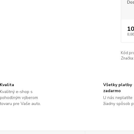
Dos
10
8,86
Kód pr
Značka:
Kvalita
Všetky platby
zadarmo
Kvalitný e-shop s
pohodlným výberom
U nás neplatíte
tovaru pre Vaše auto.
žiadny spôsob p