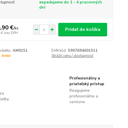
tupnosť
expedujeme do 1 - 4 pracovných
dní
,90 €
/
ks
Pridať do košíka
 €
bez DPH
oduktu:
AM0151
EAN kód:
5907694601511
Amio
Strážiť cenu / dostupnosť
Profesionálny a
priateľský prístup
Reagujeme
 za
profesionálne a
latby.
seriózne.