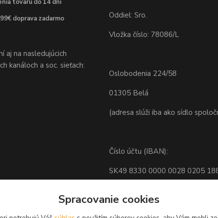
nia tovaru do 14 dní
Oddiel: Sro.
 99€ doprava zadarmo
Vložka číslo: 78086/L
 aj na nasledujúcich
h kanáloch a soc. sieťach:
Oslobodenia 224/58
01305 Belá
(adresa slúži iba ako sídlo spoloč
Číslo účtu (IBAN):
SK49 8330 0000 0028 0205 18
BIC: FIOZSKBAXXX
Spracovanie cookies
eri potrebujú Váš
súhlas
s použitím súborov cookies, aby Vám mohli zo