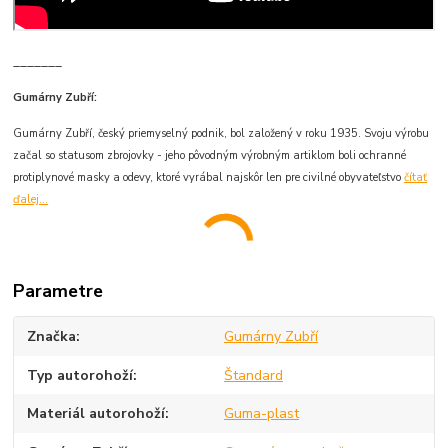
_______
Gumárny Zubří:
Gumárny Zubří, český priemyselný podnik, bol založený v roku 1935. Svoju výrobu
začal so statusom zbrojovky - jeho pôvodným výrobným artiklom boli ochranné
protiplynové masky a odevy, ktoré vyrábal najskôr len pre civilné obyvateľstvo
čítať
ďalej...
Parametre
Značka
Gumárny Zubří
Typ autorohoží
Štandard
Materiál autorohoží
Guma-plast