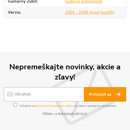
Gumárny Zubří
Gumové autorohože
Verzia
2004 - 2008 (pred facelift)
Nepremeškajte novinky, akcie a
zľavy!
Prihlásiť sa
Súhlasím so
spracovaním osobných údajov
za účelom zasielania newslettera.
Môžete sa kedykoľvek odhlásiť.