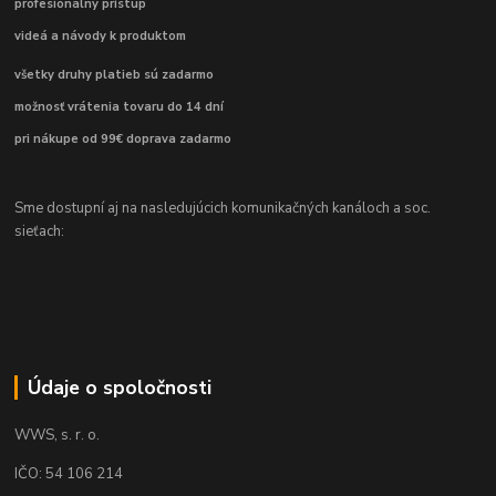
profesionálny prístup
videá a návody k produktom
všetky druhy platieb sú zadarmo
možnosť vrátenia tovaru do 14 dní
pri nákupe od 99€ doprava zadarmo
Sme dostupní aj na nasledujúcich komunikačných kanáloch a soc.
sieťach:
Údaje o spoločnosti
WWS, s. r. o.
IČO: 54 106 214