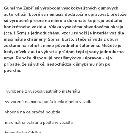
Gumárny Zubří sú výrobcom vysokokvalitných gumových
autorohoží, ktoré sa nemusia dodatočne upravovať, pretože
sú vyrobené presne na mieru a dokonale kopírujú podlahu
konkrétneho vozidla. Vďaka vysokému obvodovému okraju
(cca 1,5cm) a jednoduchému vzoru rohoží je interiér vozidla
maximálne chránený. Špina, blato, stečená voda z obuvi
zostanú na rohoži, mimo pôvodného čalúnenia. Môžete ju
kedykoľvek z auta vybrať a prúdom teplej vody jednoducho
umyť. Rohože disponujú protišmykovou úpravou - aj v
prípade, že sú vlhké, nedochádza k šmýkaniu nôh po
povrchu.
vyrobené z vysokokvalitného materiálu
vytvorené na mieru podľa konkrétneho vozidla
vhodné na celoročné použitie
maximálna ochrana podlahy vozidla
jednoduchá údržba