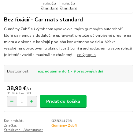
Bez fixácií - Car mats standard
Gumárny Zubří sú výrobcom vysokokvalitných gumových autorohoží,
ktoré sa nemusia dodatočne upravovať, pretože sú vyrobené presne na
mieru a dokonale kopírujú podlahu konkrétneho vozidla. Vďaka
vysokému obvodovému okraju (cca 1,5cm) a jednoduchému vzoru rohoží
je interiér vozidla maximálne chránený. ...
celý popis
Dostupnosť
expedujeme do 1 - 9 pracovných dní
38,90 €
/
ks
31,63 €
bez DPH
Pridať do košíka
Kód produktu:
GZB214793
Značka:
Gumárny Zubří
Strážiť cenu / dostupnosť